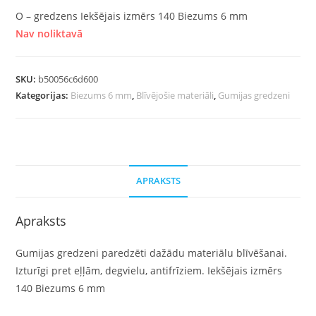
O – gredzens Iekšējais izmērs 140 Biezums 6 mm
Nav noliktavā
SKU:
b50056c6d600
Kategorijas:
Biezums 6 mm
,
Blīvējošie materiāli
,
Gumijas gredzeni
APRAKSTS
Apraksts
Gumijas gredzeni paredzēti dažādu materiālu blīvēšanai.
Izturīgi pret eļļām, degvielu, antifrīziem. Iekšējais izmērs
140 Biezums 6 mm