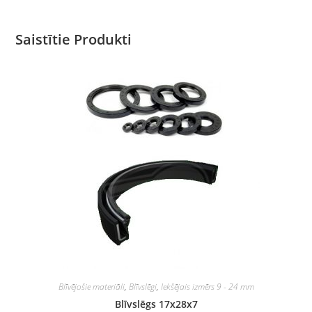
Saistītie Produkti
Blīvējošie materiāli
,
Blīvslēgi
,
Iekšējais izmērs 9 - 24 mm
Blīvslēgs 17x28x7