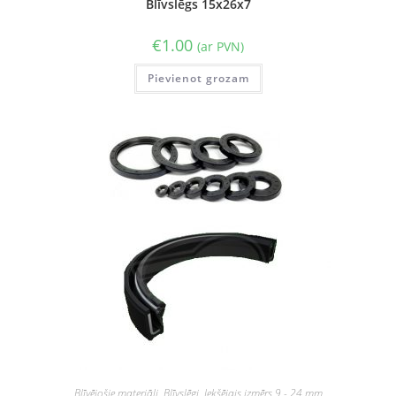
Blīvslēgs 15x26x7
€
1.00
(ar PVN)
Pievienot grozam
Blīvējošie materiāli
,
Blīvslēgi
,
Iekšējais izmērs 9 - 24 mm