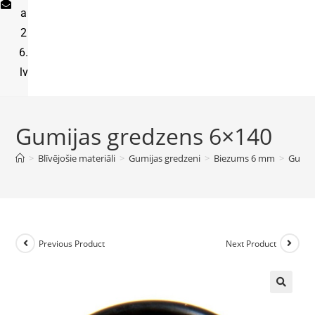
a
2
6.
lv
Gumijas gredzens 6×140
>
Blīvējošie materiāli
>
Gumijas gredzeni
>
Biezums 6 mm
>
Gumij
Previous Product
Next Product
🔍