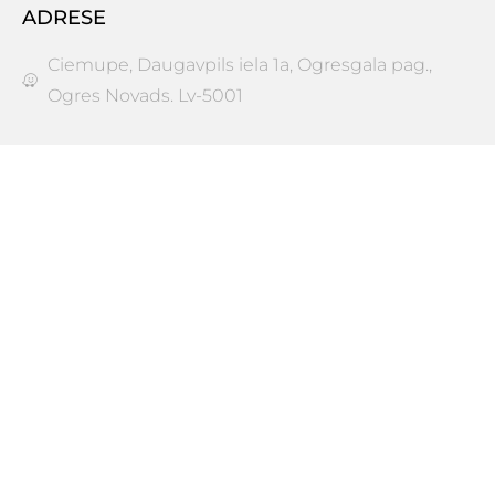
ADRESE
Ciemupe, Daugavpils iela 1a, Ogresgala pag.,
Ogres Novads. Lv-5001