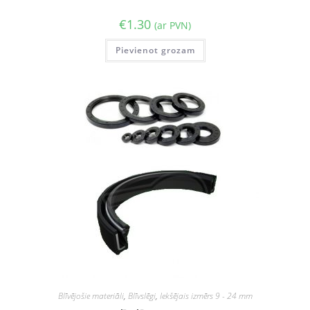
€
1.30
(ar PVN)
Pievienot grozam
Blīvējošie materiāli
,
Blīvslēgi
,
Iekšējais izmērs 9 - 24 mm