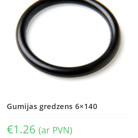
Gumijas gredzens 6×140
€
1.26
(ar PVN)