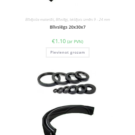
Blīvējošie materiāli
,
Blīvslēgi
,
Iekšējais izmērs 9 - 24 mm
Blīvslēgs 20x30x7
€
1.10
(ar PVN)
Pievienot grozam