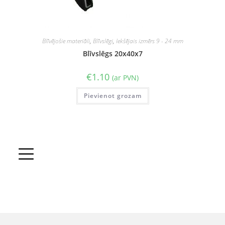
Blīvējošie materiāli
,
Blīvslēgi
,
Iekšējais izmērs 9 - 24 mm
Blīvslēgs 20x40x7
€
1.10
(ar PVN)
Pievienot grozam