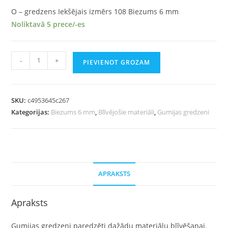
O – gredzens Iekšējais izmērs 108 Biezums 6 mm
Noliktavā 5 prece/-es
-
+
PIEVIENOT GROZAM
SKU:
c4953645c267
Kategorijas:
Biezums 6 mm
,
Blīvējošie materiāli
,
Gumijas gredzeni
APRAKSTS
Apraksts
Gumijas gredzeni paredzēti dažādu materiālu blīvēšanai.