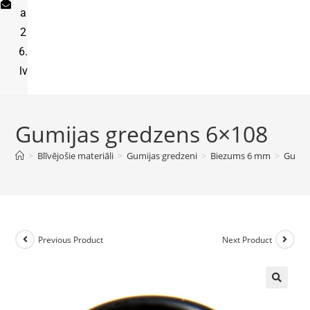
a
2
6.
lv
Gumijas gredzens 6×108
>
Blīvējošie materiāli
>
Gumijas gredzeni
>
Biezums 6 mm
>
Gumij
Previous Product
Next Product
🔍