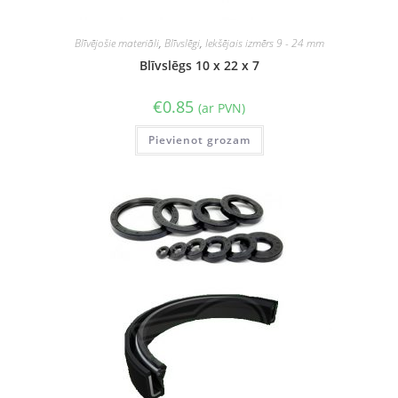
Blīvējošie materiāli
,
Blīvslēgi
,
Iekšējais izmērs 9 - 24 mm
Blīvslēgs 10 x 22 x 7
€
0.85
(ar PVN)
Pievienot grozam