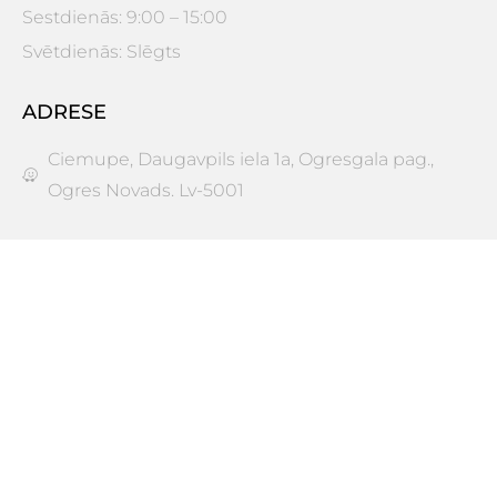
Sestdienās: 9:00 – 15:00
Svētdienās: Slēgts
ADRESE
Ciemupe, Daugavpils iela 1a, Ogresgala pag.,
Ogres Novads. Lv-5001