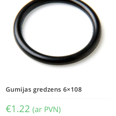
Gumijas gredzens 6×108
€
1.22
(ar PVN)