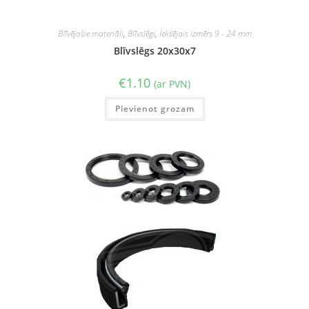
Blīvējošie materiāli
,
Blīvslēgi
,
Iekšējais izmērs 9 - 24 mm
Blīvslēgs 20x30x7
€
1.10
(ar PVN)
Pievienot grozam