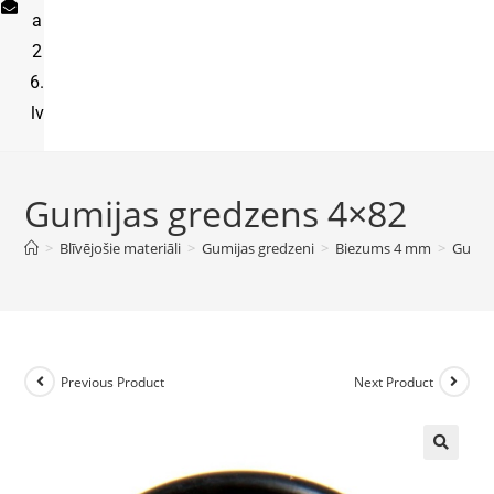
a
2
6.
lv
Gumijas gredzens 4×82
>
Blīvējošie materiāli
>
Gumijas gredzeni
>
Biezums 4 mm
>
Gumij
Previous Product
Next Product
🔍