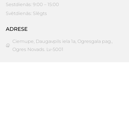
Sestdienās: 9:00 – 15:00
Svētdienās: Slēgts
ADRESE
Ciemupe, Daugavpils iela 1a, Ogresgala pag.,
Ogres Novads. Lv-5001