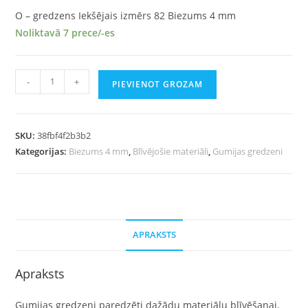
O – gredzens Iekšējais izmērs 82 Biezums 4 mm
Noliktavā 7 prece/-es
-
+
PIEVIENOT GROZAM
SKU:
38fbf4f2b3b2
Kategorijas:
Biezums 4 mm
,
Blīvējošie materiāli
,
Gumijas gredzeni
APRAKSTS
Apraksts
Gumijas gredzeni paredzēti dažādu materiālu blīvēšanai.