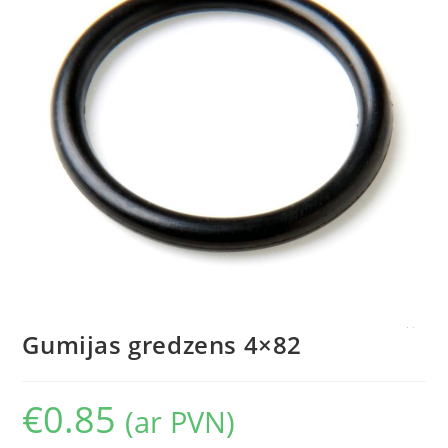
Gumijas gredzens 4×82
€
0.85
(ar PVN)