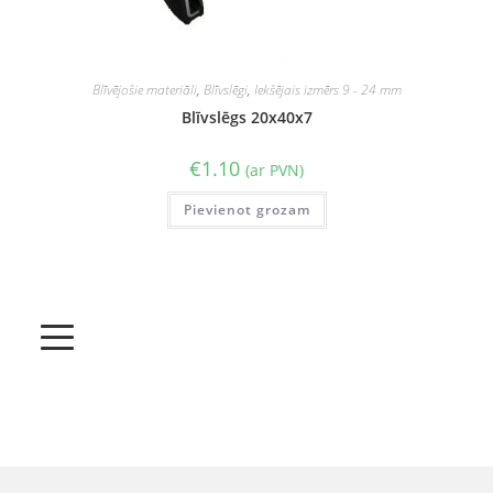
Blīvējošie materiāli
,
Blīvslēgi
,
Iekšējais izmērs 9 - 24 mm
Blīvslēgs 20x40x7
€
1.10
(ar PVN)
Pievienot grozam