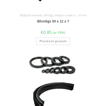
Blīvējošie materiāli
,
Blīvslēgi
,
Iekšējais izmērs 9 - 24 mm
Blīvslēgs 09 x 22 x 7
€
0.85
(ar PVN)
Pievienot grozam