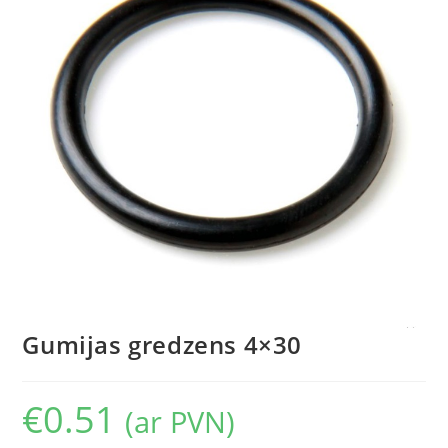
Gumijas gredzens 4×30
€
0.51
(ar PVN)