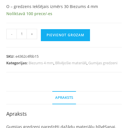
O – gredzens Iekšējais izmērs 30 Biezums 4 mm
Noliktavā 100 prece/-es
-
+
PIEVIENOT GROZAM
SKU:
e4362c4f6b15
Kategorijas:
Biezums 4 mm
,
Blīvējošie materiāli
,
Gumijas gredzeni
APRAKSTS
Apraksts
Gumijas gredzeni paredzēti dažādu materiālu blīvēšanai.