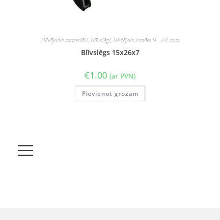
Blīvējošie materiāli
,
Blīvslēgi
,
Iekšējais izmērs 9 - 24 mm
Blīvslēgs 15x26x7
€
1.00
(ar PVN)
Pievienot grozam