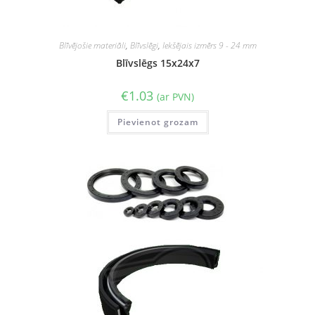
Blīvējošie materiāli
,
Blīvslēgi
,
Iekšējais izmērs 9 - 24 mm
Blīvslēgs 15x24x7
€
1.03
(ar PVN)
Pievienot grozam