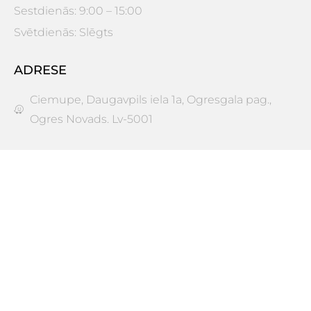
Sestdienās: 9:00 – 15:00
Svētdienās: Slēgts
ADRESE
Ciemupe, Daugavpils iela 1a, Ogresgala pag.,
Ogres Novads. Lv-5001