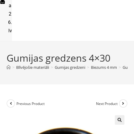
a
2
6.
lv
Gumijas gredzens 4×30
>
Blīvējošie materiāli
>
Gumijas gredzeni
>
Biezums 4 mm
>
Gumij
Previous Product
Next Product
🔍