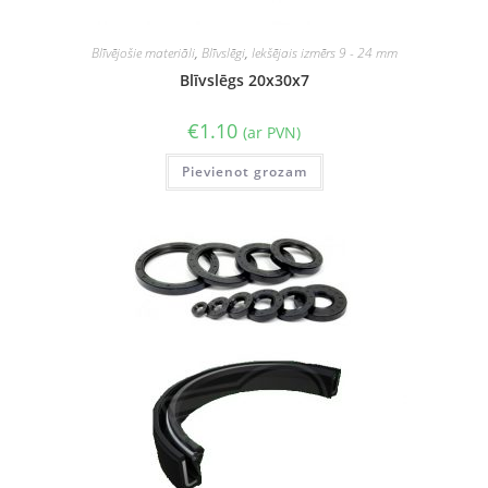
Blīvējošie materiāli
,
Blīvslēgi
,
Iekšējais izmērs 9 - 24 mm
Blīvslēgs 20x30x7
€
1.10
(ar PVN)
Pievienot grozam