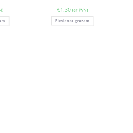
€
1.30
N)
(ar PVN)
zam
Pievienot grozam