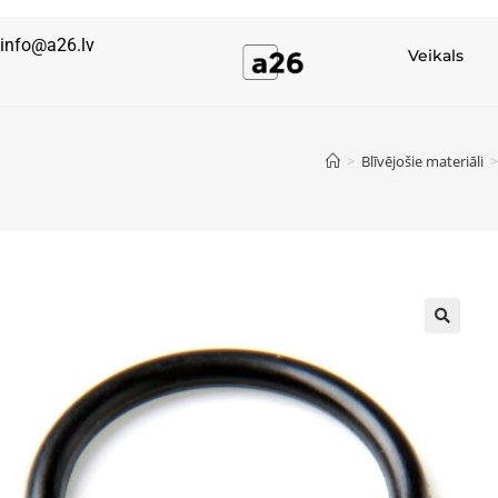
info@a26.lv
Veikals
>
Blīvējošie materiāli
>
🔍