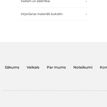
Vadiem un elektrībai
›
Virpošanas materiāls buksēm
›
Sākums
Veikals
Par mums
Noteikumi
Kon