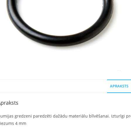
APRAKSTS
praksts
umijas gredzeni paredzēti dažādu materiālu blīvēšanai. Izturīgi pre
iezums 4 mm