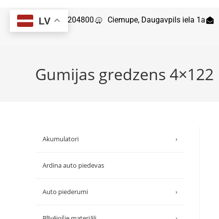
29204800
Ciemupe, Daugavpils iela 1a
LV
Gumijas gredzens 4×122
Akumulatori
›
Ardina auto piedevas
Auto piederumi
›
Blīvējošie materiāli
›