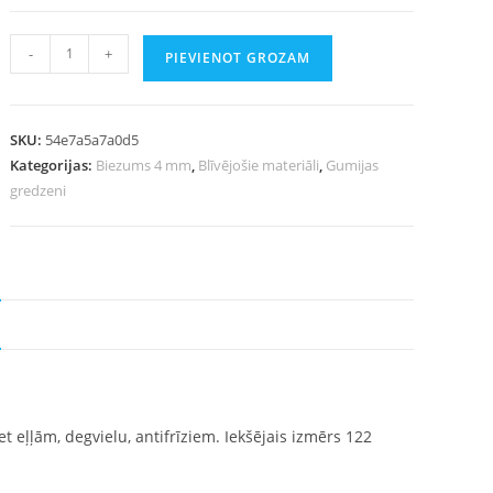
-
+
PIEVIENOT GROZAM
SKU:
54e7a5a7a0d5
Kategorijas:
Biezums 4 mm
,
Blīvējošie materiāli
,
Gumijas
gredzeni
t eļļām, degvielu, antifrīziem. Iekšējais izmērs 122