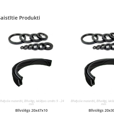
Saistītie Produkti
līvējošie materiāli
,
Blīvslēgi
,
Iekšējais izmērs 9 - 24
Blīvējošie materiāli
,
Blīvslēgi
,
Iekš
mm
mm
Blīvslēgs 20x47x10
Blīvslēgs 20x3