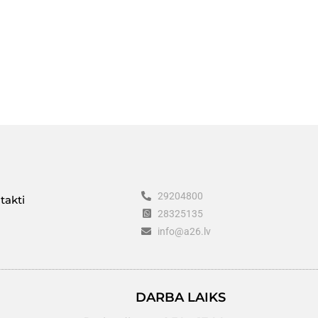
29204800
takti
28325135
info@a26.lv
DARBA LAIKS