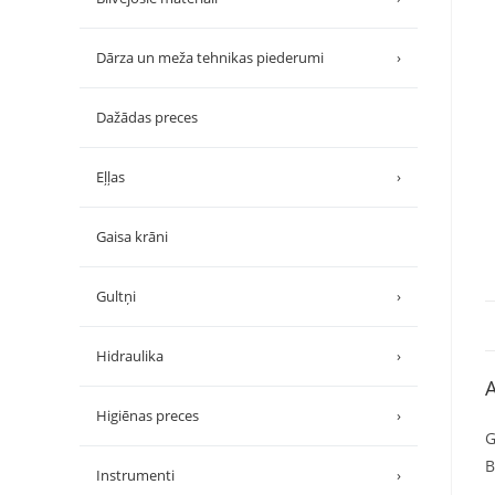
Dārza un meža tehnikas piederumi
›
Dažādas preces
Eļļas
›
Gaisa krāni
Gultņi
›
Hidraulika
›
A
Higiēnas preces
›
G
B
Instrumenti
›