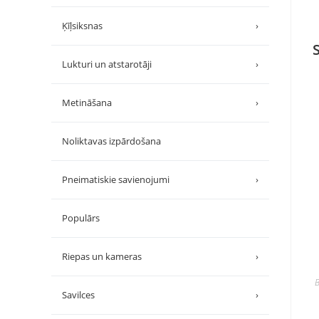
Ķīļsiksnas
›
Lukturi un atstarotāji
›
Metināšana
›
Noliktavas izpārdošana
Pneimatiskie savienojumi
›
Populārs
Riepas un kameras
›
B
Savilces
›