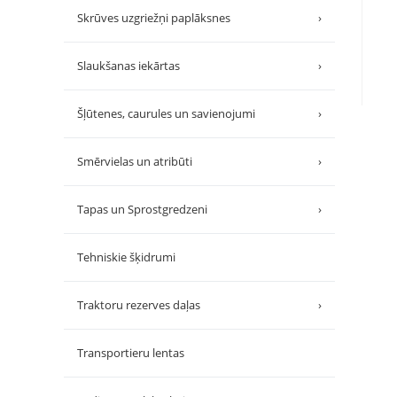
Skrūves uzgriežņi paplāksnes
›
Slaukšanas iekārtas
›
Šļūtenes, caurules un savienojumi
›
Smērvielas un atribūti
›
Tapas un Sprostgredzeni
›
Tehniskie šķidrumi
Traktoru rezerves daļas
›
Transportieru lentas