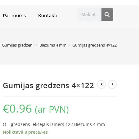
Par mums
Kontakti
Gumijas gredzeni
>
Biezums 4 mm
>
Gumijas gredzens 4×122
Gumijas gredzens 4×122
€
0.96
(ar PVN)
O – gredzens Iekšējais izmērs 122 Biezums 4 mm
Noliktavā 8 prece/-es