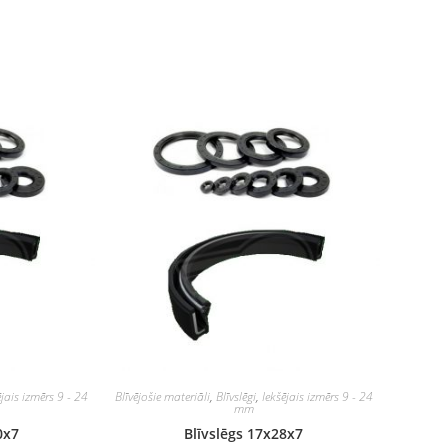
ējais izmērs 9 - 24
Blīvējošie materiāli
,
Blīvslēgi
,
Iekšējais izmērs 9 - 24
mm
0x7
Blīvslēgs 17x28x7