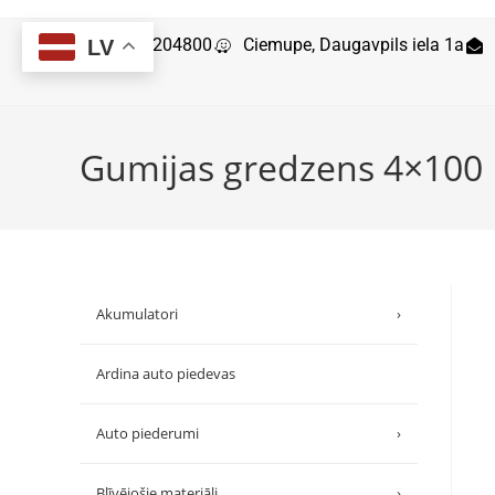
29204800
Ciemupe, Daugavpils iela 1a
LV
Gumijas gredzens 4×100
Akumulatori
›
Ardina auto piedevas
Auto piederumi
›
Blīvējošie materiāli
›