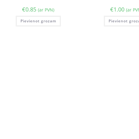
€
0.85
€
1.00
(ar PVN)
(ar PV
Pievienot grozam
Pievienot gro