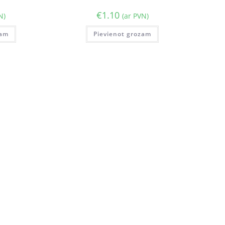
€
1.10
N)
(ar PVN)
zam
Pievienot grozam