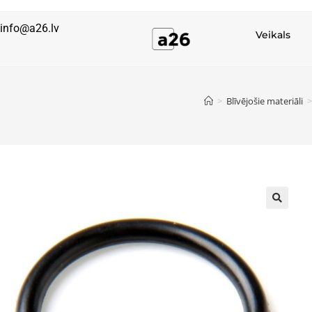
info@a26.lv
Veikals
>
Blīvējošie materiāli
>
🔍