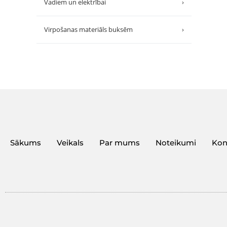
Vadiem un elektrībai
›
Virpošanas materiāls buksēm
›
Sākums
Veikals
Par mums
Noteikumi
Kon