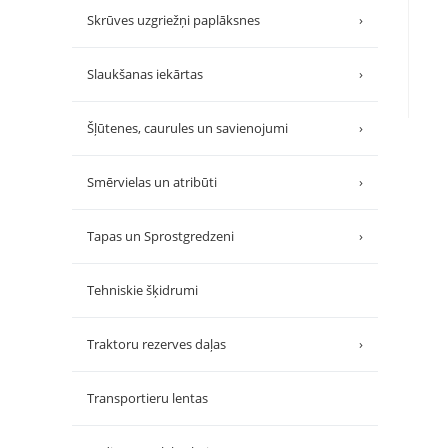
Skrūves uzgriežņi paplāksnes
›
Slaukšanas iekārtas
›
Šļūtenes, caurules un savienojumi
›
Smērvielas un atribūti
›
Tapas un Sprostgredzeni
›
Tehniskie šķidrumi
Traktoru rezerves daļas
›
Transportieru lentas