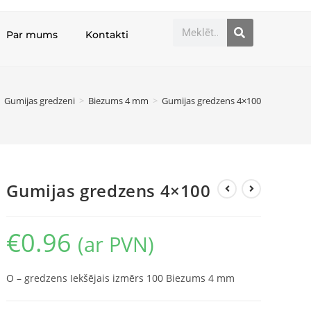
Par mums
Kontakti
Gumijas gredzeni
>
Biezums 4 mm
>
Gumijas gredzens 4×100
Gumijas gredzens 4×100
€
0.96
(ar PVN)
O – gredzens Iekšējais izmērs 100 Biezums 4 mm