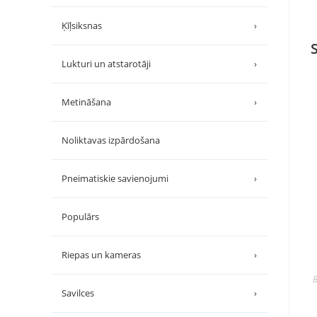
Ķīļsiksnas
›
Lukturi un atstarotāji
›
Metināšana
›
Noliktavas izpārdošana
Pneimatiskie savienojumi
›
Populārs
Riepas un kameras
›
B
Savilces
›