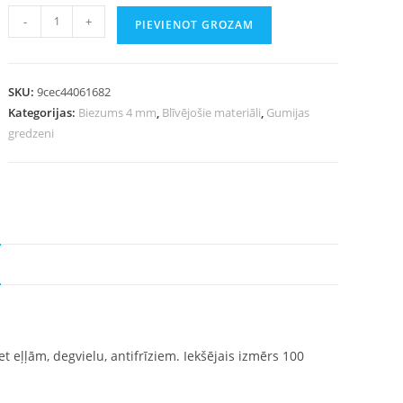
-
+
PIEVIENOT GROZAM
SKU:
9cec44061682
Kategorijas:
Biezums 4 mm
,
Blīvējošie materiāli
,
Gumijas
gredzeni
t eļļām, degvielu, antifrīziem. Iekšējais izmērs 100