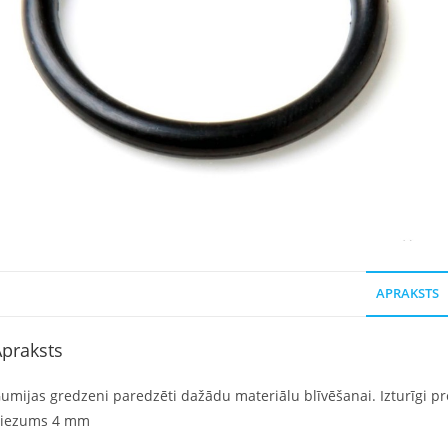
APRAKSTS
praksts
umijas gredzeni paredzēti dažādu materiālu blīvēšanai. Izturīgi pre
iezums 4 mm