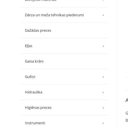
Dārza un meža tehnikas piederumi
›
Dažādas preces
Eļļas
›
Gaisa krāni
Gultņi
›
Hidraulika
›
A
Higiēnas preces
›
G
B
Instrumenti
›