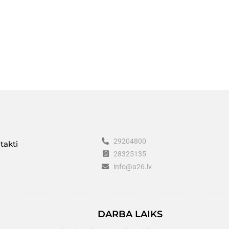
29204800
takti
28325135
info@a26.lv
DARBA LAIKS