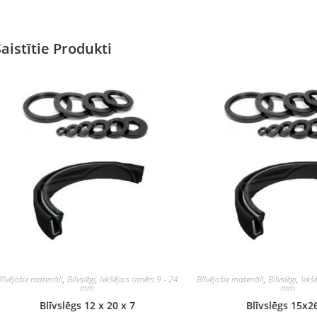
Saistītie Produkti
līvējošie materiāli
,
Blīvslēgi
,
Iekšējais izmērs 9 - 24
Blīvējošie materiāli
,
Blīvslēgi
,
Iekš
mm
mm
Blīvslēgs 12 x 20 x 7
Blīvslēgs 15x2