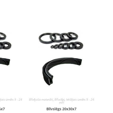
ējais izmērs 9 - 24
Blīvējošie materiāli
,
Blīvslēgi
,
Iekšējais izmērs 9 - 24
mm
6x7
Blīvslēgs 20x30x7