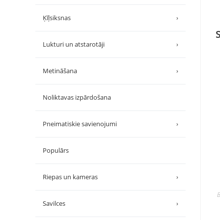
Ķīļsiksnas
›
Lukturi un atstarotāji
›
Metināšana
›
Noliktavas izpārdošana
Pneimatiskie savienojumi
›
Populārs
Riepas un kameras
›
B
Savilces
›