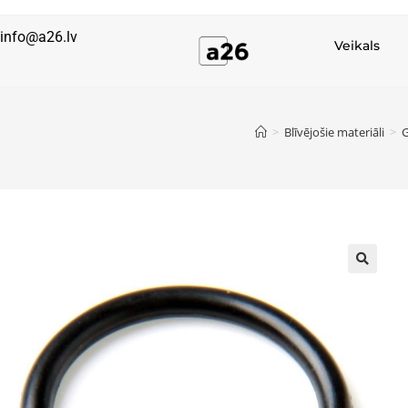
info@a26.lv
Veikals
>
Blīvējošie materiāli
>
G
🔍