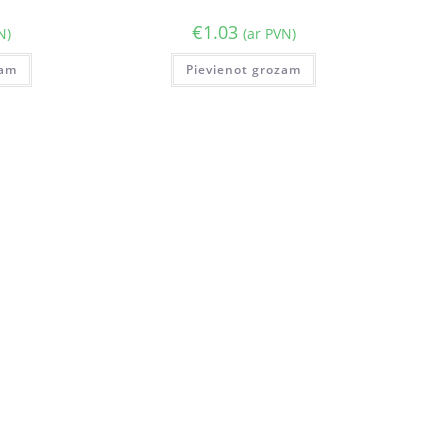
€
1.03
N)
(ar PVN)
zam
Pievienot grozam