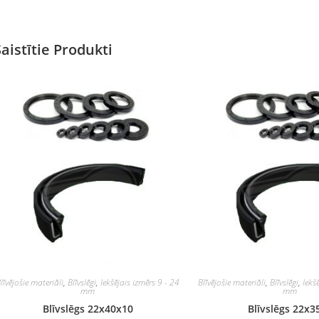
Saistītie Produkti
līvējošie materiāli
,
Blīvslēgi
,
Iekšējais izmērs 9 - 24
Blīvējošie materiāli
,
Blīvslēgi
,
Iekš
mm
mm
Blīvslēgs 22x40x10
Blīvslēgs 22x3