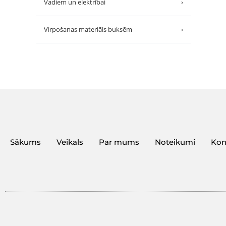
Vadiem un elektrībai
›
Virpošanas materiāls buksēm
›
Sākums
Veikals
Par mums
Noteikumi
Kon