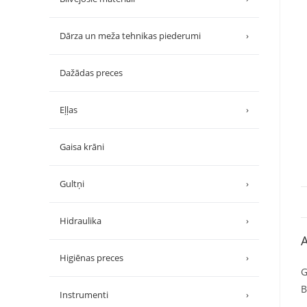
Dārza un meža tehnikas piederumi
›
Dažādas preces
Eļļas
›
Gaisa krāni
Gultņi
›
Hidraulika
›
A
Higiēnas preces
›
G
B
Instrumenti
›