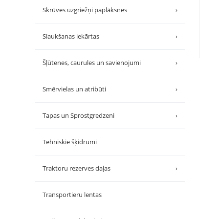
Skrūves uzgriežņi paplāksnes
›
Slaukšanas iekārtas
›
Šļūtenes, caurules un savienojumi
›
Smērvielas un atribūti
›
Tapas un Sprostgredzeni
›
Tehniskie šķidrumi
Traktoru rezerves daļas
›
Transportieru lentas