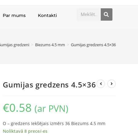
Par mums
Kontakti
umijas gredzeni
>
Biezums 4.5 mm
>
Gumijas gredzens 4.5×36
Gumijas gredzens 4.5×36
€
0.58
(ar PVN)
O – gredzens Iekšējais izmērs 36 Biezums 4.5 mm
Noliktavā 8 prece/-es