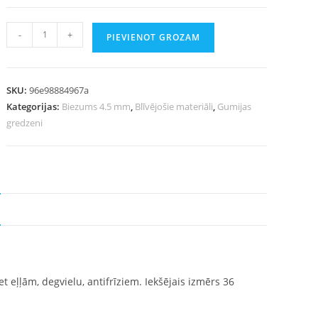
-
+
PIEVIENOT GROZAM
SKU:
96e98884967a
Kategorijas:
Biezums 4.5 mm
,
Blīvējošie materiāli
,
Gumijas
gredzeni
 eļļām, degvielu, antifrīziem. Iekšējais izmērs 36