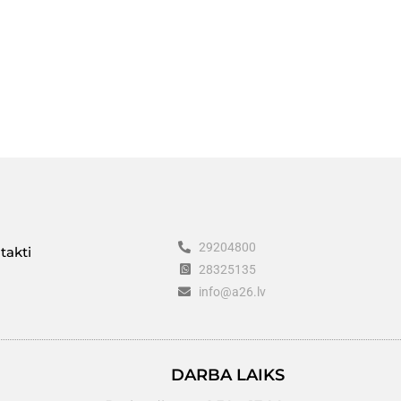
29204800
takti
28325135
info@a26.lv
DARBA LAIKS