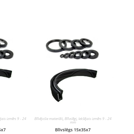
ējais izmērs 9 - 24
Blīvējošie materiāli
,
Blīvslēgi
,
Iekšējais izmērs 9 - 24
mm
5x7
Blīvslēgs 15x35x7