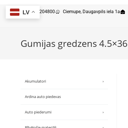
29204800
Ciemupe, Daugavpils iela 1a
LV
Gumijas gredzens 4.5×36
Akumulatori
›
Ardina auto piedevas
Auto piederumi
›
Blīvējošie materiāli
›