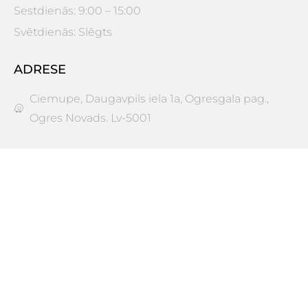
Sestdienās: 9:00 – 15:00
Svētdienās: Slēgts
ADRESE
Ciemupe, Daugavpils iela 1a, Ogresgala pag.,
Ogres Novads. Lv-5001