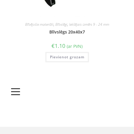
Blīvējošie materiāli
,
Blīvslēgi
,
Iekšējais izmērs 9 - 24 mm
Blīvslēgs 20x40x7
€
1.10
(ar PVN)
Pievienot grozam