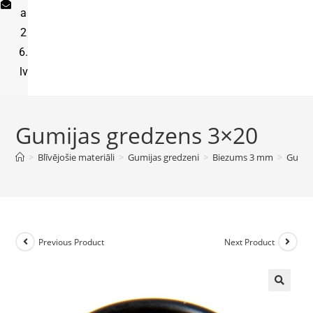
a
2
6.
lv
Gumijas gredzens 3×20
>
Blīvējošie materiāli
>
Gumijas gredzeni
>
Biezums 3 mm
>
Gumij
Previous Product
Next Product
🔍