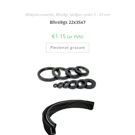
Blīvējošie materiāli
,
Blīvslēgi
,
Iekšējais izmērs 9 - 24 mm
Blīvslēgs 22x35x7
€
1.15
(ar PVN)
Pievienot grozam