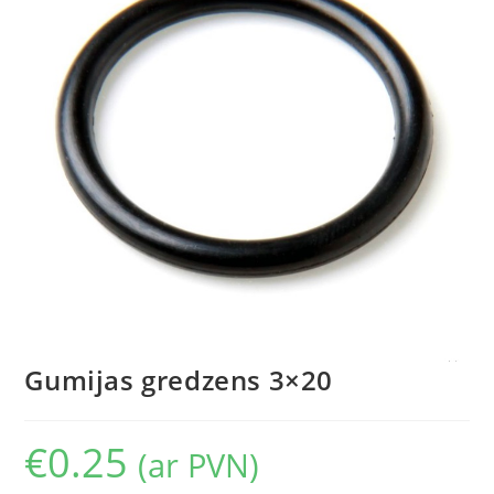
Gumijas gredzens 3×20
€
0.25
(ar PVN)