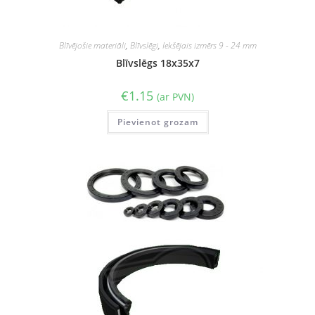
Blīvējošie materiāli
,
Blīvslēgi
,
Iekšējais izmērs 9 - 24 mm
Blīvslēgs 18x35x7
€
1.15
(ar PVN)
Pievienot grozam