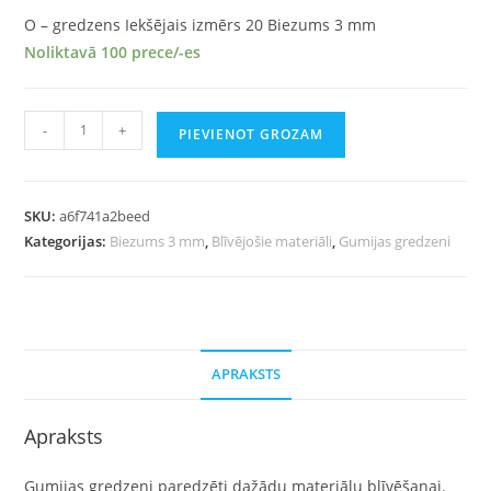
O – gredzens Iekšējais izmērs 20 Biezums 3 mm
Noliktavā 100 prece/-es
-
+
PIEVIENOT GROZAM
SKU:
a6f741a2beed
Kategorijas:
Biezums 3 mm
,
Blīvējošie materiāli
,
Gumijas gredzeni
APRAKSTS
Apraksts
Gumijas gredzeni paredzēti dažādu materiālu blīvēšanai.