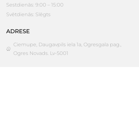
Sestdienās: 9:00 – 15:00
Svētdienās: Slēgts
ADRESE
Ciemupe, Daugavpils iela 1a, Ogresgala pag.,
Ogres Novads. Lv-5001