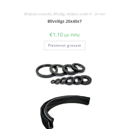
Blīvējošie materiāli
,
Blīvslēgi
,
Iekšējais izmērs 9 - 24 mm
Blīvslēgs 20x40x7
€
1.10
(ar PVN)
Pievienot grozam