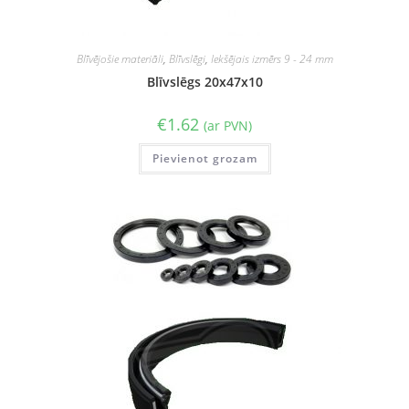
Blīvējošie materiāli
,
Blīvslēgi
,
Iekšējais izmērs 9 - 24 mm
Blīvslēgs 20x47x10
€
1.62
(ar PVN)
Pievienot grozam