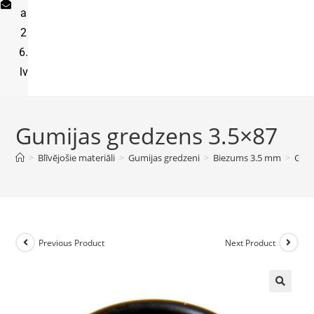
a
2
6.
lv
Gumijas gredzens 3.5×87
>
Blīvējošie materiāli
>
Gumijas gredzeni
>
Biezums 3.5 mm
>
Gumi
Previous Product
Next Product
🔍