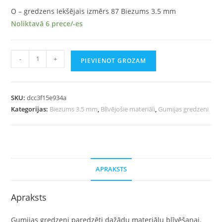
O – gredzens Iekšējais izmērs 87 Biezums 3.5 mm
Noliktavā 6 prece/-es
-
+
PIEVIENOT GROZAM
SKU:
dcc3f15e934a
Kategorijas:
Biezums 3.5 mm
,
Blīvējošie materiāli
,
Gumijas gredzeni
APRAKSTS
Apraksts
Gumijas gredzeni paredzēti dažādu materiālu blīvēšanai.