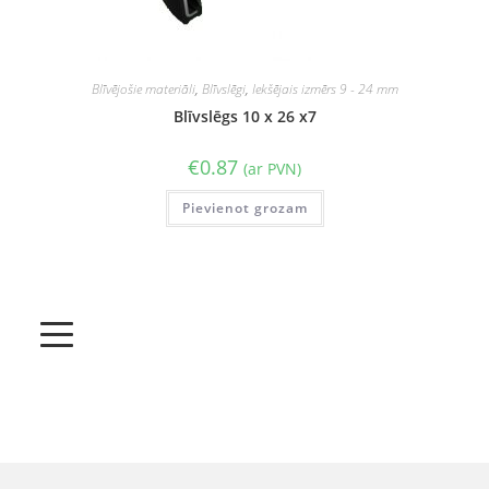
Blīvējošie materiāli
,
Blīvslēgi
,
Iekšējais izmērs 9 - 24 mm
Blīvslēgs 10 x 26 x7
€
0.87
(ar PVN)
Pievienot grozam