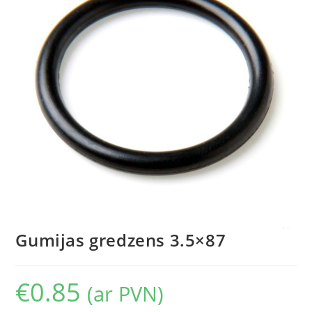
Gumijas gredzens 3.5×87
€
0.85
(ar PVN)