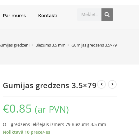
Par mums
Kontakti
umijas gredzeni
>
Biezums 3.5 mm
>
Gumijas gredzens 3.5×79
Gumijas gredzens 3.5×79
€
0.85
(ar PVN)
O – gredzens Iekšējais izmērs 79 Biezums 3.5 mm
Noliktavā 10 prece/-es