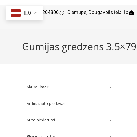
29204800
Ciemupe, Daugavpils iela 1a
LV
Gumijas gredzens 3.5×79
Akumulatori
›
Ardina auto piedevas
Auto piederumi
›
Blīvējošie materiāli
›