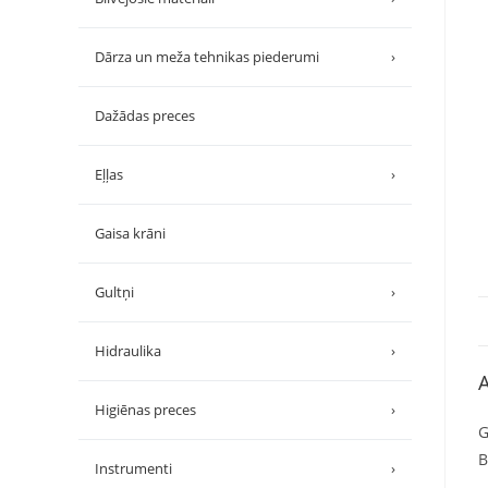
Dārza un meža tehnikas piederumi
›
Dažādas preces
Eļļas
›
Gaisa krāni
Gultņi
›
Hidraulika
›
A
Higiēnas preces
›
G
B
Instrumenti
›