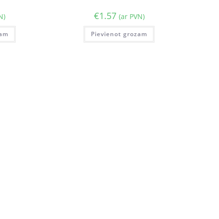
€
1.57
N)
(ar PVN)
zam
Pievienot grozam