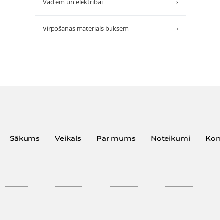
Vadiem un elektrībai
›
Virpošanas materiāls buksēm
›
Sākums
Veikals
Par mums
Noteikumi
Kon