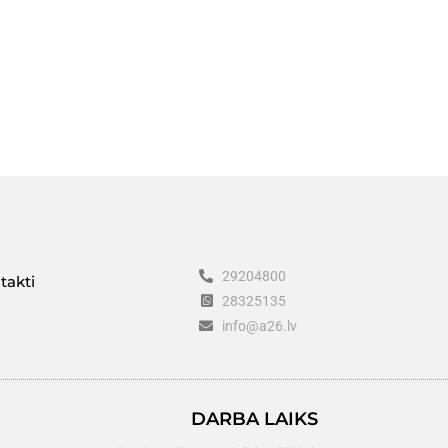
29204800
takti
28325135
info@a26.lv
DARBA LAIKS