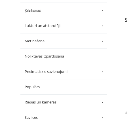
Ķīļsiksnas
›
Lukturi un atstarotāji
›
Metināšana
›
Noliktavas izpārdošana
Pneimatiskie savienojumi
›
Populārs
Riepas un kameras
›
B
Savilces
›