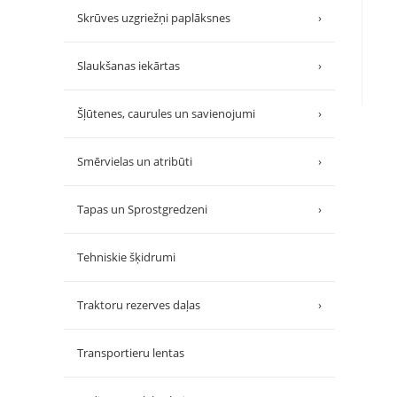
Skrūves uzgriežņi paplāksnes
›
Slaukšanas iekārtas
›
Šļūtenes, caurules un savienojumi
›
Smērvielas un atribūti
›
Tapas un Sprostgredzeni
›
Tehniskie šķidrumi
Traktoru rezerves daļas
›
Transportieru lentas