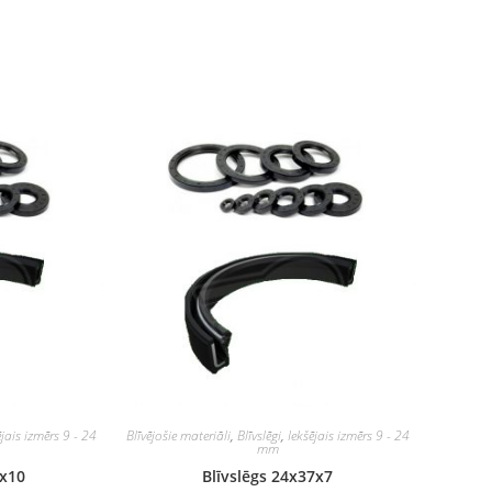
ējais izmērs 9 - 24
Blīvējošie materiāli
,
Blīvslēgi
,
Iekšējais izmērs 9 - 24
mm
0x10
Blīvslēgs 24x37x7