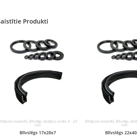
Saistītie Produkti
līvējošie materiāli
,
Blīvslēgi
,
Iekšējais izmērs 9 - 24
Blīvējošie materiāli
,
Blīvslēgi
,
Iekš
mm
mm
Blīvslēgs 17x28x7
Blīvslēgs 22x4