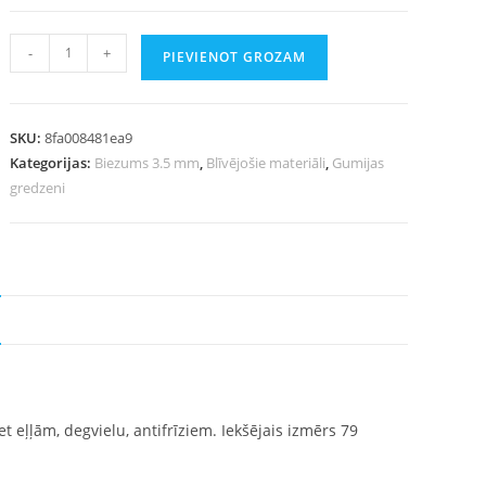
-
+
PIEVIENOT GROZAM
SKU:
8fa008481ea9
Kategorijas:
Biezums 3.5 mm
,
Blīvējošie materiāli
,
Gumijas
gredzeni
 eļļām, degvielu, antifrīziem. Iekšējais izmērs 79