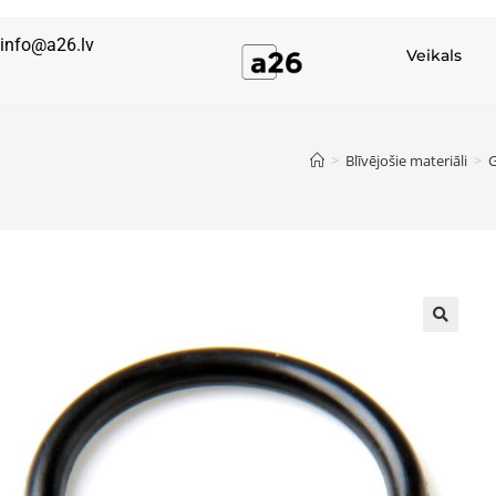
info@a26.lv
Veikals
>
Blīvējošie materiāli
>
G
🔍