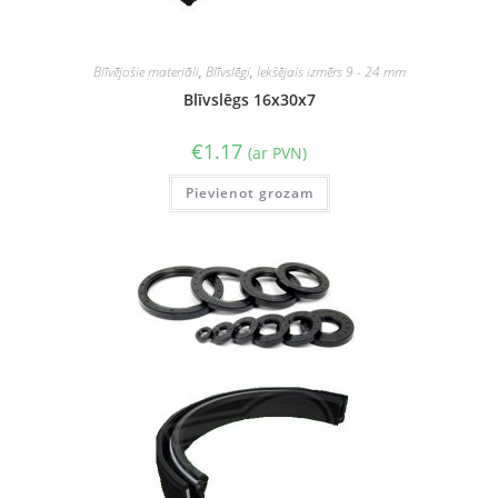
Blīvējošie materiāli
,
Blīvslēgi
,
Iekšējais izmērs 9 - 24 mm
Blīvslēgs 16x30x7
€
1.17
(ar PVN)
Pievienot grozam