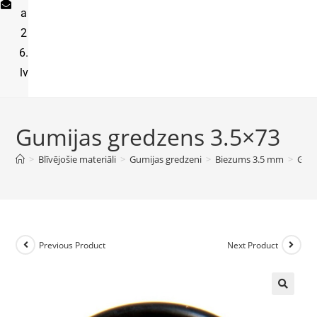
a
2
6.
lv
Gumijas gredzens 3.5×73
>
Blīvējošie materiāli
>
Gumijas gredzeni
>
Biezums 3.5 mm
>
Gumi
Previous Product
Next Product
🔍