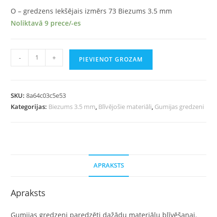
O – gredzens Iekšējais izmērs 73 Biezums 3.5 mm
Noliktavā 9 prece/-es
-
+
PIEVIENOT GROZAM
SKU:
8a64c03c5e53
Kategorijas:
Biezums 3.5 mm
,
Blīvējošie materiāli
,
Gumijas gredzeni
APRAKSTS
Apraksts
Gumijas gredzeni paredzēti dažādu materiālu blīvēšanai.