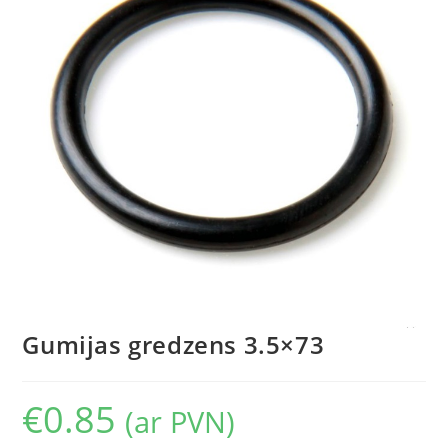
Gumijas gredzens 3.5×73
€
0.85
(ar PVN)