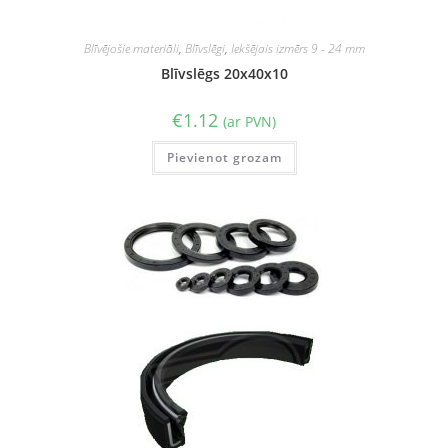
Blīvējošie materiāli
,
Blīvslēgi
,
Iekšējais izmērs 9 - 24 mm
Blīvslēgs 20x40x10
€
1.12
(ar PVN)
Pievienot grozam