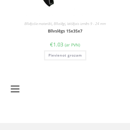
Blīvējošie materiāli
,
Blīvslēgi
,
Iekšējais izmērs 9 - 24 mm
Blīvslēgs 15x35x7
€
1.03
(ar PVN)
Pievienot grozam