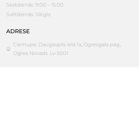
Sestdienās: 9:00 – 15:00
Svētdienās: Slēgts
ADRESE
Ciemupe, Daugavpils iela 1a, Ogresgala pag.,
Ogres Novads. Lv-5001