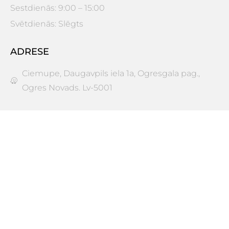
Sestdienās: 9:00 – 15:00
Svētdienās: Slēgts
ADRESE
Ciemupe, Daugavpils iela 1a, Ogresgala pag.,
Ogres Novads. Lv-5001