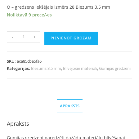
O – gredzens Iekšējais izmērs 28 Biezums 3.5 mm
Noliktavā 9 prece/-es
-
+
PIEVIENOT GROZAM
SKU:
aca85cba5fa6
Kategorijas:
Biezums 3.5 mm
,
Blīvējošie materiāli
,
Gumijas gredzeni
APRAKSTS
Apraksts
Gumijas gredzeni paredzēti dažādu materiālu blīvēšanai.