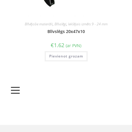
Blīvējošie materiāli
,
Blīvslēgi
,
Iekšējais izmērs 9 - 24 mm
Blīvslēgs 20x47x10
€
1.62
(ar PVN)
Pievienot grozam