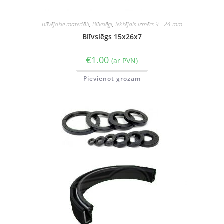
Blīvējošie materiāli
,
Blīvslēgi
,
Iekšējais izmērs 9 - 24 mm
Blīvslēgs 15x26x7
€
1.00
(ar PVN)
Pievienot grozam