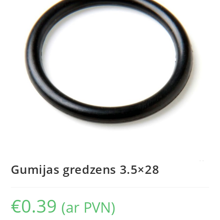
Gumijas gredzens 3.5×28
€
0.39
(ar PVN)