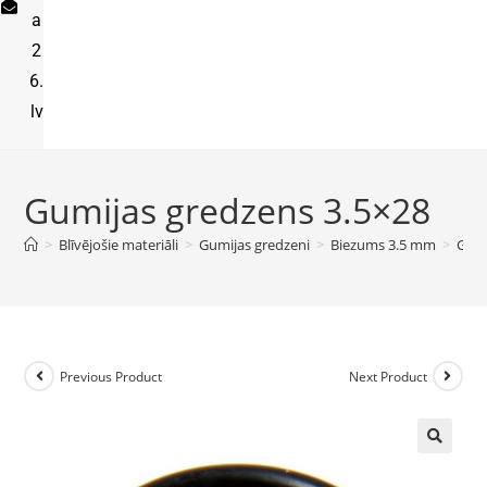
a
2
6.
lv
Gumijas gredzens 3.5×28
>
Blīvējošie materiāli
>
Gumijas gredzeni
>
Biezums 3.5 mm
>
Gumi
Previous Product
Next Product
🔍