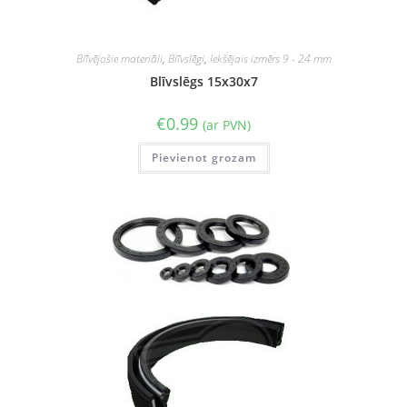
Blīvējošie materiāli
,
Blīvslēgi
,
Iekšējais izmērs 9 - 24 mm
Blīvslēgs 15x30x7
€
0.99
(ar PVN)
Pievienot grozam