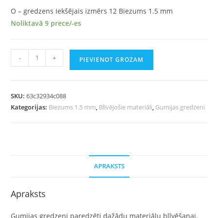
O – gredzens Iekšējais izmērs 12 Biezums 1.5 mm
Noliktavā 9 prece/-es
-
+
PIEVIENOT GROZAM
SKU:
63c32934c088
Kategorijas:
Biezums 1.5 mm
,
Blīvējošie materiāli
,
Gumijas gredzeni
APRAKSTS
Apraksts
Gumijas gredzeni paredzēti dažādu materiālu blīvēšanai.