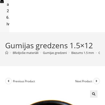
a
2
6.
lv
Gumijas gredzens 1.5×12
>
Blīvējošie materiāli
>
Gumijas gredzeni
>
Biezums 1.5 mm
>
Gumi
Previous Product
Next Product
🔍