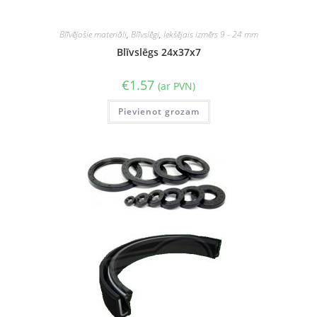
Blīvējošie materiāli
,
Blīvslēgi
,
Iekšējais izmērs 9 - 24 mm
Blīvslēgs 24x37x7
€
1.57
(ar PVN)
Pievienot grozam