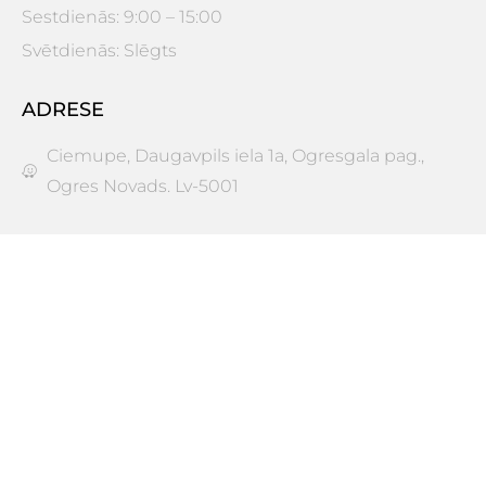
Sestdienās: 9:00 – 15:00
Svētdienās: Slēgts
ADRESE
Ciemupe, Daugavpils iela 1a, Ogresgala pag.,
Ogres Novads. Lv-5001