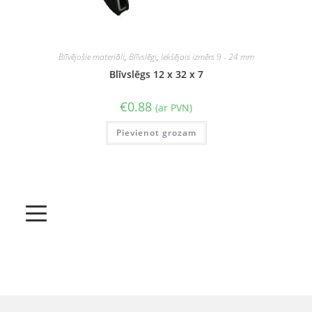
Blīvējošie materiāli
,
Blīvslēgi
,
Iekšējais izmērs 9 - 24 mm
Blīvslēgs 12 x 32 x 7
€
0.88
(ar PVN)
Pievienot grozam