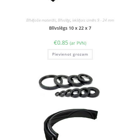
Blīvējošie materiāli
,
Blīvslēgi
,
Iekšējais izmērs 9 - 24 mm
Blīvslēgs 10 x 22 x 7
€
0.85
(ar PVN)
Pievienot grozam