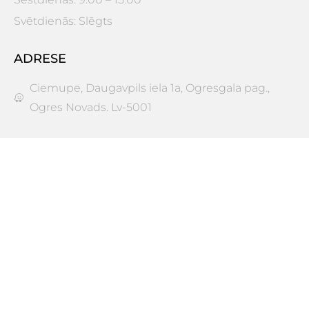
Svētdienās: Slēgts
ADRESE
Ciemupe, Daugavpils iela 1a, Ogresgala pag.,
Ogres Novads. Lv-5001