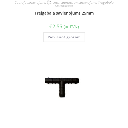
Cauruļu savienojumi
,
Šļūtenes, caurules un savienojumi
,
Trejgabala
savienojums
Trejgabala savienojums 25mm
€
2.55
(ar PVN)
Pievienot grozam