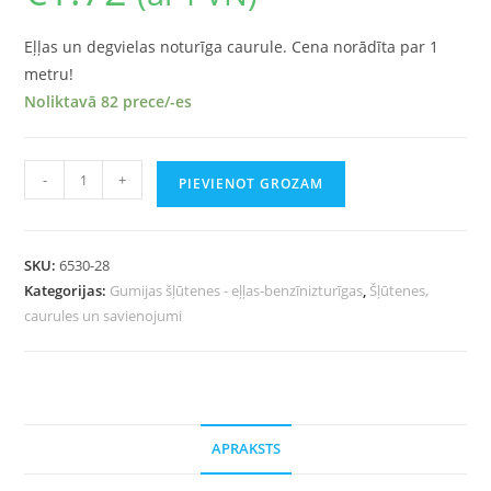
Eļļas un degvielas noturīga caurule. Cena norādīta par 1
metru!
Noliktavā 82 prece/-es
-
+
PIEVIENOT GROZAM
SKU:
6530-28
Kategorijas:
Gumijas šļūtenes - eļļas-benzīnizturīgas
,
Šļūtenes,
caurules un savienojumi
APRAKSTS