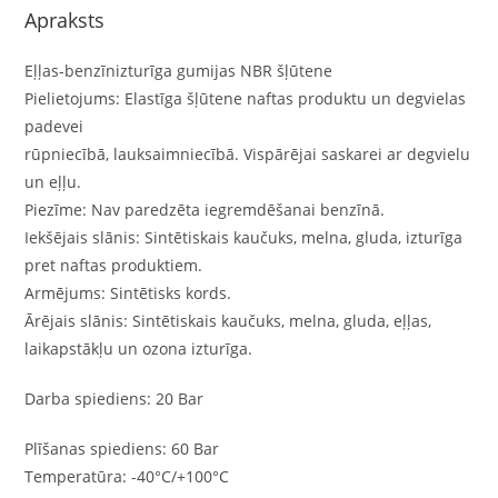
Apraksts
Eļļas-benzīnizturīga gumijas NBR šļūtene
Pielietojums: Elastīga šļūtene naftas produktu un degvielas
padevei
rūpniecībā, lauksaimniecībā. Vispārējai saskarei ar degvielu
un eļļu.
Piezīme: Nav paredzēta iegremdēšanai benzīnā.
Iekšējais slānis: Sintētiskais kaučuks, melna, gluda, izturīga
pret naftas produktiem.
Armējums: Sintētisks kords.
Ārējais slānis: Sintētiskais kaučuks, melna, gluda, eļļas,
laikapstākļu un ozona izturīga.
Darba spiediens: 20 Bar
Plīšanas spiediens: 60 Bar
Temperatūra: -40°C/+100°C