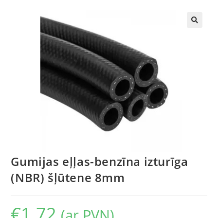
🔍
Gumijas eļļas-benzīna izturīga
(NBR) šļūtene 8mm
€
1.72
(ar PVN)