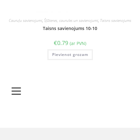
Cauruļu savienojumi
,
Šļūtenes, caurules un savienojumi
,
Taisns savienojums
Taisns savienojums 10-10
€
0.79
(ar PVN)
Pievienot grozam