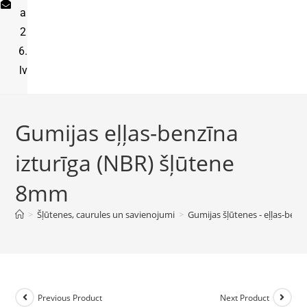
a
2
6.
lv
Gumijas eļļas-benzīna
izturīga (NBR) šļūtene
8mm
>
Šļūtenes, caurules un savienojumi
>
Gumijas šļūtenes - eļļas-benzī
Previous Product
Next Product