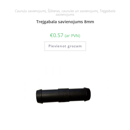
Cauruļu savienojumi
,
Šļūtenes, caurules un savienojumi
,
Trejgabala
savienojums
Trejgabala savienojums 8mm
€
0.57
(ar PVN)
Pievienot grozam