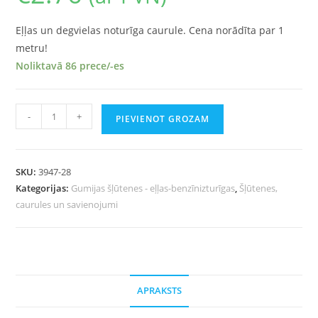
Eļļas un degvielas noturīga caurule. Cena norādīta par 1
metru!
Noliktavā 86 prece/-es
-
+
PIEVIENOT GROZAM
SKU:
3947-28
Kategorijas:
Gumijas šļūtenes - eļļas-benzīnizturīgas
,
Šļūtenes,
caurules un savienojumi
APRAKSTS