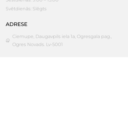
Svētdienās: Slēgts
ADRESE
Ciemupe, Daugavpils iela 1a, Ogresgala pag.,
Ogres Novads. Lv-5001