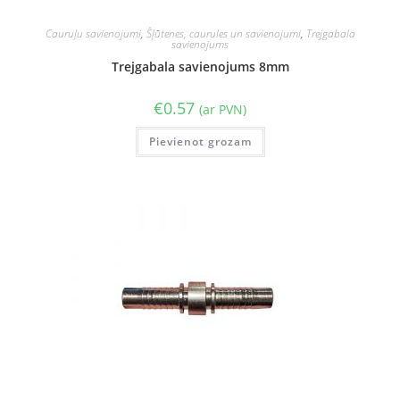
Cauruļu savienojumi
,
Šļūtenes, caurules un savienojumi
,
Trejgabala
savienojums
Trejgabala savienojums 8mm
€
0.57
(ar PVN)
Pievienot grozam