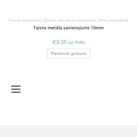
Cauruļu savienojumi
,
Šļūtenes, caurules un savienojumi
,
Taisns savienojums
Taisns metāla savienojums 10mm
€
3.35
(ar PVN)
Pievienot grozam