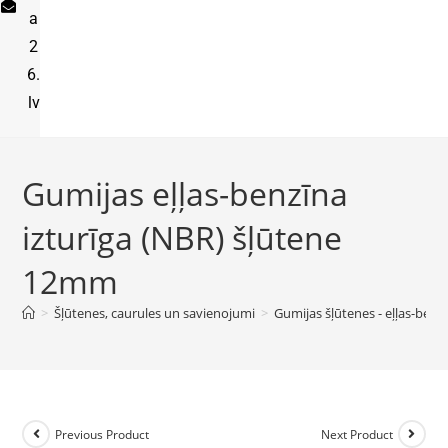
a
2
6.
lv
Gumijas eļļas-benzīna
izturīga (NBR) šļūtene
12mm
>
Šļūtenes, caurules un savienojumi
>
Gumijas šļūtenes - eļļas-benzī
Previous Product
Next Product