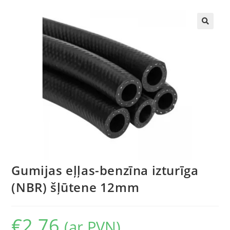
🔍
Gumijas eļļas-benzīna izturīga
(NBR) šļūtene 12mm
€
2.76
(ar PVN)