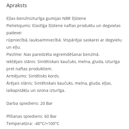
Apraksts
Eļļas-benzīnizturīga gumijas NBR šļūtene
Pielietojums: Elastīga šļūtene naftas produktu un degvielas
padevei
rūpniecībā, lauksaimniecībā. Vispārējai saskarei ar degvielu
un eļļu.
Piezīme: Nav paredzēta iegremdēšanai benzīnā.
Iekšējais slānis: Sintētiskais kaučuks, melna, gluda, izturīga
pret naftas produktiem.
Armējums: Sintētisks kords.
Ārējais slānis: Sintētiskais kaučuks, melna, gluda, eļļas,
laikapstākļu un ozona izturīga.
Darba spiediens: 20 Bar
Plīšanas spiediens: 60 Bar
Temperatūra: -40°C/+100°C