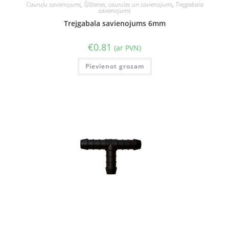
Cauruļu savienojumi
,
Šļūtenes, caurules un savienojumi
,
Trejgabala
savienojums
Trejgabala savienojums 6mm
€
0.81
(ar PVN)
Pievienot grozam