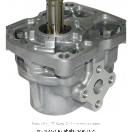
Hidrosūkņi
,
NŠ Sūkņi
,
Traktoru rezerves daļas
NŠ 10M-3 A (labais) (MASTER)