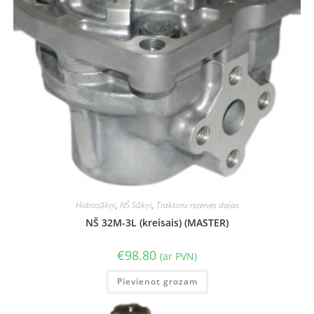
Hidrosūkņi
,
NŠ Sūkņi
,
Traktoru rezerves daļas
NŠ 32M-3L (kreisais) (MASTER)
€
98.80
(ar PVN)
Pievienot grozam