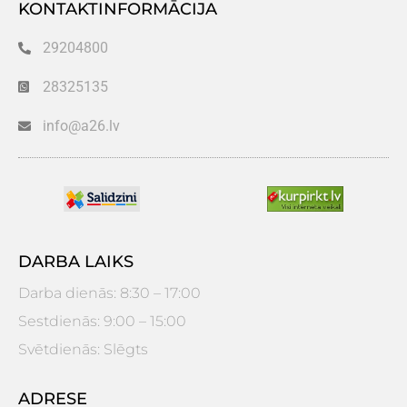
KONTAKTINFORMĀCIJA
29204800
28325135
info@a26.lv
DARBA LAIKS
Darba dienās: 8:30 – 17:00
Sestdienās: 9:00 – 15:00
Svētdienās: Slēgts
ADRESE