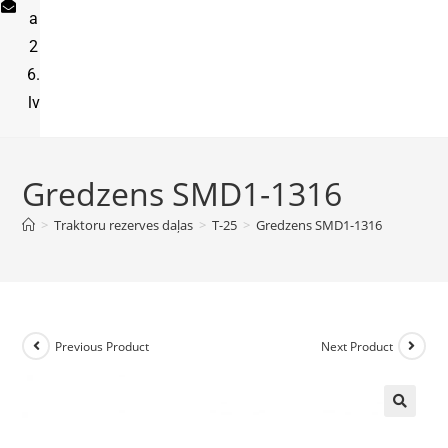
a
2
6.
lv
Gredzens SMD1-1316
>
Traktoru rezerves daļas
>
T-25
>
Gredzens SMD1-1316
Previous Product
Next Product
🔍