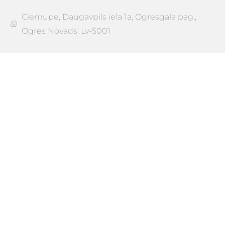
Ciemupe, Daugavpils iela 1a, Ogresgala pag.,
Ogres Novads. Lv-5001