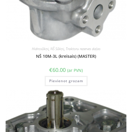
Hidrosūkņi
,
NŠ Sūkņi
,
Traktoru rezerves daļas
NŠ 10M-3L (kreisais) (MASTER)
€
60.00
(ar PVN)
Pievienot grozam