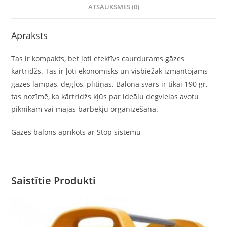
ATSAUKSMES (0)
Apraksts
Tas ir kompakts, bet ļoti efektīvs caurdurams gāzes
kartridžs. Tas ir ļoti ekonomisks un visbiežāk izmantojams
gāzes lampās, degļos, plītiņās. Balona svars ir tikai 190 gr,
tas nozīmē, ka kārtridžs kļūs par ideālu degvielas avotu
piknikam vai mājas barbekjū organizēšanā.
Gāzes balons aprīkots ar Stop sistēmu
Saistītie Produkti