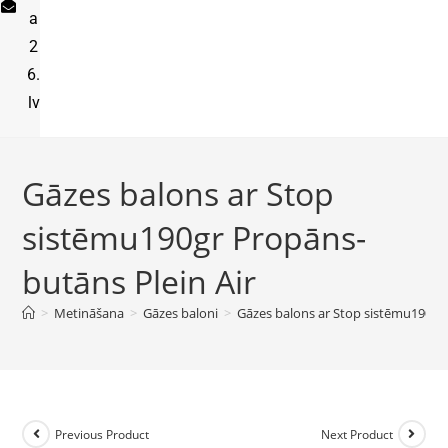
a
2
6.
lv
Gāzes balons ar Stop
sistēmu190gr Propāns-
butāns Plein Air
>
Metināšana
>
Gāzes baloni
>
Gāzes balons ar Stop sistēmu190gr 
Previous Product
Next Product