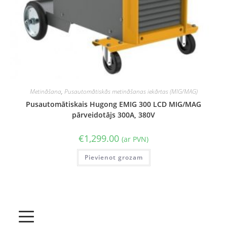
Metināšana
,
Pusautomātiskās metināšanas iekārtas (MIG/MAG)
Pusautomātiskais Hugong EMIG 300 LCD MIG/MAG
pārveidotājs 300A, 380V
€
1,299.00
(ar PVN)
Pievienot grozam