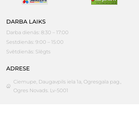
DARBA LAIKS
Darba dienās: 8:30 – 17:00
Sestdienās: 9:00 – 15:00
Svētdienās: Slēgts
ADRESE
Ciemupe, Daugavpils iela 1a, Ogresgala pag.,
Ogres Novads. Lv-5001