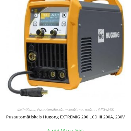
Metināšana
,
Pusautomātiskās metināšanas iekārtas (MIG/MAG)
Pusautomātiskais Hugong EXTREMIG 200 LCD III 200A, 230V
€
799.00
(ar PVN)