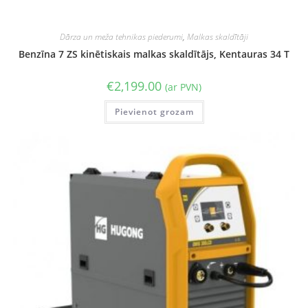
Dārza un meža tehnikas piederumi
,
Malkas skaldītāji
Benzīna 7 ZS kinētiskais malkas skaldītājs, Kentauras 34 T
€
2,199.00
(ar PVN)
Pievienot grozam