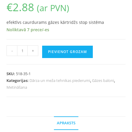
€
2.88
(ar PVN)
efektīvs caurdurams gāzes kārtridžs stop sistēma
Noliktavā 7 prece/-es
-
+
PIEVIENOT GROZAM
SKU:
518-35-1
Kategorijas:
Dārza un meža tehnikas piederumi
,
Gāzes baloni
,
Metināšana
APRAKSTS