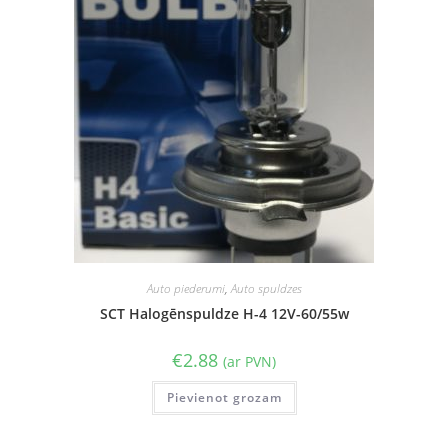
Auto piederumi
,
Auto spuldzes
SCT Halogēnspuldze H-4 12V-60/55w
€
2.88
(ar PVN)
Pievienot grozam