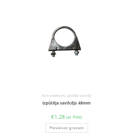
Auto piederumi
,
Izpūtēja savilcēji
Izpūtēja savilcējs 48mm
€
1.28
(ar PVN)
Pievienot grozam