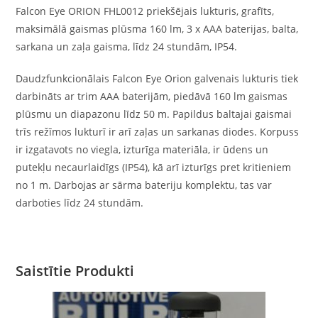
Falcon Eye ORION FHL0012 priekšējais lukturis, grafīts,
maksimālā gaismas plūsma 160 lm, 3 x AAA baterijas, balta,
sarkana un zaļa gaisma, līdz 24 stundām, IP54.
Daudzfunkcionālais Falcon Eye Orion galvenais lukturis tiek
darbināts ar trim AAA baterijām, piedāvā 160 lm gaismas
plūsmu un diapazonu līdz 50 m. Papildus baltajai gaismai
trīs režīmos lukturī ir arī zaļas un sarkanas diodes. Korpuss
ir izgatavots no viegla, izturīga materiāla, ir ūdens un
putekļu necaurlaidīgs (IP54), kā arī izturīgs pret kritieniem
no 1 m. Darbojas ar sārma bateriju komplektu, tas var
darboties līdz 24 stundām.
Saistītie Produkti