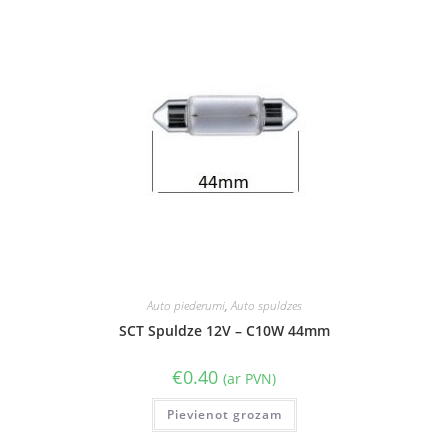
Auto piederumi
,
Auto spuldzes
SCT Spuldze 12V – C10W 44mm
€
0.40
(ar PVN)
Pievienot grozam