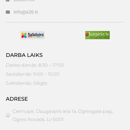
info@a26.lv
DARBA LAIKS
Darba dienās: 8:30 – 17:00
Sestdienās: 9:00 – 15:00
Svētdienās: Slēgts
ADRESE
Ciemupe, Daugavpils iela 1a, Ogresgala pag.,
Ogres Novads. Lv-5001