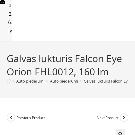
a
2
6.
lv
Galvas lukturis Falcon Eye
Orion FHL0012, 160 lm
>
Auto piederumi
>
Auto piederumi
>
Galvas lukturis Falcon Eye O
Previous Product
Next Product