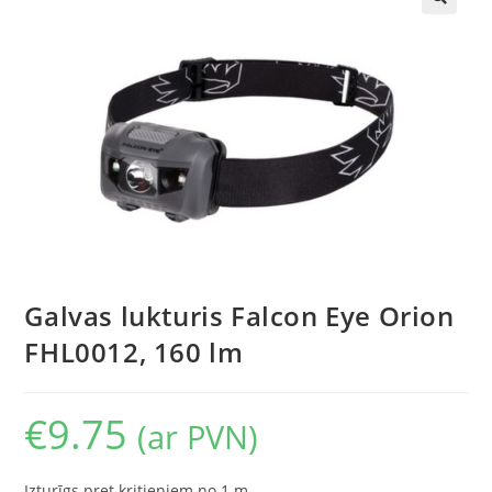
🔍
Galvas lukturis Falcon Eye Orion
FHL0012, 160 lm
€
9.75
(ar PVN)
Izturīgs pret kritieniem no 1 m