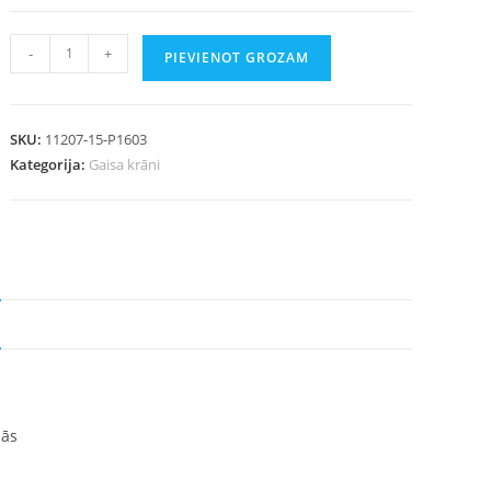
-
+
PIEVIENOT GROZAM
SKU:
11207-15-P1603
Kategorija:
Gaisa krāni
mās