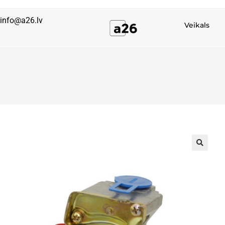
info@a26.lv
Veikals
🔍