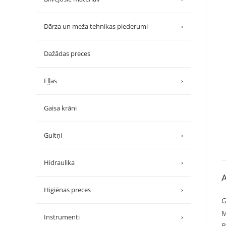
Dārza un meža tehnikas piederumi
›
Dažādas preces
Eļļas
›
Gaisa krāni
Gultņi
›
Hidraulika
›
A
Higiēnas preces
›
G
M
Instrumenti
›
B