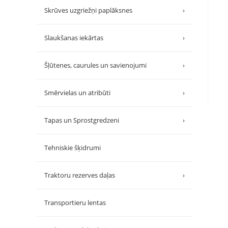
Skrūves uzgriežņi paplāksnes
›
Slaukšanas iekārtas
›
Šļūtenes, caurules un savienojumi
›
Smērvielas un atribūti
›
Tapas un Sprostgredzeni
›
Tehniskie šķidrumi
Traktoru rezerves daļas
›
Transportieru lentas