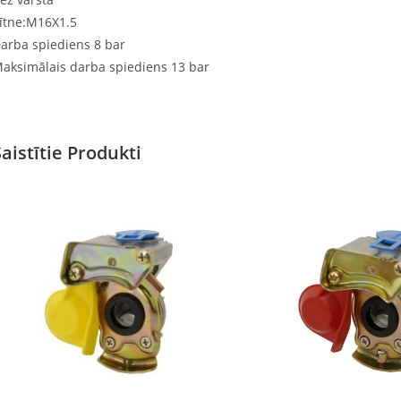
ītne:M16X1.5
arba spiediens 8 bar
aksimālais darba spiediens 13 bar
Saistītie Produkti