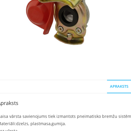
APRAKSTS
praksts
aisa vārsta savienojums tiek izmantots pneimatisko bremžu sistē
ateriāli:dzelzs, plastmasa,gumija.
ez vārsta