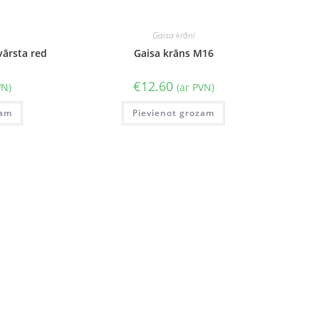
Gaisa krāni
vārsta red
Gaisa krāns M16
€
12.60
VN)
(ar PVN)
zam
Pievienot grozam