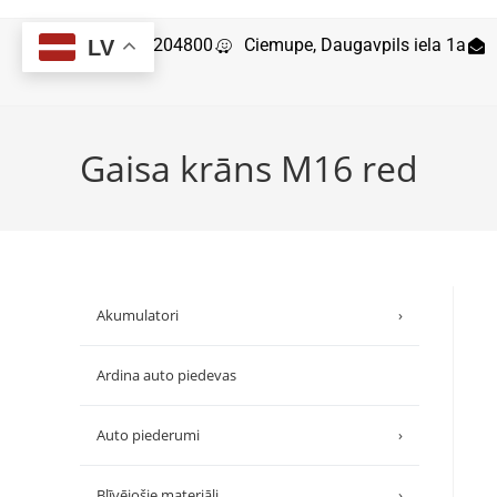
29204800
Ciemupe, Daugavpils iela 1a
LV
Gaisa krāns M16 red
Akumulatori
›
Ardina auto piedevas
Auto piederumi
›
Blīvējošie materiāli
›