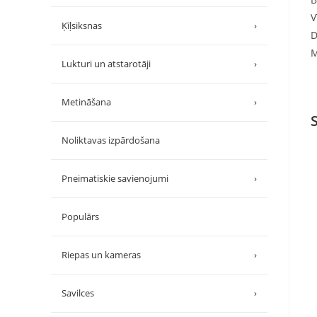
V
Ķīļsiksnas
›
D
M
Lukturi un atstarotāji
›
Metināšana
›
Noliktavas izpārdošana
Pneimatiskie savienojumi
›
Populārs
Riepas un kameras
›
Savilces
›