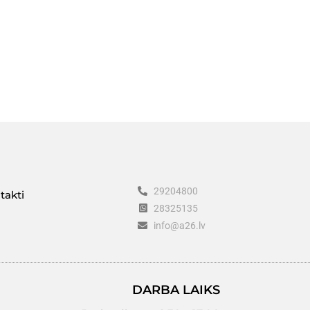
29204800
takti
28325135
info@a26.lv
DARBA LAIKS