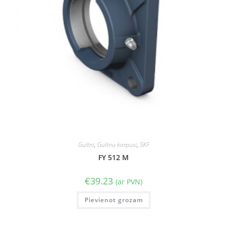
Gultņi
,
Gultņu korpusi
,
SKF
FY 512 M
€
39.23
(ar PVN)
Pievienot grozam