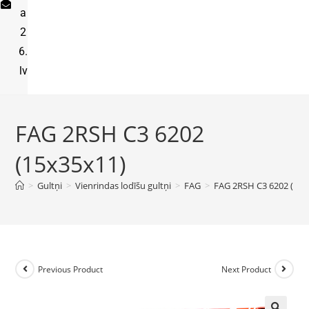
a
2
6.
lv
FAG 2RSH C3 6202
(15x35x11)
>
Gultņi
>
Vienrindas lodīšu gultņi
>
FAG
>
FAG 2RSH C3 6202 (15x
Previous Product
Next Product