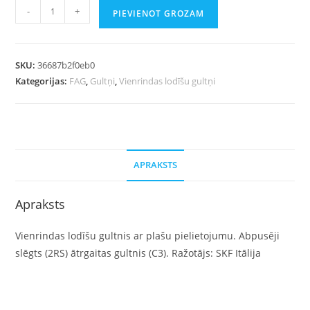
-
+
PIEVIENOT GROZAM
SKU:
36687b2f0eb0
Kategorijas:
FAG
,
Gultņi
,
Vienrindas lodīšu gultņi
APRAKSTS
Apraksts
Vienrindas lodīšu gultnis ar plašu pielietojumu. Abpusēji
slēgts (2RS) ātrgaitas gultnis (C3). Ražotājs: SKF Itālija