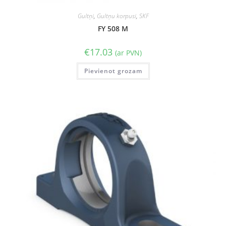
Gultņi
,
Gultņu korpusi
,
SKF
FY 508 M
€
17.03
(ar PVN)
Pievienot grozam