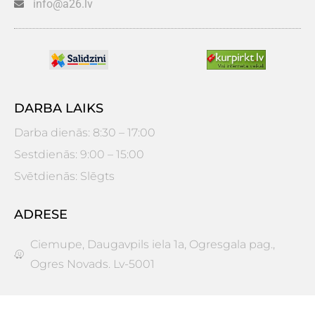
info@a26.lv
DARBA LAIKS
Darba dienās: 8:30 – 17:00
Sestdienās: 9:00 – 15:00
Svētdienās: Slēgts
ADRESE
Ciemupe, Daugavpils iela 1a, Ogresgala pag.,
Ogres Novads. Lv-5001