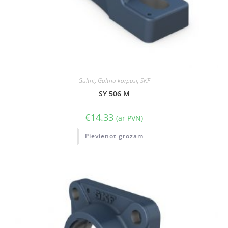
Gultņi
,
Gultņu korpusi
,
SKF
SY 506 M
€
14.33
(ar PVN)
Pievienot grozam