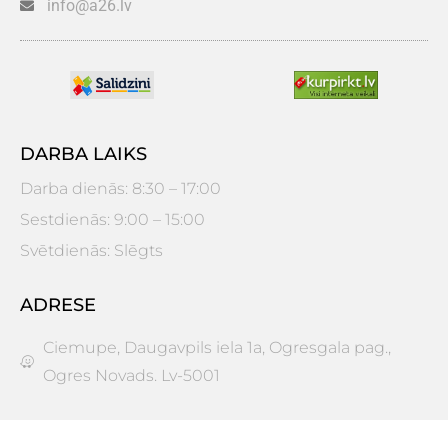
info@a26.lv
DARBA LAIKS
Darba dienās: 8:30 – 17:00
Sestdienās: 9:00 – 15:00
Svētdienās: Slēgts
ADRESE
Ciemupe, Daugavpils iela 1a, Ogresgala pag.,
Ogres Novads. Lv-5001