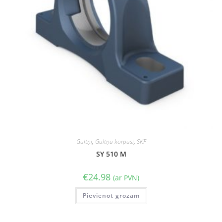
Gultņi
,
Gultņu korpusi
,
SKF
SY 510 M
€
24.98
(ar PVN)
Pievienot grozam