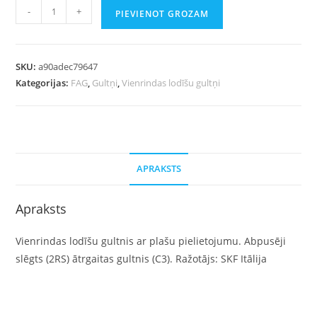
-
+
PIEVIENOT GROZAM
SKU:
a90adec79647
Kategorijas:
FAG
,
Gultņi
,
Vienrindas lodīšu gultņi
APRAKSTS
Apraksts
Vienrindas lodīšu gultnis ar plašu pielietojumu. Abpusēji
slēgts (2RS) ātrgaitas gultnis (C3). Ražotājs: SKF Itālija