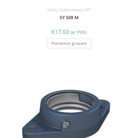
Gultņi
,
Gultņu korpusi
,
SKF
SY 508 M
€
17.03
(ar PVN)
Pievienot grozam