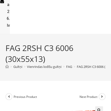
a
2
6.
lv
FAG 2RSH C3 6006
(30x55x13)
>
Gultņi
>
Vienrindas lodīšu gultņi
>
FAG
>
FAG 2RSH C3 6006 (30x
Previous Product
Next Product