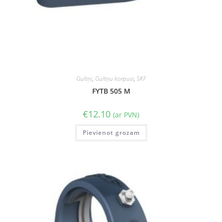
Gultņi
,
Gultņu korpusi
,
SKF
FYTB 505 M
€
12.10
(ar PVN)
Pievienot grozam