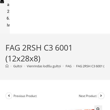
a
2
6.
lv
FAG 2RSH C3 6001
(12x28x8)
>
Gultņi
>
Vienrindas lodīšu gultņi
>
FAG
>
FAG 2RSH C3 6001 (12x
Previous Product
Next Product