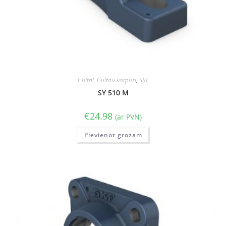
Gultņi
,
Gultņu korpusi
,
SKF
SY 510 M
€
24.98
(ar PVN)
Pievienot grozam