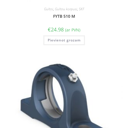
Gultņi
,
Gultņu korpusi
,
SKF
FYTB 510 M
€
24.98
(ar PVN)
Pievienot grozam