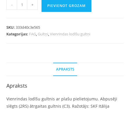
-
+
PIEVIENOT GROZAM
SKU:
333d40c3e565
Kategorijas:
FAG
,
Gultņi
,
Vienrindas lodīšu gultņi
APRAKSTS
Apraksts
Vienrindas lodīšu gultnis ar plašu pielietojumu. Abpusēji
slēgts (2RS) ātrgaitas gultnis (C3). Ražotājs: SKF Itālija