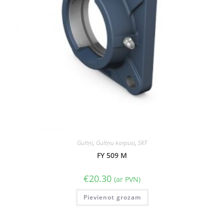
Gultņi
,
Gultņu korpusi
,
SKF
FY 509 M
€
20.30
(ar PVN)
Pievienot grozam