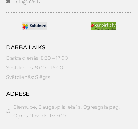
info@a26.lv
DARBA LAIKS
Darba dienās: 8:30 – 17:00
Sestdienās: 9:00 – 15:00
Svētdienās: Slēgts
ADRESE
Ciemupe, Daugavpils iela 1a, Ogresgala pag.,
Ogres Novads. Lv-5001