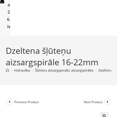
a
2
6.
lv
Dzeltena šļūteņu
aizsargspirāle 16-22mm
>
Hidraulika
>
Šļūteņu aizsargapvalki, aizsargspirāles
>
Dzeltena šļ
Previous Product
Next Product