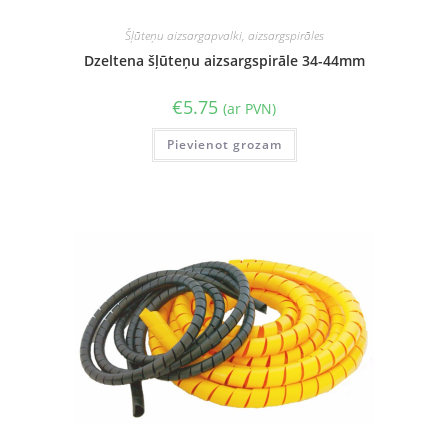
Šļūteņu aizsargapvalki, aizsargspirāles
Dzeltena šļūteņu aizsargspirāle 34-44mm
€
5.75
(ar PVN)
Pievienot grozam