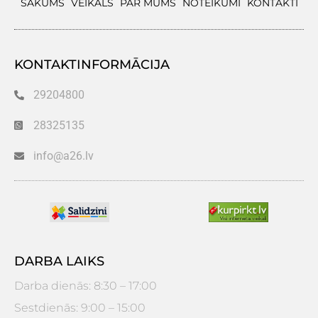
SĀKUMS
VEIKALS
PAR MUMS
NOTEIKUMI
KONTAKTI
KONTAKTINFORMĀCIJA
29204800
28325135
info@a26.lv
DARBA LAIKS
Darba dienās: 8:30 – 17:00
Sestdienās: 9:00 – 15:00