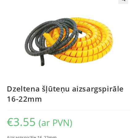
🔍
Dzeltena šļūteņu aizsargspirāle
16-22mm
€
3.55
(ar PVN)
Aizsargspirāle 16-22mm