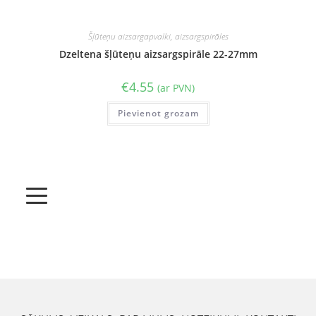
Šļūteņu aizsargapvalki, aizsargspirāles
Dzeltena šļūteņu aizsargspirāle 22-27mm
€
4.55
(ar PVN)
Pievienot grozam