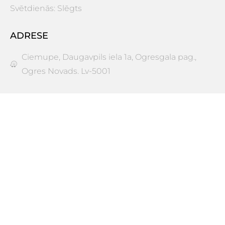
Svētdienās: Slēgts
ADRESE
Ciemupe, Daugavpils iela 1a, Ogresgala pag.,
Ogres Novads. Lv-5001