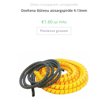
Šļūteņu aizsargapvalki, aizsargspirāles
Dzeltena šļūteņu aizsargspirāle 9-13mm
€
1.60
(ar PVN)
Pievienot grozam