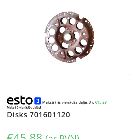
Maksā trīs vienādās daļās 3 x
€
15.29
Disks 701601120
€
45.88
(ar PVN)