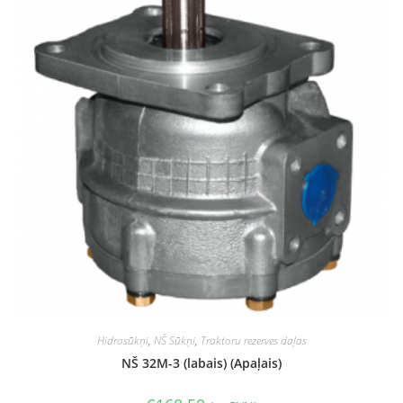
Hidrosūkņi
,
NŠ Sūkņi
,
Traktoru rezerves daļas
NŠ 32M-3 (labais) (Apaļais)