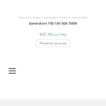
Ģeneratori
,
Starteri un ģeneratori
,
Traktoru rezerves daļas
Ģenerators T40 14V 50A 700W
€
91.95
(ar PVN)
Pievienot grozam