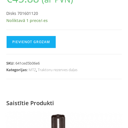
Disks 701601120
Noliktavā 1 prece/-es
PIEVIENOT GROZAM
SKU:
641ced5b06e6
Kategorijas:
MTZ
,
Traktoru rezerves daļas
Saistītie Produkti