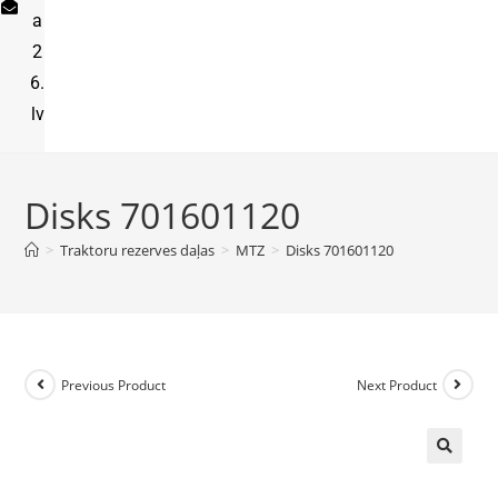
a
2
6.
lv
Disks 701601120
>
Traktoru rezerves daļas
>
MTZ
>
Disks 701601120
Previous Product
Next Product
🔍