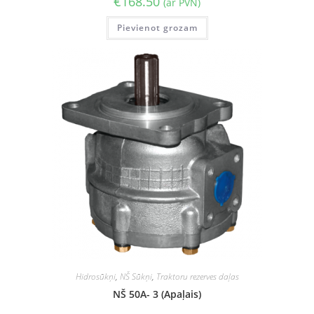
€
168.50
(ar PVN)
Pievienot grozam
Hidrosūkņi
,
NŠ Sūkņi
,
Traktoru rezerves daļas
NŠ 50A- 3 (Apaļais)