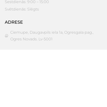
Sestdienās: 9:00 – 15:00
Svētdienās: Slēgts
ADRESE
Ciemupe, Daugavpils iela 1a, Ogresgala pag.,
Ogres Novads. Lv-5001