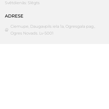
Svētdienās: Slēgts
ADRESE
Ciemupe, Daugavpils iela 1a, Ogresgala pag.,
Ogres Novads. Lv-5001