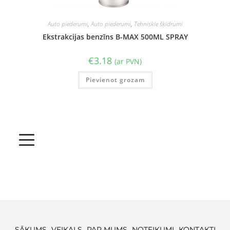
Auto piederumi
,
Auto piederumi
,
Tehniskie šķidrumi
Ekstrakcijas benzīns B-MAX 500ML SPRAY
€
3.18
(ar PVN)
Pievienot grozam
SĀKUMS
VEIKALS
PAR MUMS
NOTEIKUMI
KONTAKTI