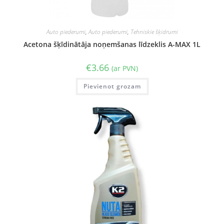
Auto piederumi
,
Auto piederumi
,
Tehniskie šķidrumi
Acetona šķīdinātāja noņemšanas līdzeklis A-MAX 1L
€
3.66
(ar PVN)
Pievienot grozam