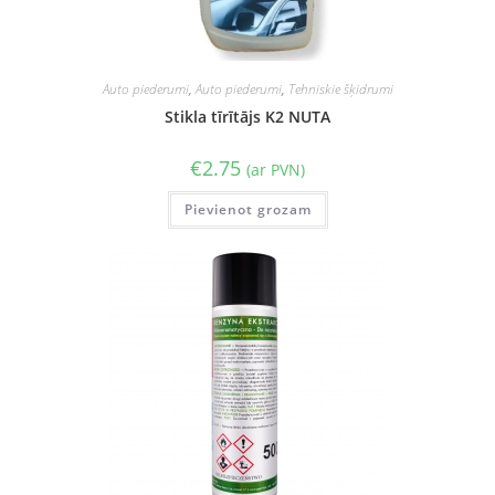
Auto piederumi
,
Auto piederumi
,
Tehniskie šķidrumi
Stikla tīrītājs K2 NUTA
€
2.75
(ar PVN)
Pievienot grozam