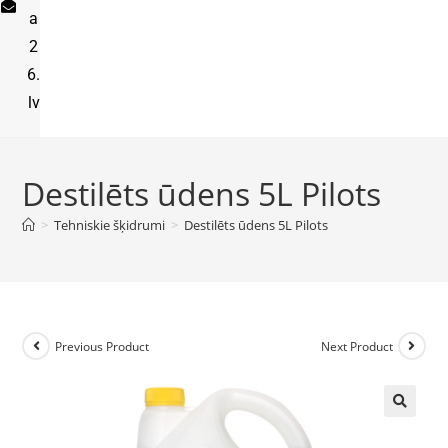
a
2
6.
lv
Destilēts ūdens 5L Pilots
>
Tehniskie šķidrumi
>
Destilēts ūdens 5L Pilots
Previous Product
Next Product
🔍