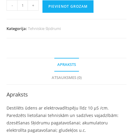
-
+
PIEVIENOT GROZAM
Kategorija:
Tehniskie šķidrumi
APRAKSTS
ATSAUKSMES (0)
Apraksts
Destilēts ūdens ar elektrovadītspēju līdz 10 µS /cm.
Paredzēts lietošanai tehniskām un sadzīves vajadzībām:
dzesēšanas šķidrumu pagatavošanai; akumulatoru
elektrolīta pagatavošanai; gludekļos u.c.