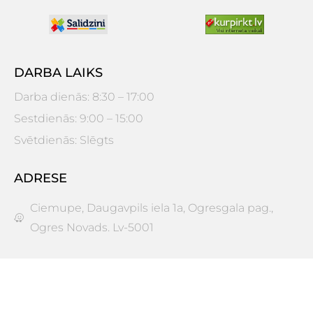
DARBA LAIKS
Darba dienās: 8:30 – 17:00
Sestdienās: 9:00 – 15:00
Svētdienās: Slēgts
ADRESE
Ciemupe, Daugavpils iela 1a, Ogresgala pag.,
Ogres Novads. Lv-5001