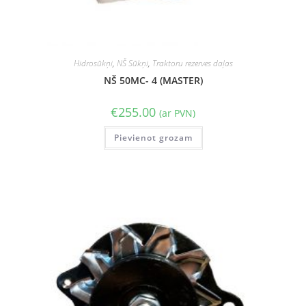
Hidrosūkņi
,
NŠ Sūkņi
,
Traktoru rezerves daļas
NŠ 50MC- 4 (MASTER)
€
255.00
(ar PVN)
Pievienot grozam