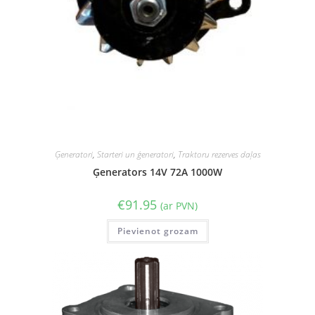
Ģeneratori
,
Starteri un ģeneratori
,
Traktoru rezerves daļas
Ģenerators 14V 72A 1000W
€
91.95
(ar PVN)
Pievienot grozam