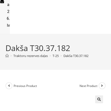
a
2
6.
lv
Dakša T30.37.182
>
Traktoru rezerves daļas
>
T-25
>
Dakša T30.37.182
Previous Product
Next Product
🔍