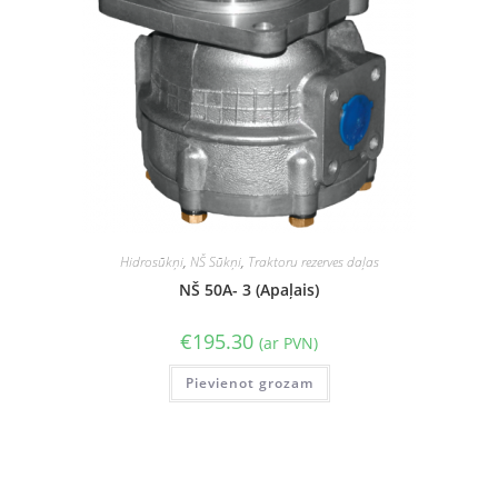
Hidrosūkņi
,
NŠ Sūkņi
,
Traktoru rezerves daļas
NŠ 50A- 3 (Apaļais)
€
195.30
(ar PVN)
Pievienot grozam