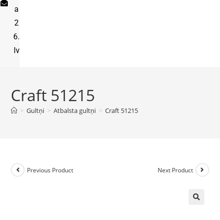
a
2
6.
lv
Craft 51215
>
Gultņi
>
Atbalsta gultņi
>
Craft 51215
Previous Product
Next Product
🔍