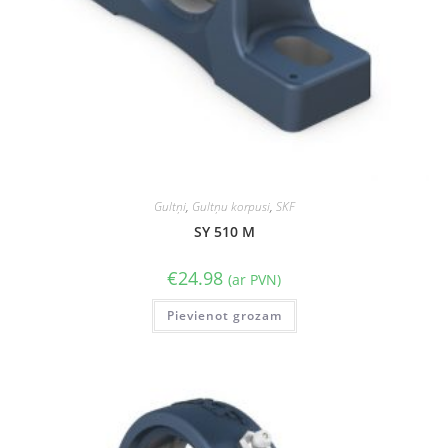
Gultņi
,
Gultņu korpusi
,
SKF
SY 510 M
€
24.98
(ar PVN)
Pievienot grozam