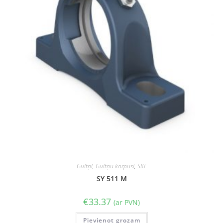
Gultņi
,
Gultņu korpusi
,
SKF
SY 511 M
€
33.37
(ar PVN)
Pievienot grozam