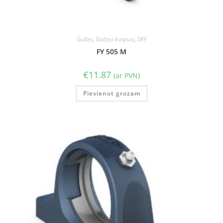
Gultņi
,
Gultņu korpusi
,
SKF
FY 505 M
€
11.87
(ar PVN)
Pievienot grozam