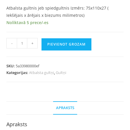
Atbalsta gultnis jeb spiedgultnis Izmērs: 75x110x27 (
Iekšējais x ārējais x biezums milimetros)
Noliktavā 5 prece/-es
-
+
PIEVIENOT GROZAM
SKU:
5a33980000ef
Kategorijas:
Atbalsta gultņi
,
Gultņi
APRAKSTS
Apraksts