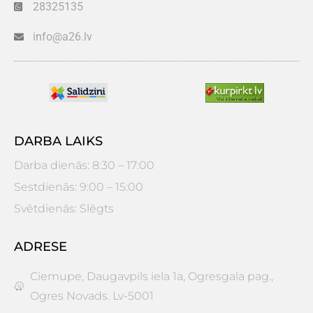
28325135
info@a26.lv
DARBA LAIKS
Darba dienās: 8:30 – 17:00
Sestdienās: 9:00 – 15:00
Svētdienās: Slēgts
ADRESE
Ciemupe, Daugavpils iela 1a, Ogresgala pag.,
Ogres Novads. Lv-5001