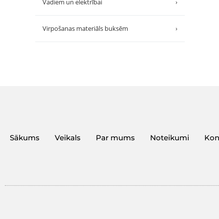
Vadiem un elektrībai
›
Virpošanas materiāls buksēm
›
Sākums
Veikals
Par mums
Noteikumi
Kon