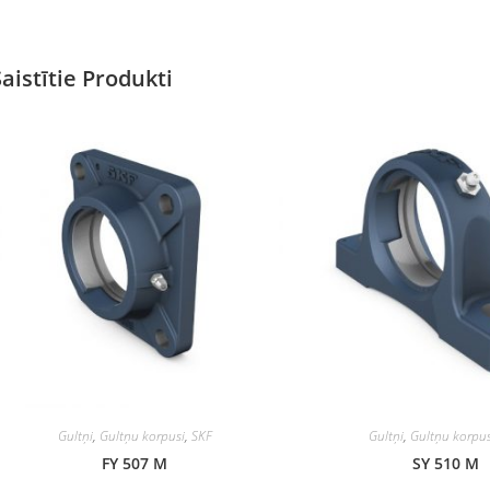
Saistītie Produkti
Gultņi
,
Gultņu korpusi
,
SKF
Gultņi
,
Gultņu korpus
FY 507 M
SY 510 M