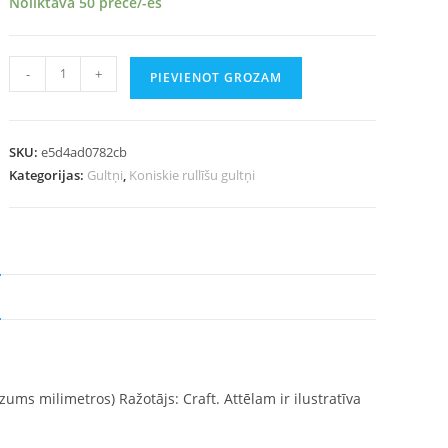
Noliktavā 50 prece/-es
-
+
PIEVIENOT GROZAM
SKU:
e5d4ad0782cb
Kategorijas:
Gultņi
,
Koniskie rullīšu gultņi
ezums milimetros) Ražotājs: Craft. Attēlam ir ilustratīva