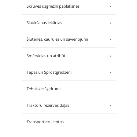
Skrūves uzgriežņi paplāksnes
›
Slaukšanas iekārtas
›
Šļūtenes, caurules un savienojumi
›
Smērvielas un atribūti
›
Tapas un Sprostgredzeni
›
Tehniskie šķidrumi
Traktoru rezerves daļas
›
Transportieru lentas