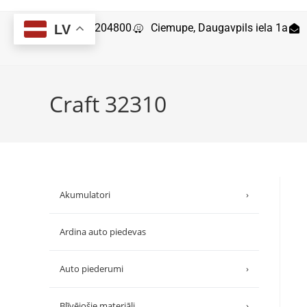
29204800
Ciemupe, Daugavpils iela 1a
LV
Craft 32310
Akumulatori
›
Ardina auto piedevas
Auto piederumi
›
Blīvējošie materiāli
›