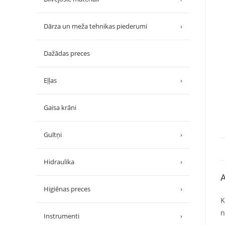
Dārza un meža tehnikas piederumi
›
Dažādas preces
Eļļas
›
Gaisa krāni
Gultņi
›
Hidraulika
›
A
Higiēnas preces
›
K
n
Instrumenti
›