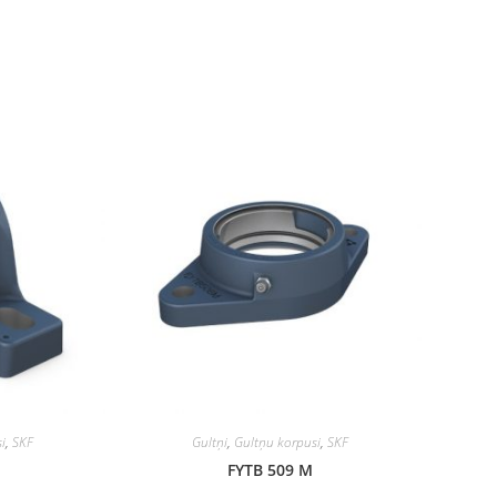
i
,
SKF
Gultņi
,
Gultņu korpusi
,
SKF
FYTB 509 M