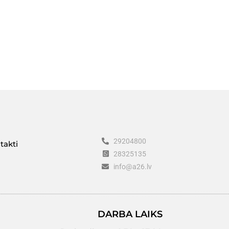
29204800
takti
28325135
info@a26.lv
DARBA LAIKS