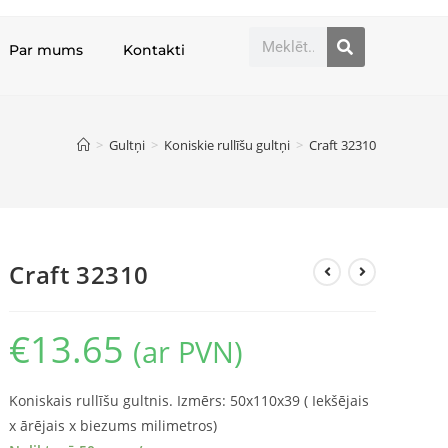
Par mums
Kontakti
>
Gultņi
>
Koniskie rullīšu gultņi
>
Craft 32310
Craft 32310
€
13.65
(ar PVN)
Koniskais rullīšu gultnis. Izmērs: 50x110x39 ( Iekšējais
x ārējais x biezums milimetros)