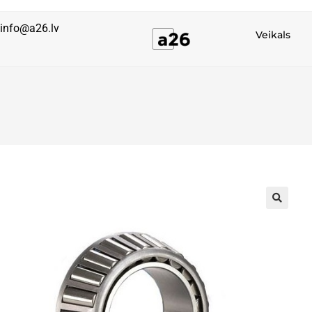
info@a26.lv
Veikals
🔍