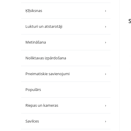
Ķīļsiksnas
›
Lukturi un atstarotāji
›
Metināšana
›
Noliktavas izpārdošana
Pneimatiskie savienojumi
›
Populārs
Riepas un kameras
›
Savilces
›