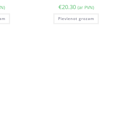
€
20.30
VN)
(ar PVN)
zam
Pievienot grozam