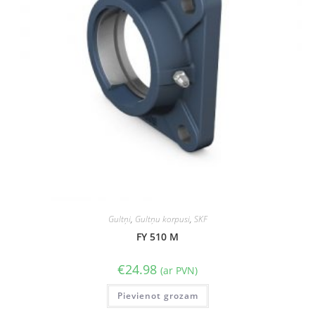
Gultņi
,
Gultņu korpusi
,
SKF
FY 510 M
€
24.98
(ar PVN)
Pievienot grozam