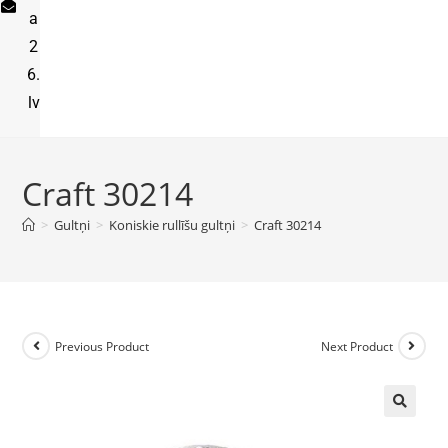
a
2
6.
lv
Craft 30214
>
Gultņi
>
Koniskie rullīšu gultņi
>
Craft 30214
Previous Product
Next Product
🔍