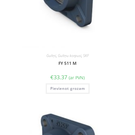
Gultņi
,
Gultņu korpusi
,
SKF
FY 511 M
€
33.37
(ar PVN)
Pievienot grozam