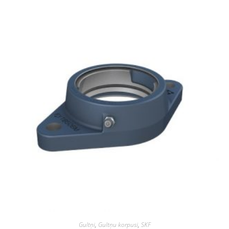
Gultņi
,
Gultņu korpusi
,
SKF