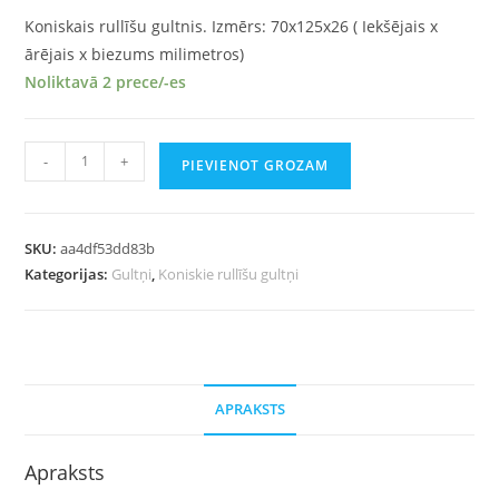
Koniskais rullīšu gultnis. Izmērs: 70x125x26 ( Iekšējais x
ārējais x biezums milimetros)
Noliktavā 2 prece/-es
-
+
PIEVIENOT GROZAM
SKU:
aa4df53dd83b
Kategorijas:
Gultņi
,
Koniskie rullīšu gultņi
APRAKSTS
Apraksts