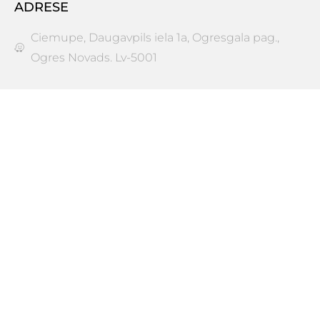
ADRESE
Ciemupe, Daugavpils iela 1a, Ogresgala pag.,
Ogres Novads. Lv-5001