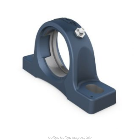
Gultņi
,
Gultņu korpusi
,
SKF