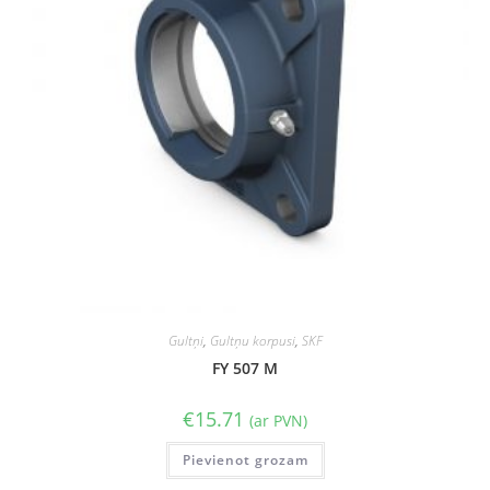
Gultņi
,
Gultņu korpusi
,
SKF
FY 507 M
€
15.71
(ar PVN)
Pievienot grozam