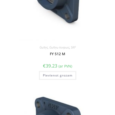
Gultņi
,
Gultņu korpusi
,
SKF
FY 512 M
€
39.23
(ar PVN)
Pievienot grozam