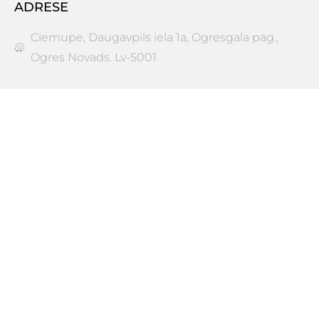
ADRESE
Ciemupe, Daugavpils iela 1a, Ogresgala pag.,
Ogres Novads. Lv-5001