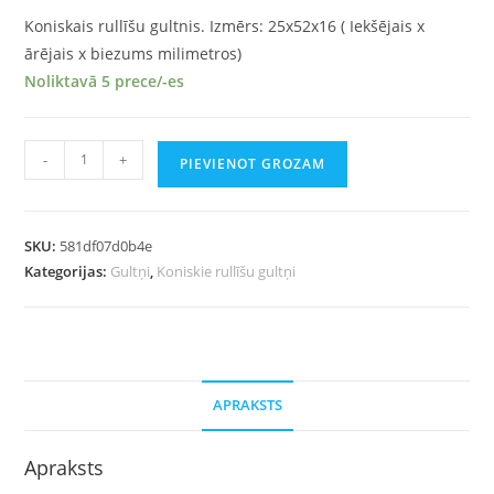
Koniskais rullīšu gultnis. Izmērs: 25x52x16 ( Iekšējais x
ārējais x biezums milimetros)
Noliktavā 5 prece/-es
-
+
PIEVIENOT GROZAM
SKU:
581df07d0b4e
Kategorijas:
Gultņi
,
Koniskie rullīšu gultņi
APRAKSTS
Apraksts