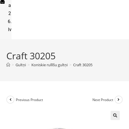
a
2
6.
lv
Craft 30205
>
Gultņi
>
Koniskie rullīšu gultņi
>
Craft 30205
Previous Product
Next Product
🔍