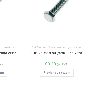
ņi paplāksnes
M8
,
Skrūves
,
Skrūves uzgriežņi paplāksnes
ilna vītne
Skrūve M8 x 80 (mm) Pilna vītne
€
0.30
N)
(ar PVN)
zam
Pievienot grozam