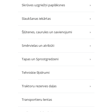
Skrūves uzgriežņi paplāksnes
›
Slaukšanas iekārtas
›
Šļūtenes, caurules un savienojumi
›
Smērvielas un atribūti
›
Tapas un Sprostgredzeni
›
Tehniskie šķidrumi
Traktoru rezerves daļas
›
Transportieru lentas