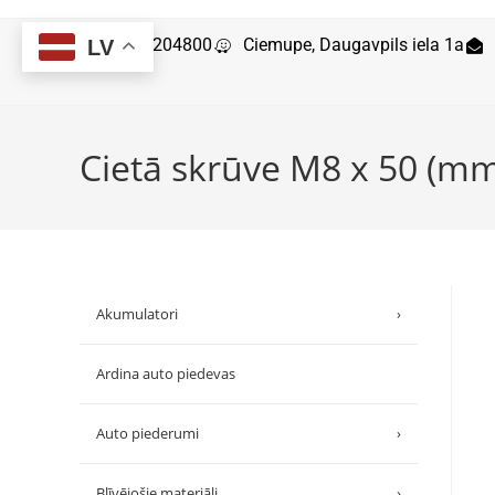
29204800
Ciemupe, Daugavpils iela 1a
LV
Cietā skrūve M8 x 50 (mm
Akumulatori
›
Ardina auto piedevas
Auto piederumi
›
Blīvējošie materiāli
›