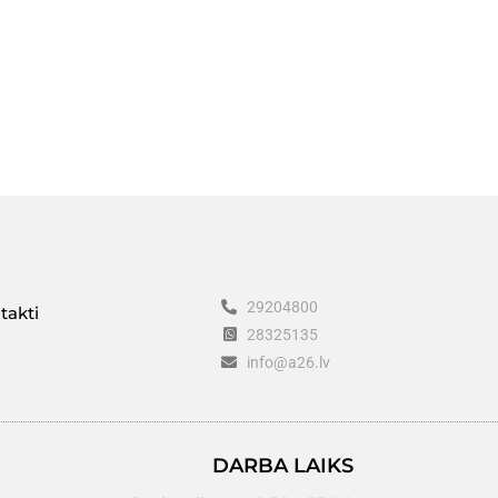
29204800
takti
28325135
info@a26.lv
DARBA LAIKS