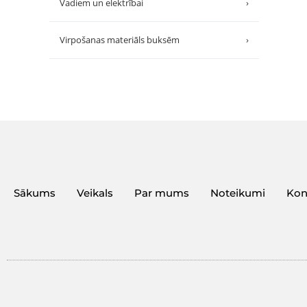
Vadiem un elektrībai
›
Virpošanas materiāls buksēm
›
Sākums
Veikals
Par mums
Noteikumi
Kon