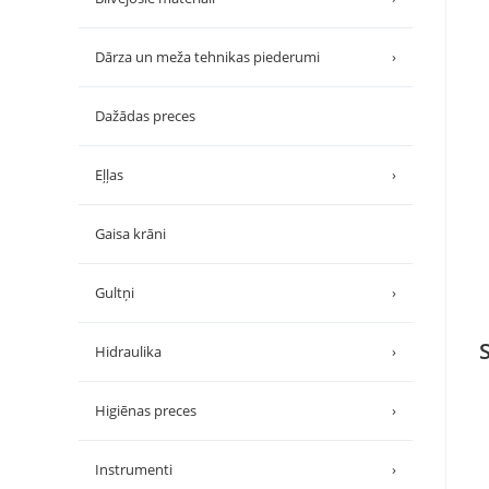
Dārza un meža tehnikas piederumi
›
Dažādas preces
Eļļas
›
Gaisa krāni
Gultņi
›
Hidraulika
›
Higiēnas preces
›
Instrumenti
›