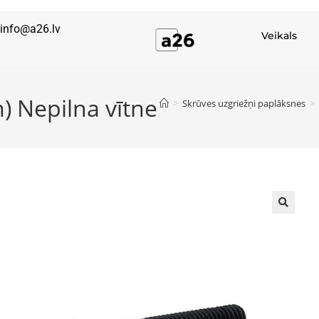
info@a26.lv
Veikals
) Nepilna vītne
>
Skrūves uzgriežņi paplāksnes
>
🔍