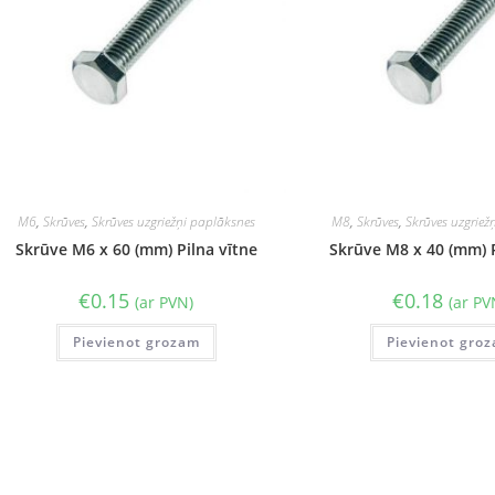
M6
,
Skrūves
,
Skrūves uzgriežņi paplāksnes
M8
,
Skrūves
,
Skrūves uzgriež
Skrūve M6 x 60 (mm) Pilna vītne
Skrūve M8 x 40 (mm) P
€
0.15
€
0.18
(ar PVN)
(ar PV
Pievienot grozam
Pievienot gro