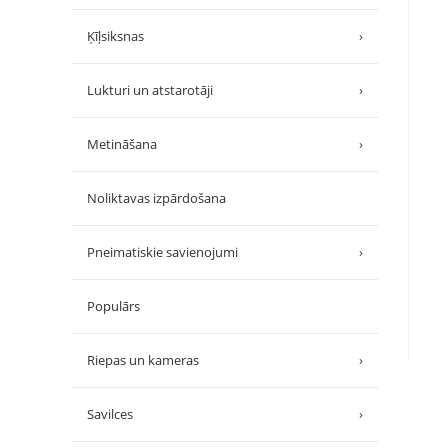
Ķīļsiksnas
›
Lukturi un atstarotāji
›
Metināšana
›
Noliktavas izpārdošana
Pneimatiskie savienojumi
›
Populārs
Riepas un kameras
›
Savilces
›