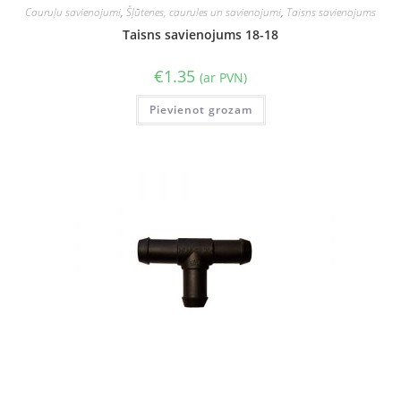
Cauruļu savienojumi
,
Šļūtenes, caurules un savienojumi
,
Taisns savienojums
Taisns savienojums 18-18
€
1.35
(ar PVN)
Pievienot grozam