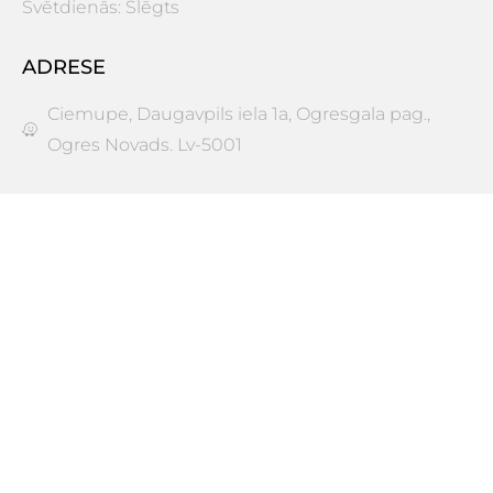
Svētdienās: Slēgts
ADRESE
Ciemupe, Daugavpils iela 1a, Ogresgala pag.,
Ogres Novads. Lv-5001