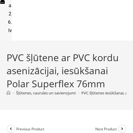
a
2
6.
lv
PVC šļūtene ar PVC kordu
asenizācijai, iesūkšanai
Polar Superflex 76mm
>
Šļūtenes, caurules un savienojumi
>
PVC šļūtenes iesūkšanai, aseni
Previous Product
Next Product