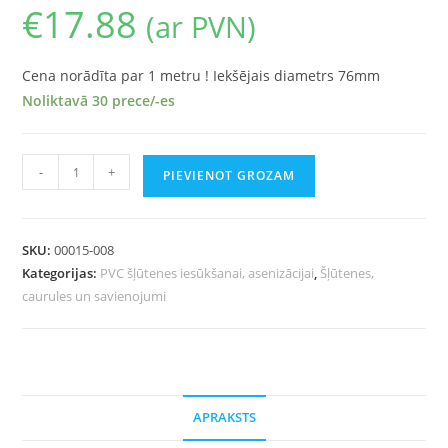
€
17.88
(ar PVN)
Cena norādīta par 1 metru ! Iekšējais diametrs 76mm
Noliktavā 30 prece/-es
-
+
PIEVIENOT GROZAM
SKU:
00015-008
Kategorijas:
PVC šļūtenes iesūkšanai, asenizācijai
,
Šļūtenes,
caurules un savienojumi
APRAKSTS