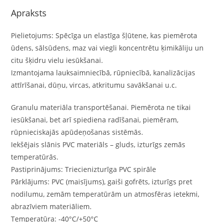
Apraksts
Pielietojums: Spēcīga un elastīga šļūtene, kas piemērota
ūdens, sālsūdens, maz vai viegli koncentrētu ķimikāliju un
citu šķidru vielu iesūkšanai.
Izmantojama lauksaimniecībā, rūpniecībā, kanalizācijas
attīrīšanai, dūņu, vircas, atkritumu savākšanai u.c.
Granulu materiāla transportēšanai. Piemērota ne tikai
iesūkšanai, bet arī spiediena radīšanai, piemēram,
rūpnieciskajās apūdeņošanas sistēmās.
Iekšējais slānis PVC materiāls – gluds, izturīgs zemās
temperatūrās.
Pastiprinājums: Triecienizturīga PVC spirāle
Pārklājums: PVC (maisījums), gaiši gofrēts, izturīgs pret
nodilumu, zemām temperatūrām un atmosfēras ietekmi,
abrazīviem materiāliem.
Temperatūra: -40°C/+50°C