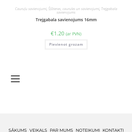
Cauruļu savienojumi
,
Šļūtenes, caurules un savienojumi
,
Trejgabala
savienojums
Trejgabala savienojums 16mm
€
1.20
(ar PVN)
Pievienot grozam
SĀKUMS
VEIKALS
PAR MUMS
NOTEIKUMI
KONTAKTI