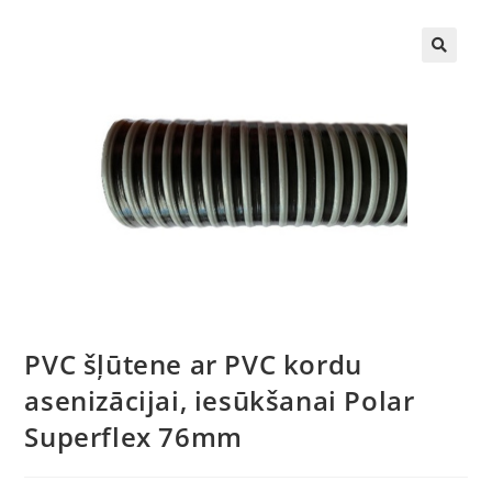
🔍
PVC šļūtene ar PVC kordu
asenizācijai, iesūkšanai Polar
Superflex 76mm