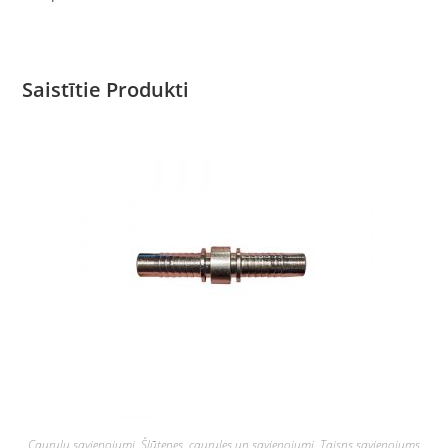
Saistītie Produkti
Cauruļu savienojumi
,
Šļūtenes, caurules un savienojumi
,
Taisns savienojums