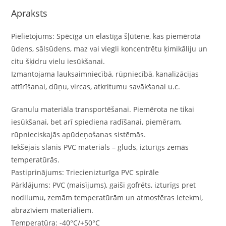
Apraksts
Pielietojums: Spēcīga un elastīga šļūtene, kas piemērota
ūdens, sālsūdens, maz vai viegli koncentrētu ķimikāliju un
citu šķidru vielu iesūkšanai.
Izmantojama lauksaimniecībā, rūpniecībā, kanalizācijas
attīrīšanai, dūņu, vircas, atkritumu savākšanai u.c.
Granulu materiāla transportēšanai. Piemērota ne tikai
iesūkšanai, bet arī spiediena radīšanai, piemēram,
rūpnieciskajās apūdeņošanas sistēmās.
Iekšējais slānis PVC materiāls – gluds, izturīgs zemās
temperatūrās.
Pastiprinājums: Triecienizturīga PVC spirāle
Pārklājums: PVC (maisījums), gaiši gofrēts, izturīgs pret
nodilumu, zemām temperatūrām un atmosfēras ietekmi,
abrazīviem materiāliem.
Temperatūra: -40°C/+50°C