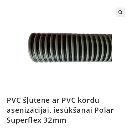
🔍
PVC šļūtene ar PVC kordu
asenizācijai, iesūkšanai Polar
Superflex 32mm