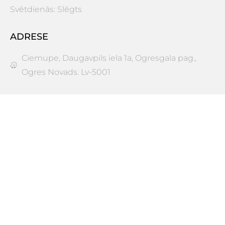
Svētdienās: Slēgts
ADRESE
Ciemupe, Daugavpils iela 1a, Ogresgala pag.,
Ogres Novads. Lv-5001