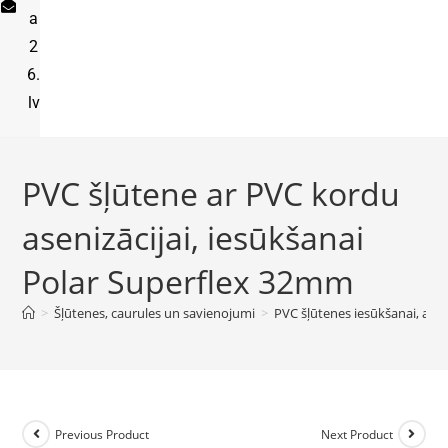
a
2
6.
lv
PVC šļūtene ar PVC kordu
asenizācijai, iesūkšanai
Polar Superflex 32mm
>
Šļūtenes, caurules un savienojumi
>
PVC šļūtenes iesūkšanai, aseni
Previous Product
Next Product