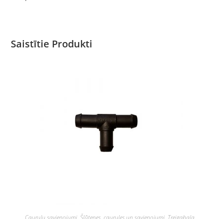
Saistītie Produkti
Cauruļu savienojumi
,
Šļūtenes, caurules un savienojumi
,
Trejgabala