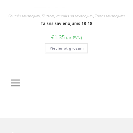
Cauruļu savienojumi
,
Šļūtenes, caurules un savienojumi
,
Taisns savienojums
Taisns savienojums 18-18
€
1.35
(ar PVN)
Pievienot grozam