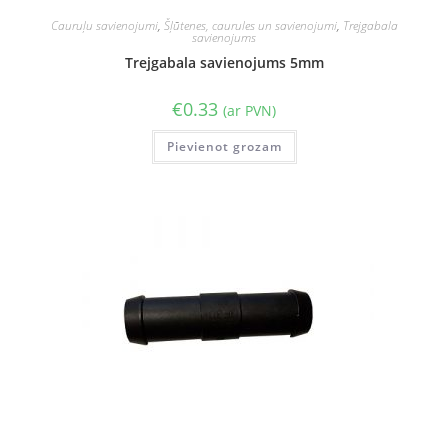
Cauruļu savienojumi
,
Šļūtenes, caurules un savienojumi
,
Trejgabala
savienojums
Trejgabala savienojums 5mm
€
0.33
(ar PVN)
Pievienot grozam