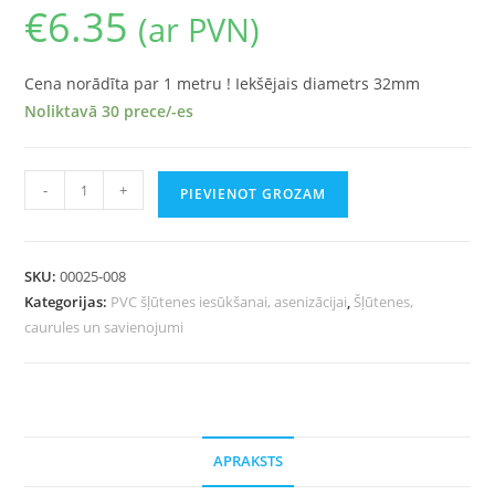
€
6.35
(ar PVN)
Cena norādīta par 1 metru ! Iekšējais diametrs 32mm
Noliktavā 30 prece/-es
-
+
PIEVIENOT GROZAM
SKU:
00025-008
Kategorijas:
PVC šļūtenes iesūkšanai, asenizācijai
,
Šļūtenes,
caurules un savienojumi
APRAKSTS