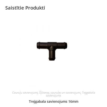
Saistītie Produkti
Cauruļu savienojumi
,
Šļūtenes, caurules un savienojumi
,
Trejgabala
savienojums
Trejgabala savienojums 16mm