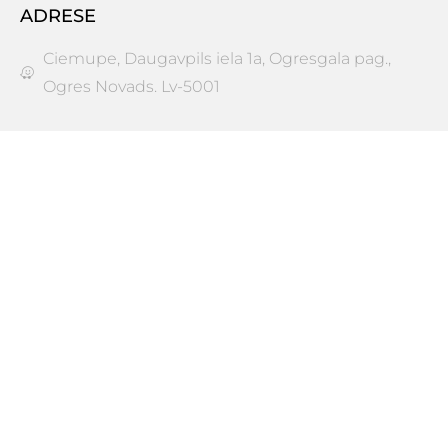
ADRESE
Ciemupe, Daugavpils iela 1a, Ogresgala pag.,
Ogres Novads. Lv-5001