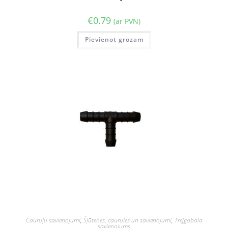
€
0.79
(ar PVN)
Pievienot grozam
Cauruļu savienojumi
,
Šļūtenes, caurules un savienojumi
,
Trejgabala
savienojums