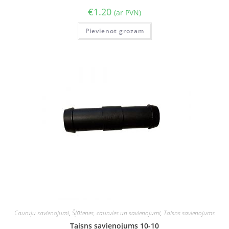
€
1.20
(ar PVN)
Pievienot grozam
Cauruļu savienojumi
,
Šļūtenes, caurules un savienojumi
,
Taisns savienojums
Taisns savienojums 10-10