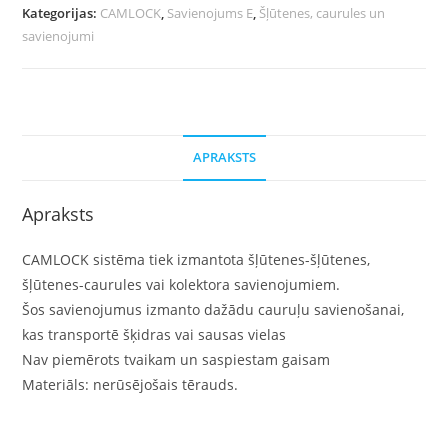
Kategorijas:
CAMLOCK
,
Savienojums E
,
Šļūtenes, caurules un
savienojumi
APRAKSTS
Apraksts
CAMLOCK sistēma tiek izmantota šļūtenes-šļūtenes,
šļūtenes-caurules vai kolektora savienojumiem.
Šos savienojumus izmanto dažādu cauruļu savienošanai,
kas transportē šķidras vai sausas vielas
Nav piemērots tvaikam un saspiestam gaisam
Materiāls: nerūsējošais tērauds.