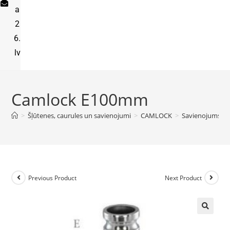
a
2
6.
lv
Camlock E100mm
>
Šļūtenes, caurules un savienojumi
>
CAMLOCK
>
Savienojums E
Previous Product
Next Product
🔍