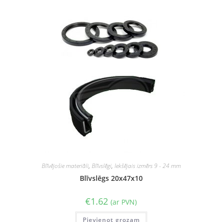
Blīvējošie materiāli
,
Blīvslēgi
,
Iekšējais izmērs 9 - 24 mm
Blīvslēgs 20x47x10
€
1.62
(ar PVN)
Pievienot grozam