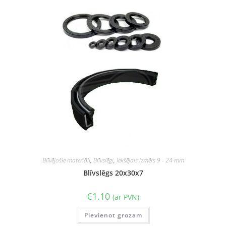
Blīvējošie materiāli
,
Blīvslēgi
,
Iekšējais izmērs 9 - 24 mm
Blīvslēgs 20x30x7
€
1.10
(ar PVN)
Pievienot grozam