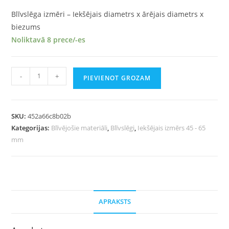
Blīvslēga izmēri – Iekšējais diametrs x ārējais diametrs x
biezums
Noliktavā 8 prece/-es
-
+
PIEVIENOT GROZAM
SKU:
452a66c8b02b
Kategorijas:
Blīvējošie materiāli
,
Blīvslēgi
,
Iekšējais izmērs 45 - 65
mm
APRAKSTS