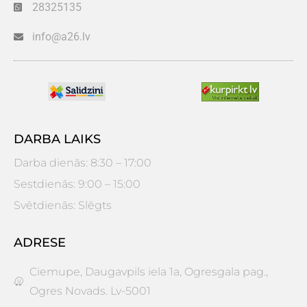
28325135
info@a26.lv
DARBA LAIKS
Darba dienās: 8:30 – 17:00
Sestdienās: 9:00 – 15:00
Svētdienās: Slēgts
ADRESE
Ciemupe, Daugavpils iela 1a, Ogresgala pag.,
Ogres Novads. Lv-5001