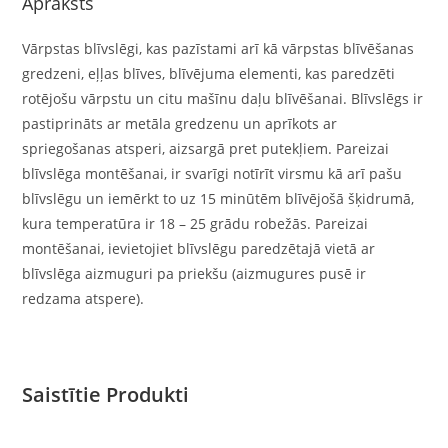
Apraksts
Vārpstas blīvslēgi, kas pazīstami arī kā vārpstas blīvēšanas
gredzeni, eļļas blīves, blīvējuma elementi, kas paredzēti
rotējošu vārpstu un citu mašīnu daļu blīvēšanai. Blīvslēgs ir
pastiprināts ar metāla gredzenu un aprīkots ar
spriegošanas atsperi, aizsargā pret putekļiem. Pareizai
blīvslēga montēšanai, ir svarīgi notīrīt virsmu kā arī pašu
blīvslēgu un iemērkt to uz 15 minūtēm blīvējošā šķidrumā,
kura temperatūra ir 18 – 25 grādu robežās. Pareizai
montēšanai, ievietojiet blīvslēgu paredzētajā vietā ar
blīvslēga aizmuguri pa priekšu (aizmugures pusē ir
redzama atspere).
Saistītie Produkti