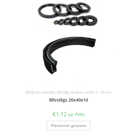
Blīvējošie materiāli
,
Blīvslēgi
,
Iekšējais izmērs 9 - 24 mm
Blīvslēgs 20x40x10
€
1.12
(ar PVN)
Pievienot grozam