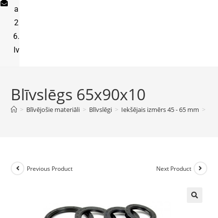
a
2
6.
lv
Blīvslēgs 65x90x10
>
Blīvējošie materiāli
>
Blīvslēgi
>
Iekšējais izmērs 45 - 65 mm
>
Blī
Previous Product
Next Product
🔍