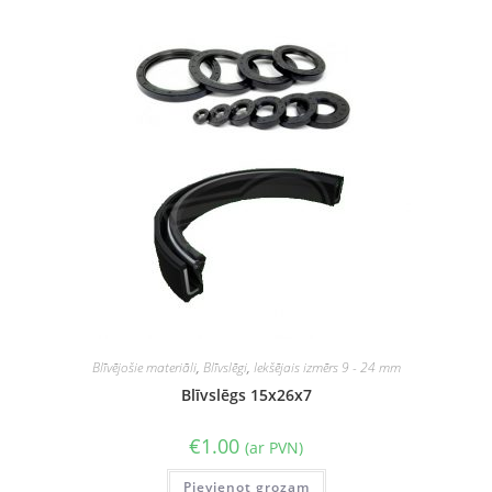
Blīvējošie materiāli
,
Blīvslēgi
,
Iekšējais izmērs 9 - 24 mm
Blīvslēgs 15x26x7
€
1.00
(ar PVN)
Pievienot grozam