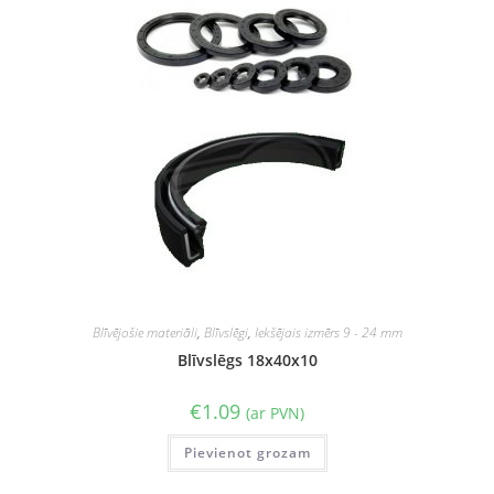
Blīvējošie materiāli
,
Blīvslēgi
,
Iekšējais izmērs 9 - 24 mm
Blīvslēgs 18x40x10
€
1.09
(ar PVN)
Pievienot grozam