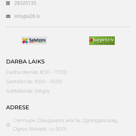
28325135
info@a26.lv
DARBA LAIKS
Darba dienās: 8:30 – 17:00
Sestdienās: 9:00 – 15:00
Svētdienās: Slēgts
ADRESE
Ciemupe, Daugavpils iela 1a, Ogresgala pag.,
Ogres Novads. Lv-5001