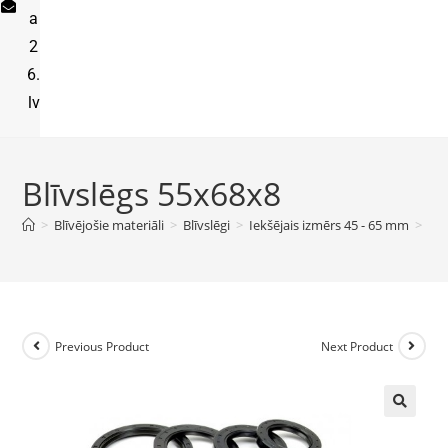
a
2
6.
lv
Blīvslēgs 55x68x8
>
Blīvējošie materiāli
>
Blīvslēgi
>
Iekšējais izmērs 45 - 65 mm
>
Blī
Previous Product
Next Product
🔍