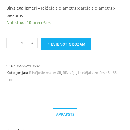
Blīvslēga izmēri – Iekšējais diametrs x ārējais diametrs x
biezums
Noliktavā 10 prece/-es
-
+
PIEVIENOT GROZAM
SKU:
96a562c19682
Kategorijas:
Blīvējošie materiāli
,
Blīvslēgi
,
Iekšējais izmērs 45 - 65
mm
APRAKSTS