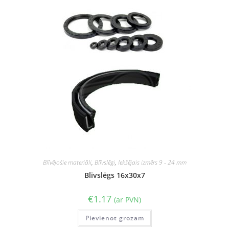
Blīvējošie materiāli
,
Blīvslēgi
,
Iekšējais izmērs 9 - 24 mm
Blīvslēgs 16x30x7
€
1.17
(ar PVN)
Pievienot grozam