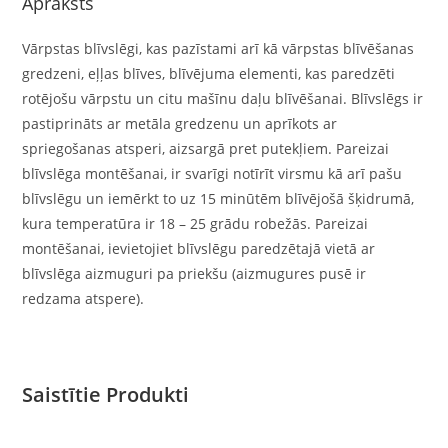
Apraksts
Vārpstas blīvslēgi, kas pazīstami arī kā vārpstas blīvēšanas
gredzeni, eļļas blīves, blīvējuma elementi, kas paredzēti
rotējošu vārpstu un citu mašīnu daļu blīvēšanai. Blīvslēgs ir
pastiprināts ar metāla gredzenu un aprīkots ar
spriegošanas atsperi, aizsargā pret putekļiem. Pareizai
blīvslēga montēšanai, ir svarīgi notīrīt virsmu kā arī pašu
blīvslēgu un iemērkt to uz 15 minūtēm blīvējošā šķidrumā,
kura temperatūra ir 18 – 25 grādu robežās. Pareizai
montēšanai, ievietojiet blīvslēgu paredzētajā vietā ar
blīvslēga aizmuguri pa priekšu (aizmugures pusē ir
redzama atspere).
Saistītie Produkti