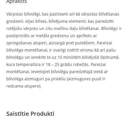
Apraksts
Vārpstas blīvslēgi, kas pazīstami arī kā vārpstas blīvēšanas
gredzeni, eļļas blīves, blīvējuma elementi, kas paredzēti
rotējošu vārpstu un citu mašīnu daļu blīvēšanai. Blīvslēgs ir
pastiprināts ar metāla gredzenu un aprīkots ar
spriegošanas atsperi, aizsargā pret putekļiem. Pareizai
blīvslēga montēšanai, ir svarīgi notīrīt virsmu kā arī pašu
blīvslēgu un iemērkt to uz 15 minūtēm blīvējošā šķidrumā,
kura temperatūra ir 18 – 25 grādu robežās. Pareizai
montēšanai, ievietojiet blīvslēgu paredzētajā vietā ar
blīvslēga aizmuguri pa priekšu (aizmugures pusē ir
redzama atspere).
Saistītie Produkti