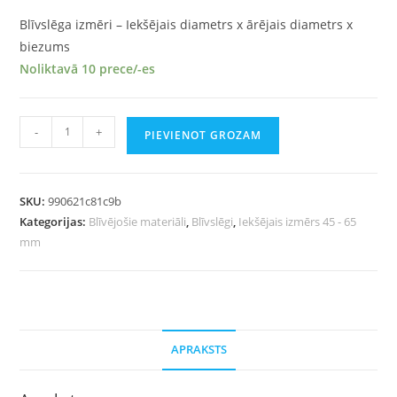
Blīvslēga izmēri – Iekšējais diametrs x ārējais diametrs x
biezums
Noliktavā 10 prece/-es
-
+
PIEVIENOT GROZAM
SKU:
990621c81c9b
Kategorijas:
Blīvējošie materiāli
,
Blīvslēgi
,
Iekšējais izmērs 45 - 65
mm
APRAKSTS