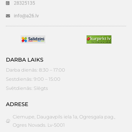
28325135
info@a26.lv
DARBA LAIKS
Darba dienās: 8:30 – 17:00
Sestdienās: 9:00 – 15:00
Svētdienās: Slēgts
ADRESE
Ciemupe, Daugavpils iela 1a, Ogresgala pag.,
Ogres Novads. Lv-5001