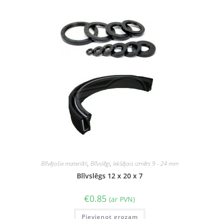
Blīvējošie materiāli
,
Blīvslēgi
,
Iekšējais izmērs 9 - 24 mm
Blīvslēgs 12 x 20 x 7
€
0.85
(ar PVN)
Pievienot grozam