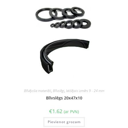
Blīvējošie materiāli
,
Blīvslēgi
,
Iekšējais izmērs 9 - 24 mm
Blīvslēgs 20x47x10
€
1.62
(ar PVN)
Pievienot grozam