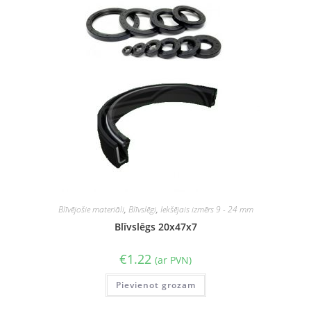
Blīvējošie materiāli
,
Blīvslēgi
,
Iekšējais izmērs 9 - 24 mm
Blīvslēgs 20x47x7
€
1.22
(ar PVN)
Pievienot grozam