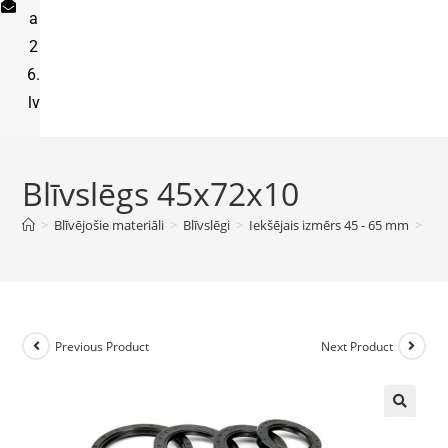
a
2
6.
lv
Blīvslēgs 45x72x10
>
Blīvējošie materiāli
>
Blīvslēgi
>
Iekšējais izmērs 45 - 65 mm
>
Blī
Previous Product
Next Product
🔍