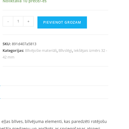
Noliktavā 10 prece/-es
-
+
PIEVIENOT GROZAM
SKU:
891d407a5813
Kategorijas:
Blīvējošie materiāli
,
Blīvslēgi
,
Iekšējais izmērs 32 -
42 mm
 eļļas blīves, blīvējuma elementi, kas paredzēti rotējošu
 metāla gredzenu un aprīkots ar spriegošanas atsperi,