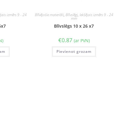
ējais izmērs 9 - 24
Blīvējošie materiāli
,
Blīvslēgi
,
Iekšējais izmērs 9 - 24
mm
5x7
Blīvslēgs 10 x 26 x7
€
0.87
N)
(ar PVN)
zam
Pievienot grozam