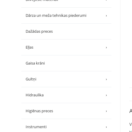
Dārza un meža tehnikas piederumi
›
Dažādas preces
Eļļas
›
Gaisa krāni
Gultņi
›
Hidraulika
›
A
Higiēnas preces
›
V
Instrumenti
›
v