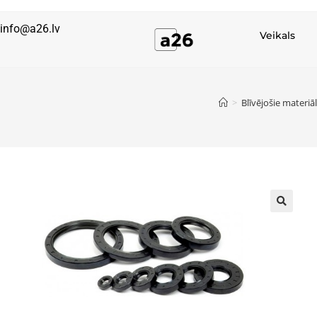
info@a26.lv
Veikals
>
Blīvējošie materiāl
🔍