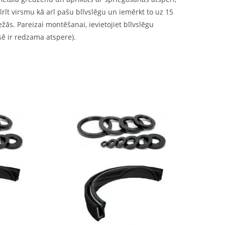
īrīt virsmu kā arī pašu blīvslēgu un iemērkt to uz 15
ās. Pareizai montēšanai, ievietojiet blīvslēgu
sē ir redzama atspere).