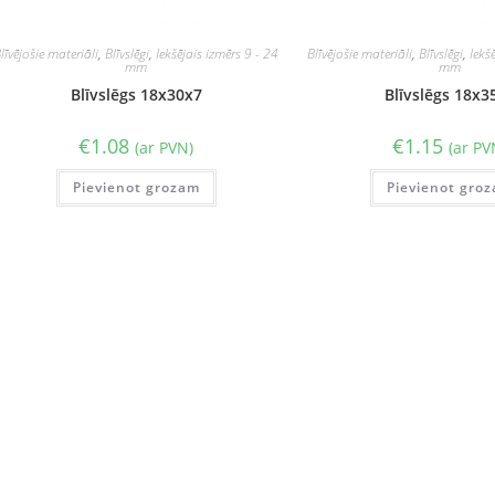
līvējošie materiāli
,
Blīvslēgi
,
Iekšējais izmērs 9 - 24
Blīvējošie materiāli
,
Blīvslēgi
,
Iekš
mm
mm
Blīvslēgs 18x30x7
Blīvslēgs 18x3
€
1.08
€
1.15
(ar PVN)
(ar PV
Pievienot grozam
Pievienot gro