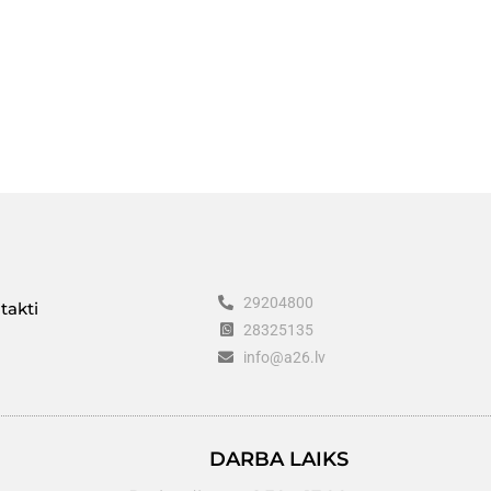
29204800
takti
28325135
info@a26.lv
DARBA LAIKS