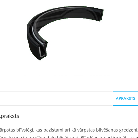
APRAKSTS
praksts
ārpstas blīvslēgi, kas pazīstami arī kā vārpstas blīvēšanas gredzeni,
ārpstu un citu mašīnu daļu blīvēšanai. Blīvslēgs ir pastiprināts ar