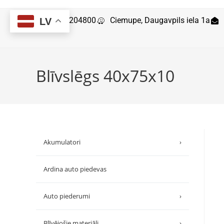
29204800
Ciemupe, Daugavpils iela 1a
LV
Blīvslēgs 40x75x10
Akumulatori
›
Ardina auto piedevas
Auto piederumi
›
Blīvējošie materiāli
›