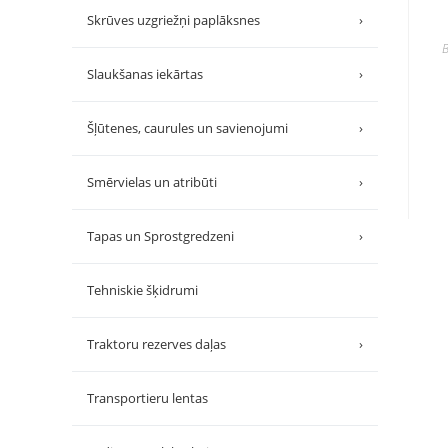
Skrūves uzgriežņi paplāksnes
›
B
Slaukšanas iekārtas
›
Šļūtenes, caurules un savienojumi
›
Smērvielas un atribūti
›
Tapas un Sprostgredzeni
›
Tehniskie šķidrumi
Traktoru rezerves daļas
›
Transportieru lentas