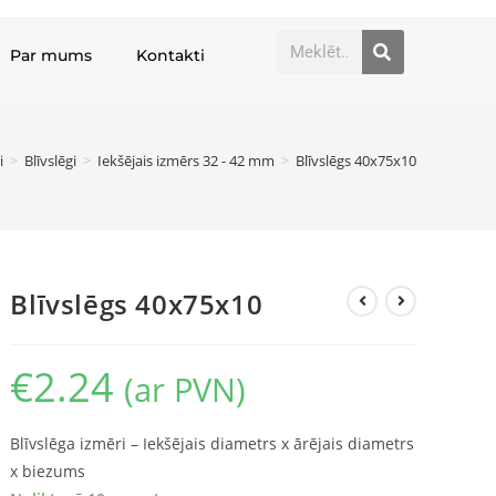
Par mums
Kontakti
i
>
Blīvslēgi
>
Iekšējais izmērs 32 - 42 mm
>
Blīvslēgs 40x75x10
Blīvslēgs 40x75x10
€
2.24
(ar PVN)
Blīvslēga izmēri – Iekšējais diametrs x ārējais diametrs
x biezums