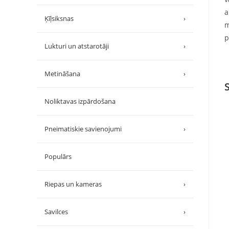
a
Ķīļsiksnas
›
m
p
Lukturi un atstarotāji
›
Metināšana
›
Noliktavas izpārdošana
Pneimatiskie savienojumi
›
Populārs
Riepas un kameras
›
Savilces
›