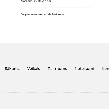
Vadiem un elektrībai
›
Virpošanas materiāls buksēm
›
Sākums
Veikals
Par mums
Noteikumi
Kon