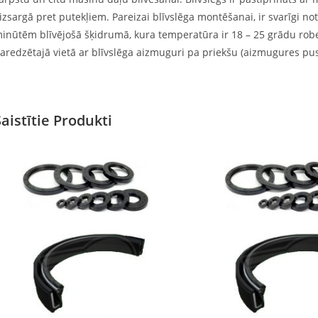
izsargā pret putekļiem. Pareizai blīvslēga montēšanai, ir svarīgi not
inūtēm blīvējošā šķidrumā, kura temperatūra ir 18 – 25 grādu robež
aredzētajā vietā ar blīvslēga aizmuguri pa priekšu (aizmugures pu
Saistītie Produkti