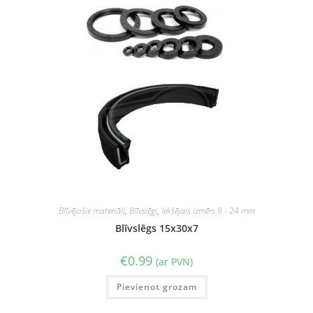
Blīvējošie materiāli
,
Blīvslēgi
,
Iekšējais izmērs 9 - 24 mm
Blīvslēgs 15x30x7
€
0.99
(ar PVN)
Pievienot grozam