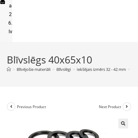
a
2
6.
lv
Blīvslēgs 40x65x10
>
Blīvējošie materiāli
>
Blīvslēgi
>
Iekšējais izmērs 32 - 42 mm
>
Blī
Previous Product
Next Product
🔍