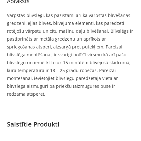
Apraksts
Vārpstas blīvslēgi, kas pazīstami arī kā vārpstas blīvēšanas
gredzeni, eļļas blīves, blīvējuma elementi, kas paredzēti
rotējošu vārpstu un citu mašīnu daļu blīvēšanai. Blīvslēgs ir
pastiprināts ar metāla gredzenu un aprīkots ar
spriegošanas atsperi, aizsargā pret putekļiem. Pareizai
blīvslēga montēšanai, ir svarīgi notīrīt virsmu kā arī pašu
blīvslēgu un iemērkt to uz 15 minūtēm blīvējošā šķidrumā,
kura temperatūra ir 18 – 25 grādu robežās. Pareizai
montēšanai, ievietojiet blīvslēgu paredzētajā vietā ar
blīvslēga aizmuguri pa priekšu (aizmugures pusē ir
redzama atspere).
Saistītie Produkti