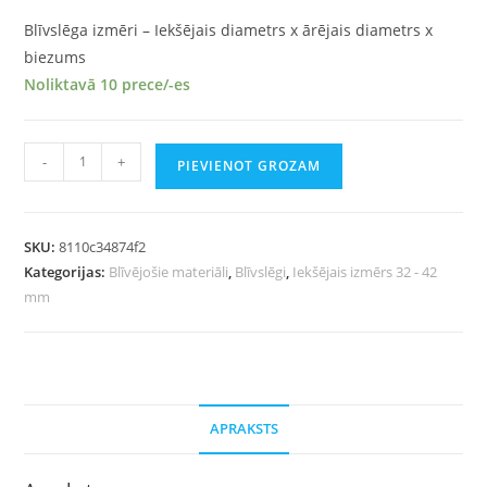
Blīvslēga izmēri – Iekšējais diametrs x ārējais diametrs x
biezums
Noliktavā 10 prece/-es
-
+
PIEVIENOT GROZAM
SKU:
8110c34874f2
Kategorijas:
Blīvējošie materiāli
,
Blīvslēgi
,
Iekšējais izmērs 32 - 42
mm
APRAKSTS