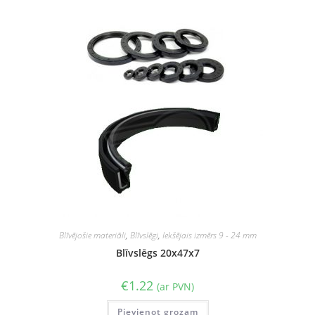
Blīvējošie materiāli
,
Blīvslēgi
,
Iekšējais izmērs 9 - 24 mm
Blīvslēgs 20x47x7
€
1.22
(ar PVN)
Pievienot grozam