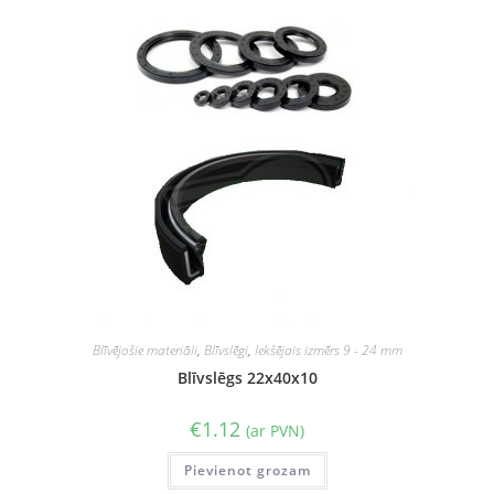
Blīvējošie materiāli
,
Blīvslēgi
,
Iekšējais izmērs 9 - 24 mm
Blīvslēgs 22x40x10
€
1.12
(ar PVN)
Pievienot grozam