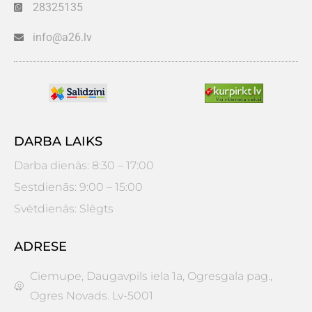
28325135
info@a26.lv
DARBA LAIKS
Darba dienās: 8:30 – 17:00
Sestdienās: 9:00 – 15:00
Svētdienās: Slēgts
ADRESE
Ciemupe, Daugavpils iela 1a, Ogresgala pag.,
Ogres Novads. Lv-5001