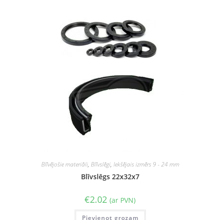
Blīvējošie materiāli
,
Blīvslēgi
,
Iekšējais izmērs 9 - 24 mm
Blīvslēgs 22x32x7
€
2.02
(ar PVN)
Pievienot grozam