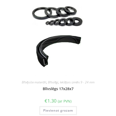
Blīvējošie materiāli
,
Blīvslēgi
,
Iekšējais izmērs 9 - 24 mm
Blīvslēgs 17x28x7
€
1.30
(ar PVN)
Pievienot grozam