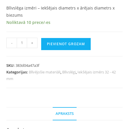
Blīvslēga izmēri – Iekšējais diametrs x ārējais diametrs x
biezums
Noliktavā 10 prece/-es
-
+
PIEVIENOT GROZAM
SKU:
383d04a47a3f
Kategorijas:
Blīvējošie materiāli
,
Blīvslēgi
,
Iekšējais izmērs 32 - 42
mm
APRAKSTS