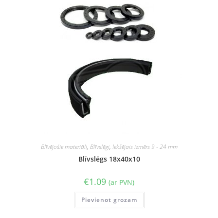
Blīvējošie materiāli
,
Blīvslēgi
,
Iekšējais izmērs 9 - 24 mm
Blīvslēgs 18x40x10
€
1.09
(ar PVN)
Pievienot grozam