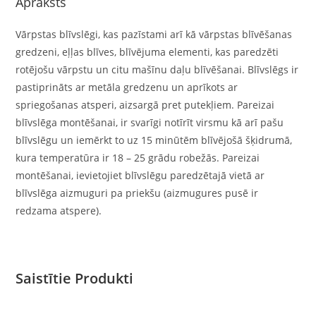
Apraksts
Vārpstas blīvslēgi, kas pazīstami arī kā vārpstas blīvēšanas
gredzeni, eļļas blīves, blīvējuma elementi, kas paredzēti
rotējošu vārpstu un citu mašīnu daļu blīvēšanai. Blīvslēgs ir
pastiprināts ar metāla gredzenu un aprīkots ar
spriegošanas atsperi, aizsargā pret putekļiem. Pareizai
blīvslēga montēšanai, ir svarīgi notīrīt virsmu kā arī pašu
blīvslēgu un iemērkt to uz 15 minūtēm blīvējošā šķidrumā,
kura temperatūra ir 18 – 25 grādu robežās. Pareizai
montēšanai, ievietojiet blīvslēgu paredzētajā vietā ar
blīvslēga aizmuguri pa priekšu (aizmugures pusē ir
redzama atspere).
Saistītie Produkti