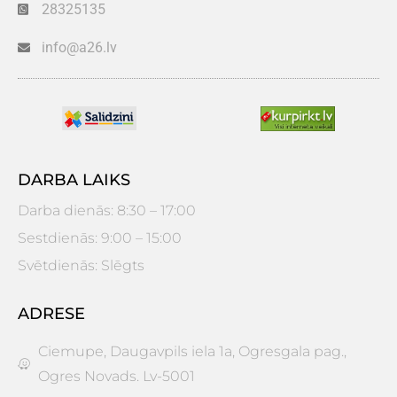
28325135
info@a26.lv
DARBA LAIKS
Darba dienās: 8:30 – 17:00
Sestdienās: 9:00 – 15:00
Svētdienās: Slēgts
ADRESE
Ciemupe, Daugavpils iela 1a, Ogresgala pag.,
Ogres Novads. Lv-5001