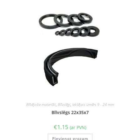
Blīvējošie materiāli
,
Blīvslēgi
,
Iekšējais izmērs 9 - 24 mm
Blīvslēgs 22x35x7
€
1.15
(ar PVN)
Pievienot grozam