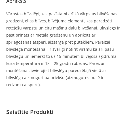
Apraksts
Vārpstas blīvslēgi, kas pazīstami arī kā vārpstas blīvēšanas
gredzeni, eļļas blīves, blīvējuma elementi, kas paredzēti
rotējošu vārpstu un citu mašīnu daļu blīvēšanai. Blīvslēgs ir
pastiprināts ar metāla gredzenu un aprīkots ar
spriegošanas atsperi, aizsargā pret putekļiem. Pareizai
blīvslēga montēšanai, ir svarīgi notīrīt virsmu kā arī pašu
blīvslēgu un iemērkt to uz 15 minūtēm blīvējošā šķidrumā,
kura temperatūra ir 18 – 25 grādu robežās. Pareizai
montēšanai, ievietojiet blīvslēgu paredzētajā vietā ar
blīvslēga aizmuguri pa priekšu (aizmugures pusē ir
redzama atspere).
Saistītie Produkti