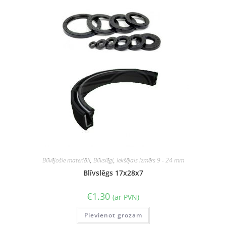
Blīvējošie materiāli
,
Blīvslēgi
,
Iekšējais izmērs 9 - 24 mm
Blīvslēgs 17x28x7
€
1.30
(ar PVN)
Pievienot grozam