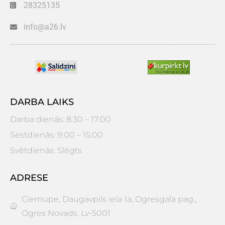
28325135
info@a26.lv
DARBA LAIKS
Darba dienās: 8:30 – 17:00
Sestdienās: 9:00 – 15:00
Svētdienās: Slēgts
ADRESE
Ciemupe, Daugavpils iela 1a, Ogresgala pag.,
Ogres Novads. Lv-5001