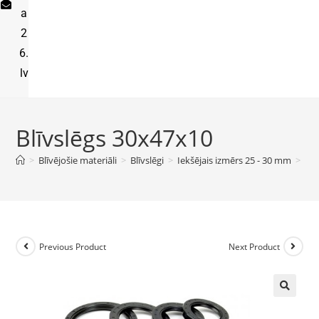
a
2
6.
lv
Blīvslēgs 30x47x10
>
Blīvējošie materiāli
>
Blīvslēgi
>
Iekšējais izmērs 25 - 30 mm
>
Blī
Previous Product
Next Product
🔍