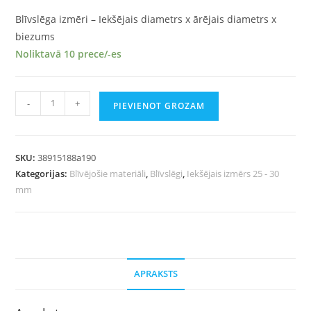
Blīvslēga izmēri – Iekšējais diametrs x ārējais diametrs x
biezums
Noliktavā 10 prece/-es
-
+
PIEVIENOT GROZAM
SKU:
38915188a190
Kategorijas:
Blīvējošie materiāli
,
Blīvslēgi
,
Iekšējais izmērs 25 - 30
mm
APRAKSTS