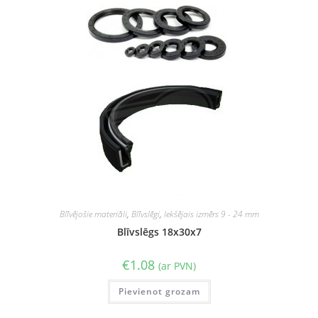
Blīvējošie materiāli
,
Blīvslēgi
,
Iekšējais izmērs 9 - 24 mm
Blīvslēgs 18x30x7
€
1.08
(ar PVN)
Pievienot grozam