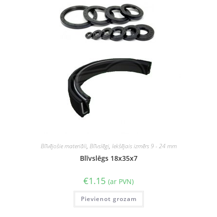
Blīvējošie materiāli
,
Blīvslēgi
,
Iekšējais izmērs 9 - 24 mm
Blīvslēgs 18x35x7
€
1.15
(ar PVN)
Pievienot grozam