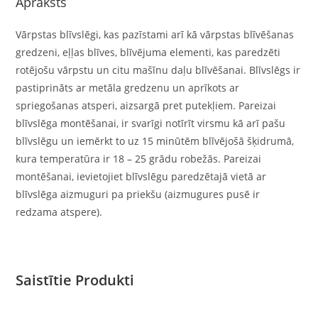
Apraksts
Vārpstas blīvslēgi, kas pazīstami arī kā vārpstas blīvēšanas
gredzeni, eļļas blīves, blīvējuma elementi, kas paredzēti
rotējošu vārpstu un citu mašīnu daļu blīvēšanai. Blīvslēgs ir
pastiprināts ar metāla gredzenu un aprīkots ar
spriegošanas atsperi, aizsargā pret putekļiem. Pareizai
blīvslēga montēšanai, ir svarīgi notīrīt virsmu kā arī pašu
blīvslēgu un iemērkt to uz 15 minūtēm blīvējošā šķidrumā,
kura temperatūra ir 18 – 25 grādu robežās. Pareizai
montēšanai, ievietojiet blīvslēgu paredzētajā vietā ar
blīvslēga aizmuguri pa priekšu (aizmugures pusē ir
redzama atspere).
Saistītie Produkti