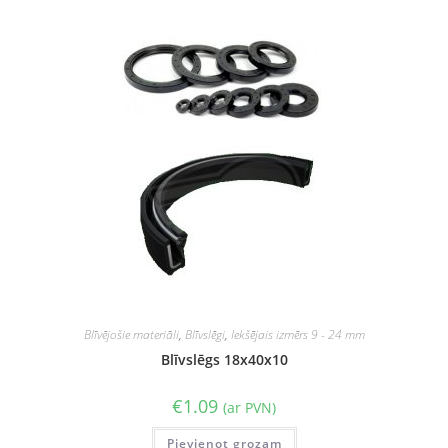
Blīvējošie materiāli
,
Blīvslēgi
,
Iekšējais izmērs 9 - 24 mm
Blīvslēgs 18x40x10
€
1.09
(ar PVN)
Pievienot grozam