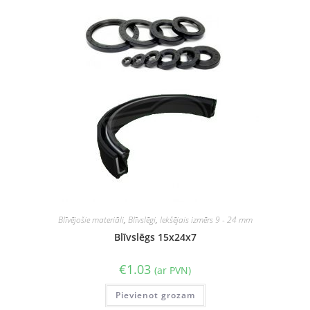
Blīvējošie materiāli
,
Blīvslēgi
,
Iekšējais izmērs 9 - 24 mm
Blīvslēgs 15x24x7
€
1.03
(ar PVN)
Pievienot grozam