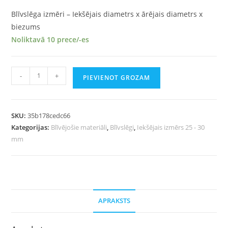
Blīvslēga izmēri – Iekšējais diametrs x ārējais diametrs x
biezums
Noliktavā 10 prece/-es
-
+
PIEVIENOT GROZAM
SKU:
35b178cedc66
Kategorijas:
Blīvējošie materiāli
,
Blīvslēgi
,
Iekšējais izmērs 25 - 30
mm
APRAKSTS