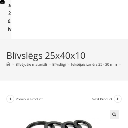
a
2
6.
lv
Blīvslēgs 25x40x10
>
Blīvējošie materiāli
>
Blīvslēgi
>
Iekšējais izmērs 25 - 30 mm
>
Blī
Previous Product
Next Product
🔍