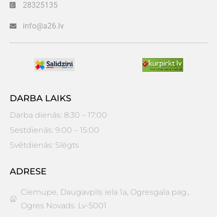
28325135
info@a26.lv
DARBA LAIKS
Darba dienās: 8:30 – 17:00
Sestdienās: 9:00 – 15:00
Svētdienās: Slēgts
ADRESE
Ciemupe, Daugavpils iela 1a, Ogresgala pag.,
Ogres Novads. Lv-5001