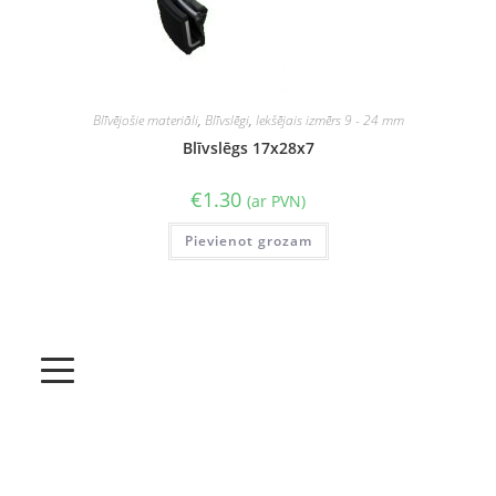
Blīvējošie materiāli
,
Blīvslēgi
,
Iekšējais izmērs 9 - 24 mm
Blīvslēgs 17x28x7
€
1.30
(ar PVN)
Pievienot grozam