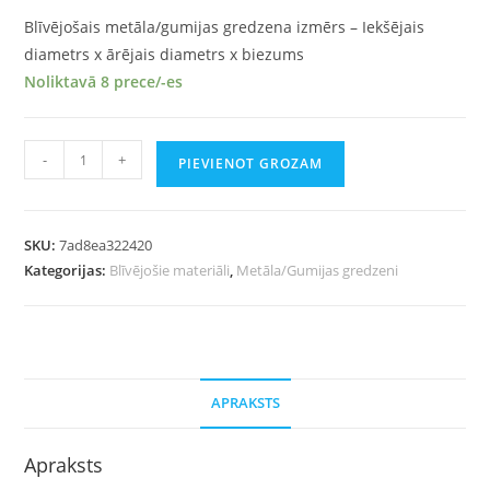
Blīvējošais metāla/gumijas gredzena izmērs – Iekšējais
diametrs x ārējais diametrs x biezums
Noliktavā 8 prece/-es
-
+
PIEVIENOT GROZAM
SKU:
7ad8ea322420
Kategorijas:
Blīvējošie materiāli
,
Metāla/Gumijas gredzeni
APRAKSTS
Apraksts