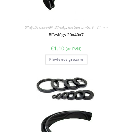
Blīvējošie materiāli
,
Blīvslēgi
,
Iekšējais izmērs 9 - 24 mm
Blīvslēgs 20x40x7
€
1.10
(ar PVN)
Pievienot grozam