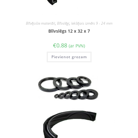
Blīvējošie materiāli
,
Blīvslēgi
,
Iekšējais izmērs 9 - 24 mm
Blīvslēgs 12 x 32 x 7
€
0.88
(ar PVN)
Pievienot grozam