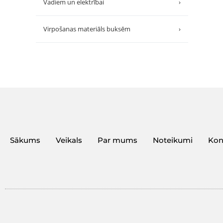
Vadiem un elektrībai
›
Virpošanas materiāls buksēm
›
Sākums
Veikals
Par mums
Noteikumi
Kon