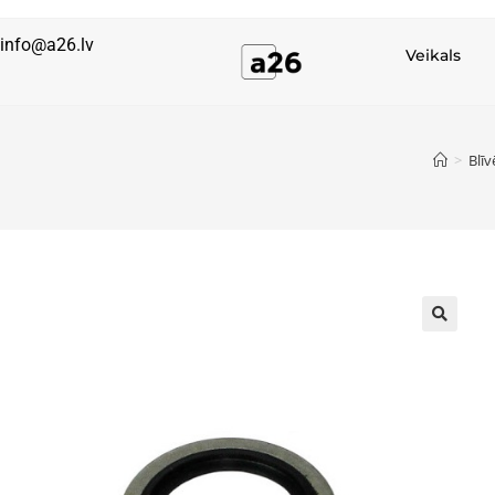
info@a26.lv
Veikals
>
Blīv
🔍