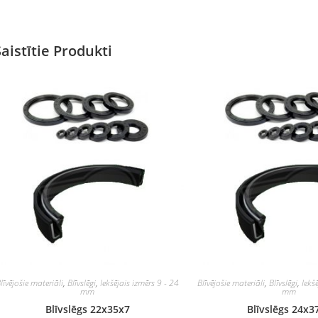
Saistītie Produkti
līvējošie materiāli
,
Blīvslēgi
,
Iekšējais izmērs 9 - 24
Blīvējošie materiāli
,
Blīvslēgi
,
Iekš
mm
mm
Blīvslēgs 22x35x7
Blīvslēgs 24x3