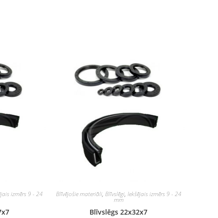
ējais izmērs 9 - 24
Blīvējošie materiāli
,
Blīvslēgi
,
Iekšējais izmērs 9 - 24
mm
7x7
Blīvslēgs 22x32x7