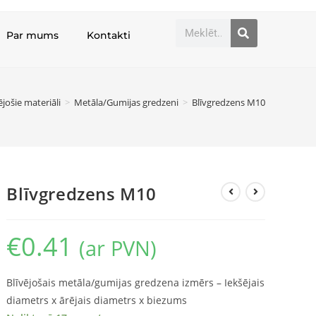
Par mums
Kontakti
ējošie materiāli
>
Metāla/Gumijas gredzeni
>
Blīvgredzens M10
Blīvgredzens M10
€
0.41
(ar PVN)
Blīvējošais metāla/gumijas gredzena izmērs – Iekšējais
diametrs x ārējais diametrs x biezums