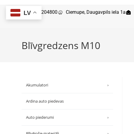
29204800
Ciemupe, Daugavpils iela 1a
LV
Blīvgredzens M10
Akumulatori
›
Ardina auto piedevas
Auto piederumi
›
Blīvējošie materiāli
›