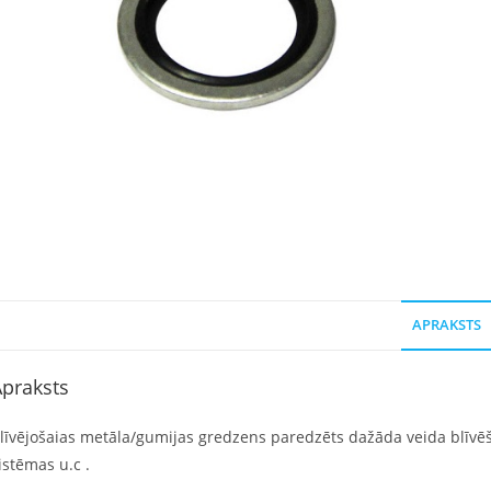
APRAKSTS
praksts
līvējošaias metāla/gumijas gredzens paredzēts dažāda veida blīvēš
istēmas u.c .