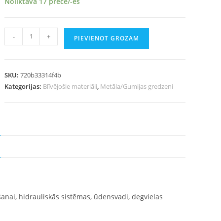
Noliktavā 17 prece/-es
-
+
PIEVIENOT GROZAM
SKU:
720b33314f4b
Kategorijas:
Blīvējošie materiāli
,
Metāla/Gumijas gredzeni
anai, hidrauliskās sistēmas, ūdensvadi, degvielas