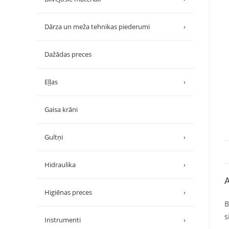
Dārza un meža tehnikas piederumi
›
Dažādas preces
Eļļas
›
Gaisa krāni
Gultņi
›
Hidraulika
›
A
Higiēnas preces
›
B
s
Instrumenti
›