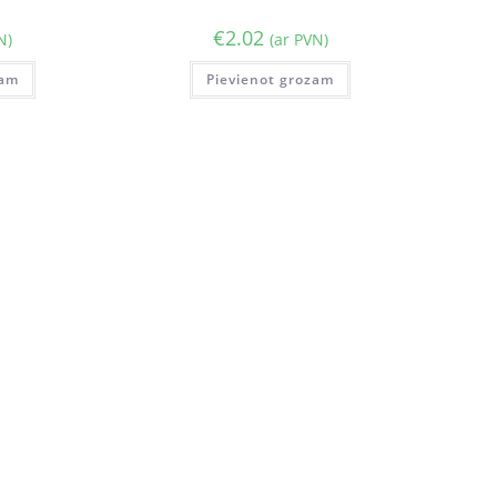
€
2.02
N)
(ar PVN)
zam
Pievienot grozam