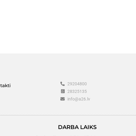
29204800
takti
28325135
info@a26.lv
DARBA LAIKS