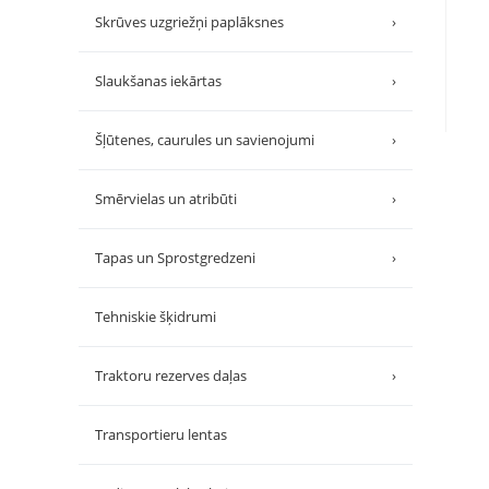
Skrūves uzgriežņi paplāksnes
›
Slaukšanas iekārtas
›
Šļūtenes, caurules un savienojumi
›
Smērvielas un atribūti
›
Tapas un Sprostgredzeni
›
Tehniskie šķidrumi
Traktoru rezerves daļas
›
Transportieru lentas