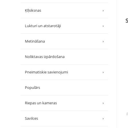
Ķīļsiksnas
›
Lukturi un atstarotāji
›
Metināšana
›
Noliktavas izpārdošana
Pneimatiskie savienojumi
›
Populārs
Riepas un kameras
›
B
Savilces
›