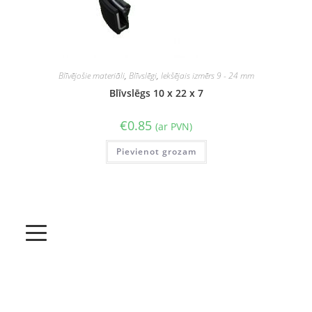
Blīvējošie materiāli
,
Blīvslēgi
,
Iekšējais izmērs 9 - 24 mm
Blīvslēgs 10 x 22 x 7
€
0.85
(ar PVN)
Pievienot grozam