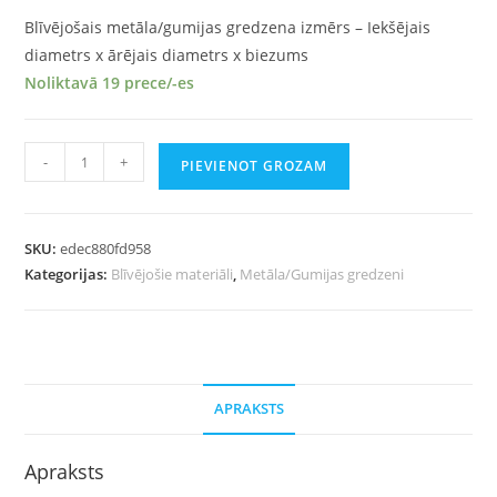
Blīvējošais metāla/gumijas gredzena izmērs – Iekšējais
diametrs x ārējais diametrs x biezums
Noliktavā 19 prece/-es
-
+
PIEVIENOT GROZAM
SKU:
edec880fd958
Kategorijas:
Blīvējošie materiāli
,
Metāla/Gumijas gredzeni
APRAKSTS
Apraksts