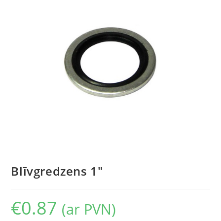
Blīvgredzens 1″
€
0.87
(ar PVN)