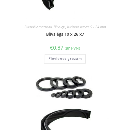
Blīvējošie materiāli
,
Blīvslēgi
,
Iekšējais izmērs 9 - 24 mm
Blīvslēgs 10 x 26 x7
€
0.87
(ar PVN)
Pievienot grozam