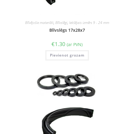
Blīvējošie materiāli
,
Blīvslēgi
,
Iekšējais izmērs 9 - 24 mm
Blīvslēgs 17x28x7
€
1.30
(ar PVN)
Pievienot grozam