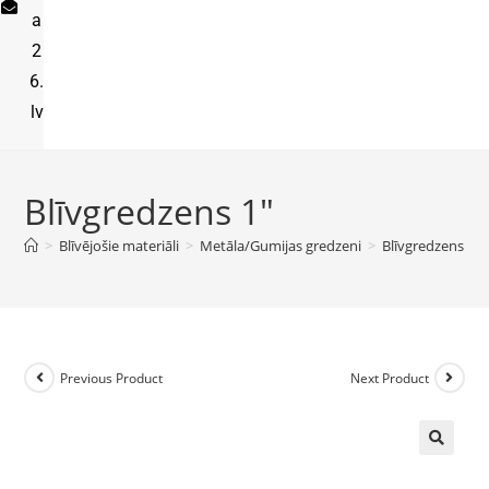
a
2
6.
lv
Blīvgredzens 1″
>
Blīvējošie materiāli
>
Metāla/Gumijas gredzeni
>
Blīvgredzens 1″
Previous Product
Next Product
🔍