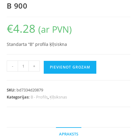
B 900
€
4.28
(ar PVN)
Standarta “B” profila ķīļsiskna
-
+
PIEVIENOT GROZAM
SKU:
bd7334d20879
Kategorijas:
B - Profils
,
Ķīļsiksnas
APRAKSTS