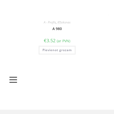
A - Profils
,
Ķīļsiksnas
A 980
€
3.52
(ar PVN)
Pievienot grozam