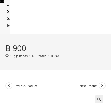
a
2
6.
lv
B 900
>
Ķīļsiksnas
>
B - Profils
>
B 900
Previous Product
Next Product
🔍