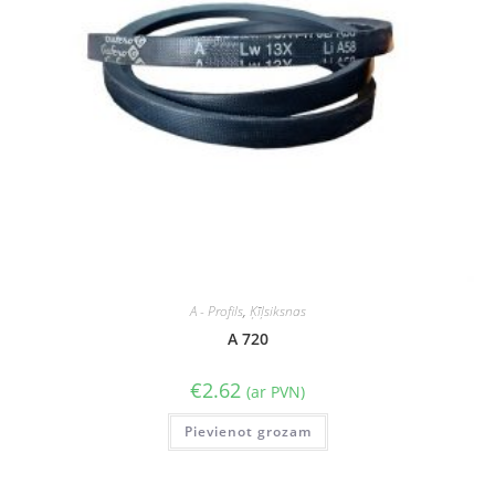
A - Profils
,
Ķīļsiksnas
A 720
€
2.62
(ar PVN)
Pievienot grozam