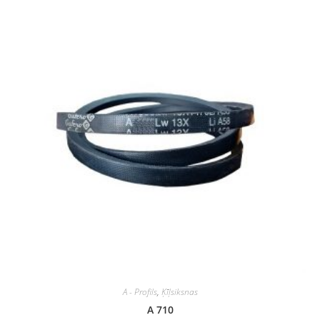
A - Profils
,
Ķīļsiksnas
A 710