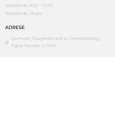
Sestdienās: 9:00 – 15:00
Svētdienās: Slēgts
ADRESE
Ciemupe, Daugavpils iela 1a, Ogresgala pag.,
Ogres Novads. Lv-5001