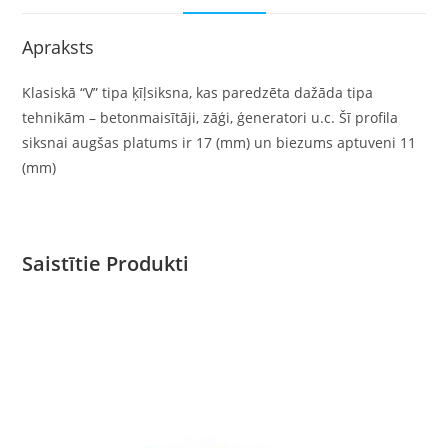
Apraksts
Klasiskā “V” tipa ķīļsiksna, kas paredzēta dažāda tipa
tehnikām – betonmaisītāji, zāģi, ģeneratori u.c. Šī profila
siksnai augšas platums ir 17 (mm) un biezums aptuveni 11
(mm)
Saistītie Produkti