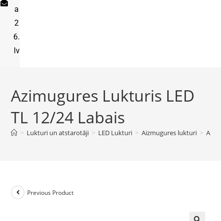
a
2
6.
lv
Azimugures Lukturis LED
TL 12/24 Labais
>
Lukturi un atstarotāji
>
LED Lukturi
>
Aizmugures lukturi
>
Azim
Previous Product