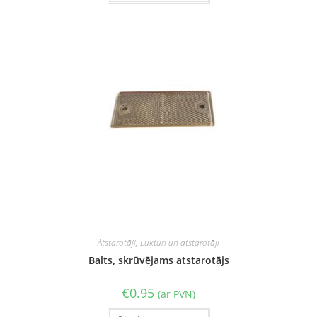
Atstarotāji
,
Lukturi un atstarotāji
Balts, skrūvējams atstarotājs
€
0.95
(ar PVN)