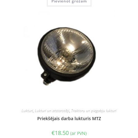
Pievienot grozam
Lukturi
,
Lukturi un atstarotāji
,
Traktoru un piegabju lukturi
Priekšējais darba lukturis MTZ
€
18.50
(ar PVN)