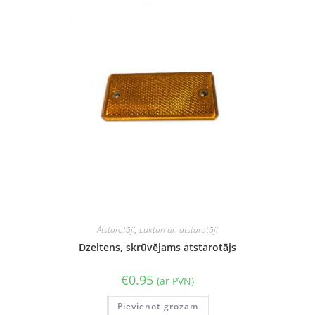
Atstarotāji
,
Lukturi un atstarotāji
Dzeltens, skrūvējams atstarotājs
€
0.95
(ar PVN)
Pievienot grozam