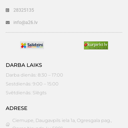
28325135
info@a26.lv
DARBA LAIKS
Darba dienās: 8:30 – 17:00
Sestdienās: 9:00 – 15:00
Svētdienās: Slēgts
ADRESE
Ciemupe, Daugavpils iela 1a, Ogresgala pag.,