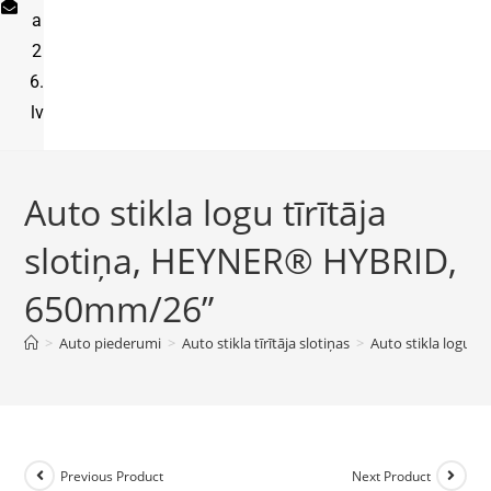
a
2
6.
lv
Auto stikla logu tīrītāja
slotiņa, HEYNER® HYBRID,
650mm/26”
>
Auto piederumi
>
Auto stikla tīrītāja slotiņas
>
Auto stikla logu 
Previous Product
Next Product