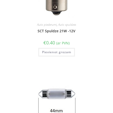
Auto piederumi
,
Auto spuldzes
SCT Spuldze 21W -12V
€
0.40
(ar PVN)
Pievienot grozam