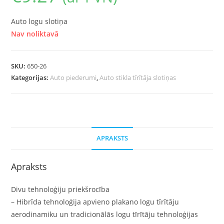
Auto logu slotiņa
Nav noliktavā
SKU:
650-26
Kategorijas:
Auto piederumi
,
Auto stikla tīrītāja slotiņas
APRAKSTS
Apraksts
Divu tehnoloģiju priekšrocība
– Hibrīda tehnoloģija apvieno plakano logu tīrītāju
aerodinamiku un tradicionālās logu tīrītāju tehnoloģijas