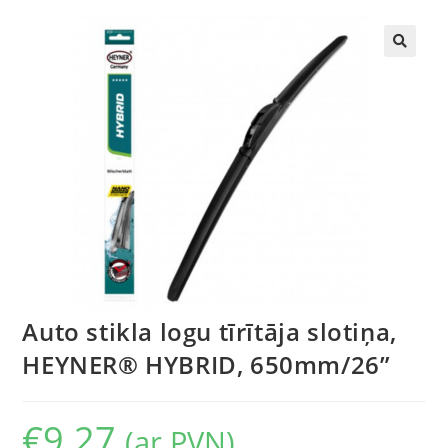
🔍
Auto stikla logu tīrītāja slotiņa,
HEYNER® HYBRID, 650mm/26”
€
9.27
(ar PVN)