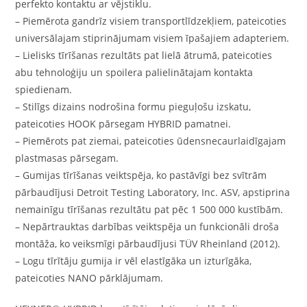
perfekto kontaktu ar vējstiklu.
– Piemērota gandrīz visiem transportlīdzekļiem, pateicoties
universālajam stiprinājumam visiem īpašajiem adapteriem.
– Lielisks tīrīšanas rezultāts pat lielā ātrumā, pateicoties
abu tehnoloģiju un spoilera palielinātajam kontakta
spiedienam.
– Stilīgs dizains nodrošina formu pieguļošu izskatu,
pateicoties HOOK pārsegam HYBRID pamatnei.
– Piemērots pat ziemai, pateicoties ūdensnecaurlaidīgajam
plastmasas pārsegam.
– Gumijas tīrīšanas veiktspēja, ko pastāvīgi bez svītrām
pārbaudījusi Detroit Testing Laboratory, Inc. ASV, apstiprina
nemainīgu tīrīšanas rezultātu pat pēc 1 500 000 kustībām.
– Nepārtrauktas darbības veiktspēja un funkcionāli droša
montāža, ko veiksmīgi pārbaudījusi TÜV Rheinland (2012).
– Logu tīrītāju gumija ir vēl elastīgāka un izturīgāka,
pateicoties NANO pārklājumam.