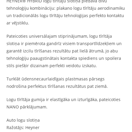
HEYNER® HYBRID logu tīrītāju slotiņa piedāvā divu
tehnoloģiju kombināciju: plakano logu tīrītāju aerodinamiku
un tradicionālās logu tīrītāju tehnoloģijas perfekto kontaktu
ar vējstiklu.
Pateicoties universālajam stiprinājumam, logu tīrītāja
slotiņa ir piemērota gandrīz visiem transportlīdzekļiem un
garantē izcilu tīrīšanas rezultātu pat lielā ātrumā, jo abu
tehnoloģiju paaugstinātais kontakta spiediens un spoilera
stils piešķir dizainam perfekti veidotu izskatu.
Turklāt ūdensnecaurlaidīgais plastmasas pārsegs
nodrošina perfektus tīrīšanas rezultātus pat ziemā.
Logu tīrītāja gumija ir elastīgāka un izturīgāka, pateicoties
NANO pārklājumam.
Auto logu slotiņa
Ražotājs: Heyner