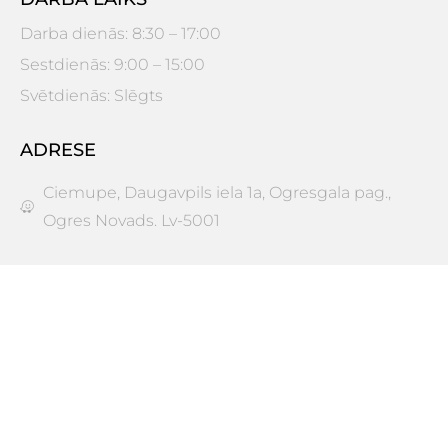
Darba dienās: 8:30 – 17:00
Sestdienās: 9:00 – 15:00
Svētdienās: Slēgts
ADRESE
Ciemupe, Daugavpils iela 1a, Ogresgala pag.,
Ogres Novads. Lv-5001