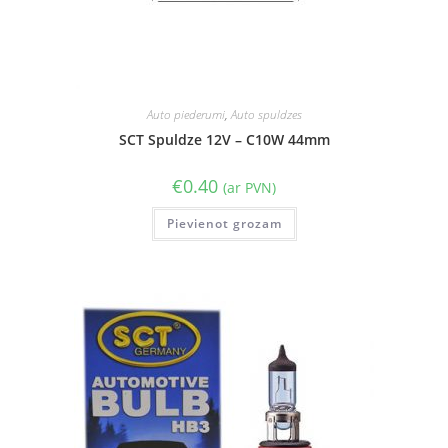
Auto piederumi
,
Auto spuldzes
SCT Spuldze 12V – C10W 44mm
€
0.40
(ar PVN)
Pievienot grozam