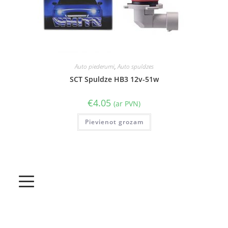
Auto piederumi
,
Auto spuldzes
SCT Spuldze HB3 12v-51w
€
4.05
(ar PVN)
Pievienot grozam