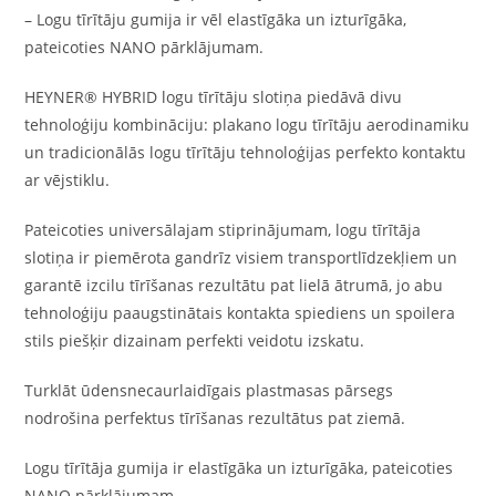
– Logu tīrītāju gumija ir vēl elastīgāka un izturīgāka,
pateicoties NANO pārklājumam.
HEYNER® HYBRID logu tīrītāju slotiņa piedāvā divu
tehnoloģiju kombināciju: plakano logu tīrītāju aerodinamiku
un tradicionālās logu tīrītāju tehnoloģijas perfekto kontaktu
ar vējstiklu.
Pateicoties universālajam stiprinājumam, logu tīrītāja
slotiņa ir piemērota gandrīz visiem transportlīdzekļiem un
garantē izcilu tīrīšanas rezultātu pat lielā ātrumā, jo abu
tehnoloģiju paaugstinātais kontakta spiediens un spoilera
stils piešķir dizainam perfekti veidotu izskatu.
Turklāt ūdensnecaurlaidīgais plastmasas pārsegs
nodrošina perfektus tīrīšanas rezultātus pat ziemā.
Logu tīrītāja gumija ir elastīgāka un izturīgāka, pateicoties
NANO pārklājumam.