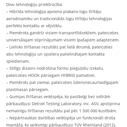
Divu tehnoloģiju priekšrocība
– Hibrīda tehnoloģija apvieno plakano logu tīrītāju
aerodinamiku un tradicionālās logu tīrītāju tehnoloģijas
perfekto kontaktu ar vējstiklu.
– Piemērota gandrīz visiem transportlīdzekļiem, pateicoties
universālajam stiprinājumam visiem īpašajiem adapteriem.
– Lielisks tīrīšanas rezultāts pat lielā ātrumā, pateicoties
abu tehnoloģiju un spoilera palielinātajam kontakta
spiedienam.
– Stilīgs dizains nodrošina formu pieguļošu izskatu,
pateicoties HOOK pārsegam HYBRID pamatnei.
– Piemērots pat ziemai, pateicoties ūdensnecaurlaidīgajam
plastmasas pārsegam.
– Gumijas tīrīšanas veiktspēja, ko pastāvīgi bez svītrām
pārbaudījusi Detroit Testing Laboratory, Inc. ASV, apstiprina
nemainīgu tīrīšanas rezultātu pat pēc 1 500 000 kustībām.
– Nepārtrauktas darbības veiktspēja un funkcionāli droša
montāža, ko veiksmīgi pārbaudījusi TÜV Rheinland (2012).