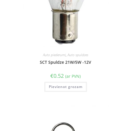
Auto piederumi
,
Auto spuldzes
SCT Spuldze 21W/5W -12V
€
0.52
(ar PVN)
Pievienot grozam