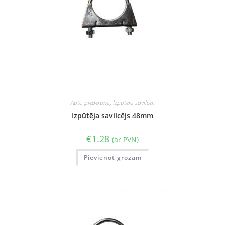
Auto piederumi
,
Izpūtēja savilcēji
Izpūtēja savilcējs 48mm
€
1.28
(ar PVN)
Pievienot grozam