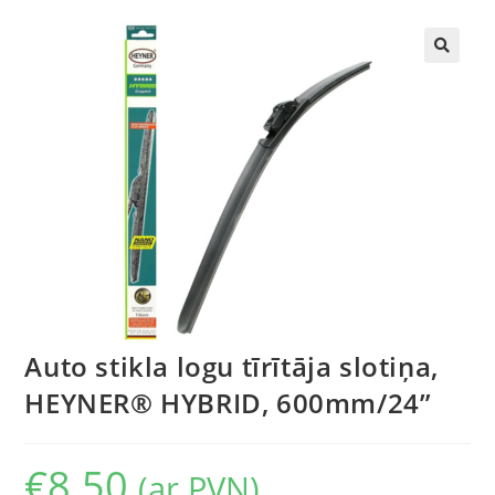
🔍
Auto stikla logu tīrītāja slotiņa,
HEYNER® HYBRID, 600mm/24”
€
8.50
(ar PVN)