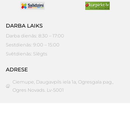
DARBA LAIKS
Darba dienās: 8:30 – 17:00
Sestdienās: 9:00 – 15:00
Svētdienās: Slēgts
ADRESE
Ciemupe, Daugavpils iela 1a, Ogresgala pag.,
Ogres Novads. Lv-5001