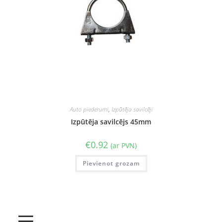
Auto piederumi
,
Izpūtēja savilcēji
Izpūtēja savilcējs 45mm
€
0.92
(ar PVN)
Pievienot grozam