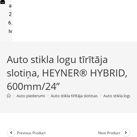
a
2
6.
lv
Auto stikla logu tīrītāja
slotiņa, HEYNER® HYBRID,
600mm/24”
>
Auto piederumi
>
Auto stikla tīrītāja slotiņas
>
Auto stikla logu 
Previous Product
Next Product