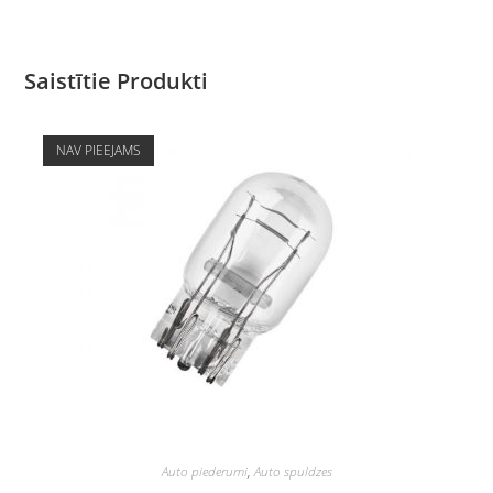
Saistītie Produkti
NAV PIEEJAMS
Auto piederumi
,
Auto spuldzes