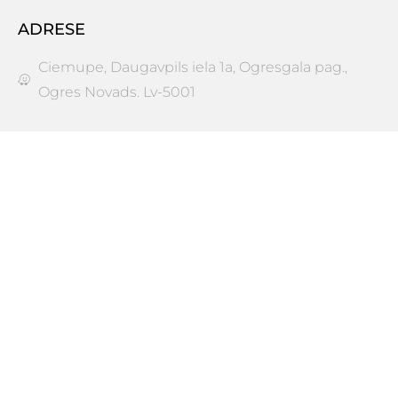
ADRESE
Ciemupe, Daugavpils iela 1a, Ogresgala pag.,
Ogres Novads. Lv-5001