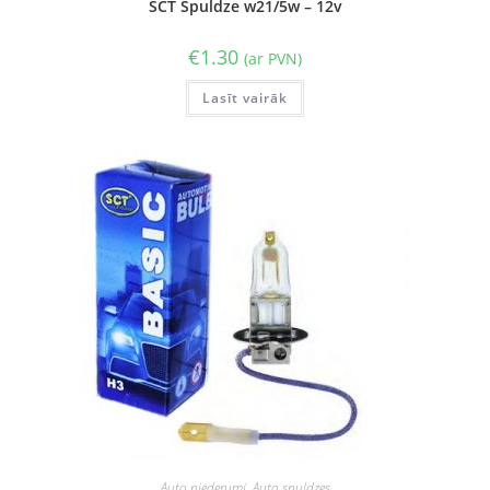
SCT Spuldze w21/5w – 12v
€
1.30
(ar PVN)
Lasīt vairāk
Auto piederumi
,
Auto spuldzes