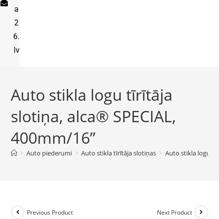
a
2
6.
lv
Auto stikla logu tīrītāja
slotiņa, alca® SPECIAL,
400mm/16”
>
Auto piederumi
>
Auto stikla tīrītāja slotiņas
>
Auto stikla logu t
Previous Product
Next Product