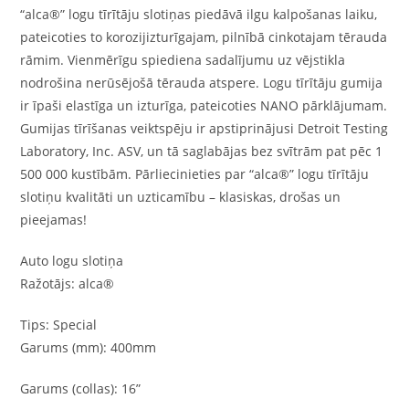
“alca®” logu tīrītāju slotiņas piedāvā ilgu kalpošanas laiku,
pateicoties to korozijizturīgajam, pilnībā cinkotajam tērauda
rāmim. Vienmērīgu spiediena sadalījumu uz vējstikla
nodrošina nerūsējošā tērauda atspere. Logu tīrītāju gumija
ir īpaši elastīga un izturīga, pateicoties NANO pārklājumam.
Gumijas tīrīšanas veiktspēju ir apstiprinājusi Detroit Testing
Laboratory, Inc. ASV, un tā saglabājas bez svītrām pat pēc 1
500 000 kustībām. Pārliecinieties par “alca®” logu tīrītāju
slotiņu kvalitāti un uzticamību – klasiskas, drošas un
pieejamas!
Auto logu slotiņa
Ražotājs: alca®
Tips: Special
Garums (mm): 400mm
Garums (collas): 16”