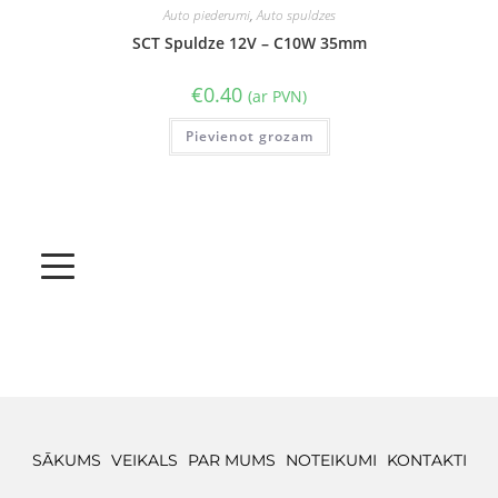
Auto piederumi
,
Auto spuldzes
SCT Spuldze 12V – C10W 35mm
€
0.40
(ar PVN)
Pievienot grozam
SĀKUMS
VEIKALS
PAR MUMS
NOTEIKUMI
KONTAKTI