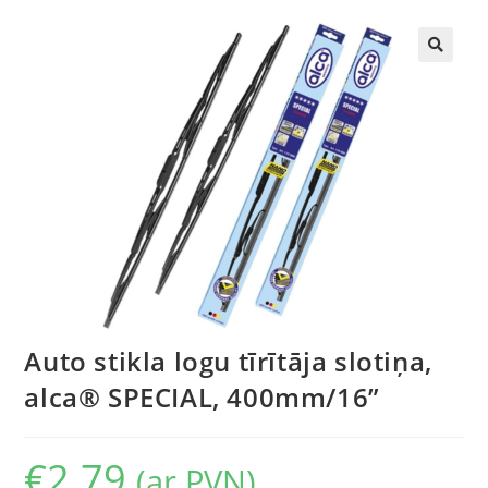
🔍
Auto stikla logu tīrītāja slotiņa,
alca® SPECIAL, 400mm/16”
€
2.79
(ar PVN)